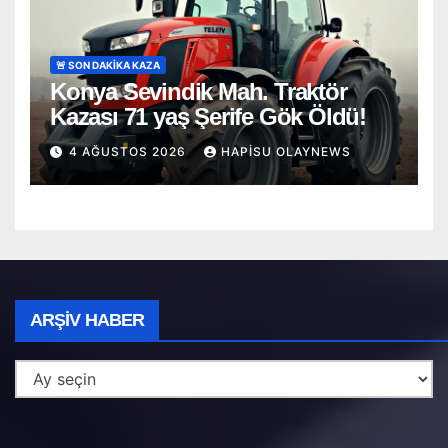
🚨 SON DAKİKA KAZA
Konya Sevindik Mah. Traktör
Kazası 71 yaş Şerife Gök Öldü!
4 AĞUSTOS 2026
HAPISU OLAYNEWS
Arşiv
ARŞIV HABER
Haber