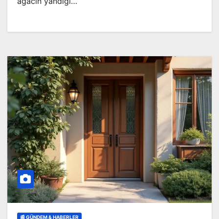
ağacın yandığı…
📰 GÜNDEM & HABERLER