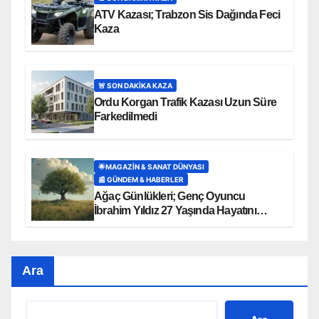
ATV Kazası; Trabzon Sis Dağında Feci
Kaza
🚨 SON DAKİKA KAZA
Ordu Korgan Trafik Kazası Uzun Süre
Farkedilmedi
🌟MAGAZIN & SANAT DÜNYASI
📰 GÜNDEM & HABERLER
Ağaç Günlükleri; Genç Oyuncu
İbrahim Yıldız 27 Yaşında Hayatını
Kaybetti
Ara