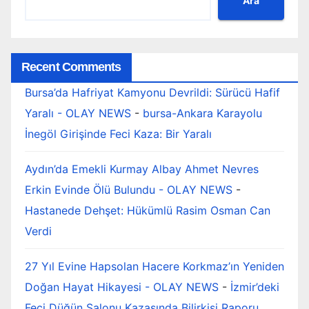
Ara
Recent Comments
Bursa’da Hafriyat Kamyonu Devrildi: Sürücü Hafif
Yaralı - OLAY NEWS
-
bursa-Ankara Karayolu
İnegöl Girişinde Feci Kaza: Bir Yaralı
Aydın’da Emekli Kurmay Albay Ahmet Nevres
Erkin Evinde Ölü Bulundu - OLAY NEWS
-
Hastanede Dehşet: Hükümlü Rasim Osman Can
Verdi
27 Yıl Evine Hapsolan Hacere Korkmaz’ın Yeniden
Doğan Hayat Hikayesi - OLAY NEWS
-
İzmir’deki
Feci Düğün Salonu Kazasında Bilirkişi Raporu