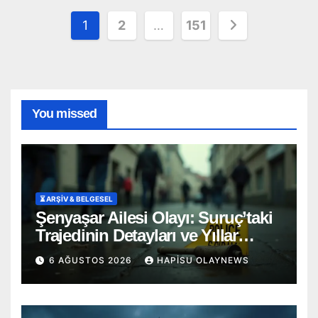
Yazı
1
2
…
151
sayfalaması
You missed
⏳ ARŞİV & BELGESEL
Şenyaşar Ailesi Olayı: Suruç’taki
Trajedinin Detayları ve Yıllar
Süren Adalet Mücadelesi
6 AĞUSTOS 2026
HAPISU OLAYNEWS