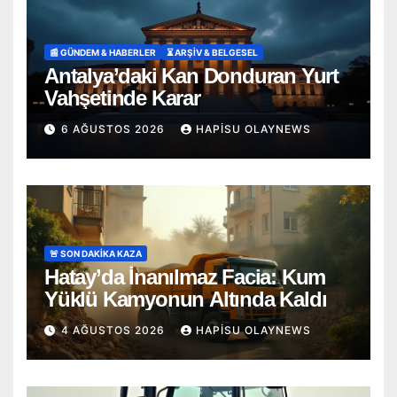
📰 GÜNDEM & HABERLER
⏳ ARŞİV & BELGESEL
Antalya’daki Kan Donduran Yurt
Vahşetinde Karar
6 AĞUSTOS 2026
HAPISU OLAYNEWS
🚨 SON DAKİKA KAZA
Hatay’da İnanılmaz Facia: Kum
Yüklü Kamyonun Altında Kaldı
4 AĞUSTOS 2026
HAPISU OLAYNEWS