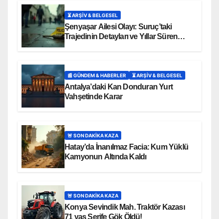
⏳ ARŞİV & BELGESEL
Şenyaşar Ailesi Olayı: Suruç’taki
Trajedinin Detayları ve Yıllar Süren
Adalet Mücadelesi
📰 GÜNDEM & HABERLER
⏳ ARŞİV & BELGESEL
Antalya’daki Kan Donduran Yurt
Vahşetinde Karar
🚨 SON DAKİKA KAZA
Hatay’da İnanılmaz Facia: Kum Yüklü
Kamyonun Altında Kaldı
🚨 SON DAKİKA KAZA
Konya Sevindik Mah. Traktör Kazası
71 yaş Şerife Gök Öldü!