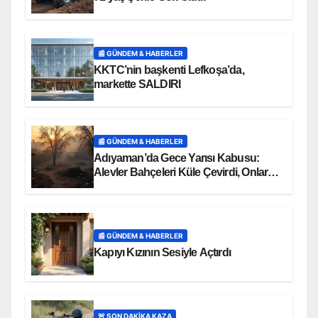
📰 GÜNDEM & HABERLER
KKTC’nin başkenti Lefkoşa’da,
markette SALDIRI
📰 GÜNDEM & HABERLER
Adıyaman’da Gece Yarısı Kabusu:
Alevler Bahçeleri Küle Çevirdi, Onlarca
Can Telef Oldu!
📰 GÜNDEM & HABERLER
Kapıyı Kızının Sesiyle Açtırdı
🚨 SON DAKİKA KAZA