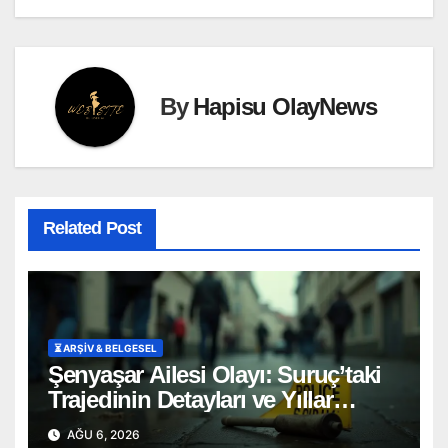
By
Hapisu OlayNews
Related Post
⏳ ARŞİV & BELGESEL
Şenyaşar Ailesi Olayı: Suruç’taki
Trajedinin Detayları ve Yıllar
Süren Adalet Mücadelesi
AĞU 6, 2026