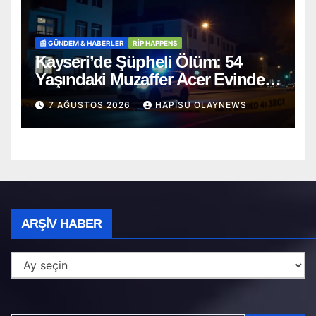
📰 GÜNDEM & HABERLER
RİP HAPPENS
Kayseri’de Şüpheli Ölüm: 54
Yaşındaki Muzaffer Acer Evinde
Cansız Bulundu
7 AĞUSTOS 2026
HAPISU OLAYNEWS
Arşiv
ARŞIV HABER
Haber