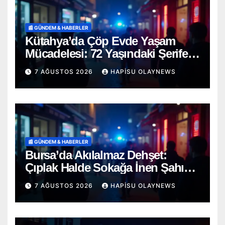
📰 GÜNDEM & HABERLER
Kütahya’da Çöp Evde Yaşam
Mücadelesi: 72 Yaşındaki Şerife
D. Mucizevi Şekilde Kurtarıldı
7 AĞUSTOS 2026
HAPISU OLAYNEWS
📰 GÜNDEM & HABERLER
Bursa’da Akılalmaz Dehşet:
Çıplak Halde Sokağa İnen Şahıs
Terör Estirdi!
7 AĞUSTOS 2026
HAPISU OLAYNEWS