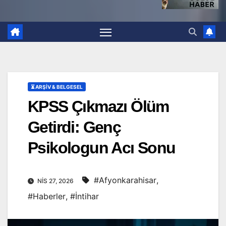
⏳ ARŞİV & BELGESEL
KPSS Çıkmazı Ölüm
Getirdi: Genç
Psikologun Acı Sonu
#Afyonkarahisar
,
NIS 27, 2026
#Haberler
,
#İntihar