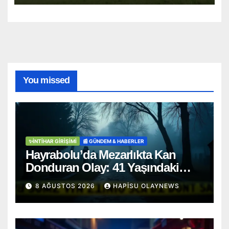
You missed
✨İNTIHAR GIRIŞIMI
📰 GÜNDEM & HABERLER
Hayrabolu’da Mezarlıkta Kan
Donduran Olay: 41 Yaşındaki
Şahıs Ağaca Asılı Bulundu
8 AĞUSTOS 2026
HAPISU OLAYNEWS