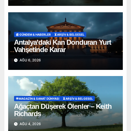
📰 GÜNDEM & HABERLER
⏳ ARŞİV & BELGESEL
Antalya’daki Kan Donduran Yurt
Vahşetinde Karar
AĞU 6, 2026
🌟MAGAZIN & SANAT DÜNYASI
⏳ ARŞİV & BELGESEL
Ağaçtan Düşerek Ölenler – Keith
Richards
AĞU 4, 2026