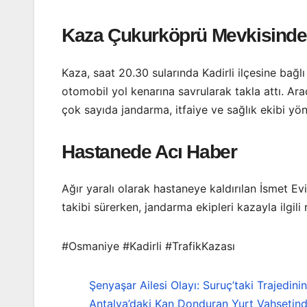
Kaza Çukurköprü Mevkisinde
Kaza, saat 20.30 sularında Kadirli ilçesine bağ
otomobil yol kenarına savrularak takla attı. Ar
çok sayıda jandarma, itfaiye ve sağlık ekibi yönl
Hastanede Acı Haber
Ağır yaralı olarak hastaneye kaldırılan İsmet E
takibi sürerken, jandarma ekipleri kazayla ilgili
#Osmaniye #Kadirli #TrafikKazası
Şenyaşar Ailesi Olayı: Suruç’taki Trajedini
Antalya’daki Kan Donduran Yurt Vahşetind