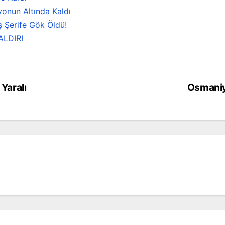
onun Altında Kaldı
ş Şerife Gök Öldü!
ALDIRI
 Yaralı
Osmaniye