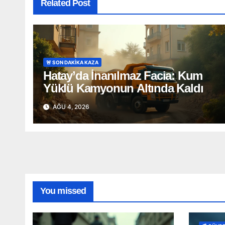
Related Post
🚨 SON DAKİKA KAZA
Hatay’da İnanılmaz Facia: Kum
Yüklü Kamyonun Altında Kaldı
AĞU 4, 2026
You missed