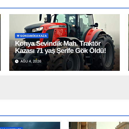
🚨 SON DAKİKA KAZA
Konya Sevindik Mah. Traktör
Kazası 71 yaş Şerife Gök Öldü!
AĞU 4, 2026