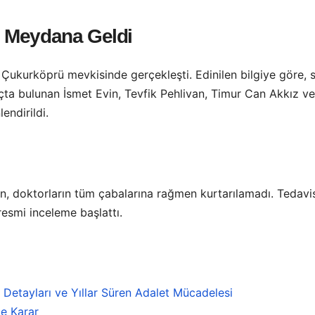
 Meydana Geldi
lı Çukurköprü mevkisinde gerçekleşti. Edinilen bilgiye göre,
açta bulunan İsmet Evin, Tevfik Pehlivan, Timur Can Akkız v
endirildi.
vin, doktorların tüm çabalarına rağmen kurtarılamadı. Tedavi
 resmi inceleme başlattı.
n Detayları ve Yıllar Süren Adalet Mücadelesi
e Karar