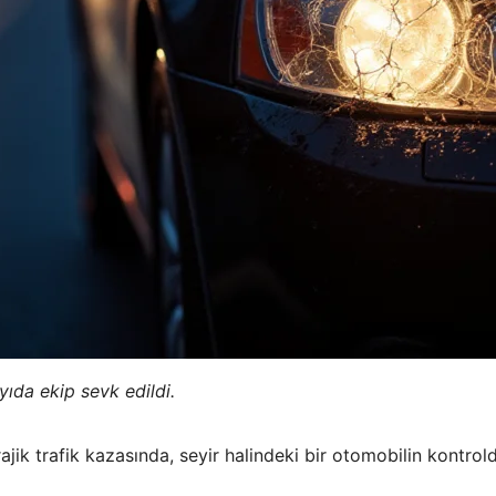
yıda ekip sevk edildi.
jik trafik kazasında, seyir halindeki bir otomobilin kontrold