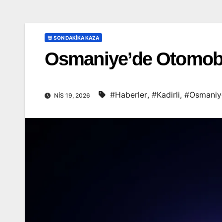
🚨 SON DAKİKA KAZA
Osmaniye’de Otomobil T
#Haberler
,
#Kadirli
,
#Osmaniy
NIS 19, 2026