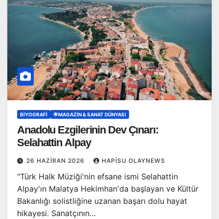
BIYOGRAFI
🌟MAGAZIN & SANAT DÜNYASI
Anadolu Ezgilerinin Dev Çınarı:
Selahattin Alpay
26 HAZIRAN 2026
HAPISU OLAYNEWS
"Türk Halk Müziği'nin efsane ismi Selahattin
Alpay'ın Malatya Hekimhan'da başlayan ve Kültür
Bakanlığı solistliğine uzanan başarı dolu hayat
hikayesi. Sanatçının…