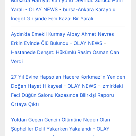
Bursa’da Hafriyat Kamyonu Devrildi: Sürücü Hafif
Yaralı - OLAY NEWS
-
bursa-Ankara Karayolu
İnegöl Girişinde Feci Kaza: Bir Yaralı
Aydın’da Emekli Kurmay Albay Ahmet Nevres
Erkin Evinde Ölü Bulundu - OLAY NEWS
-
Hastanede Dehşet: Hükümlü Rasim Osman Can
Verdi
27 Yıl Evine Hapsolan Hacere Korkmaz’ın Yeniden
Doğan Hayat Hikayesi - OLAY NEWS
-
İzmir’deki
Feci Düğün Salonu Kazasında Bilirkişi Raporu
Ortaya Çıktı
Yoldan Geçen Gencin Ölümüne Neden Olan
Şüpheliler Delil Yakarken Yakalandı - OLAY