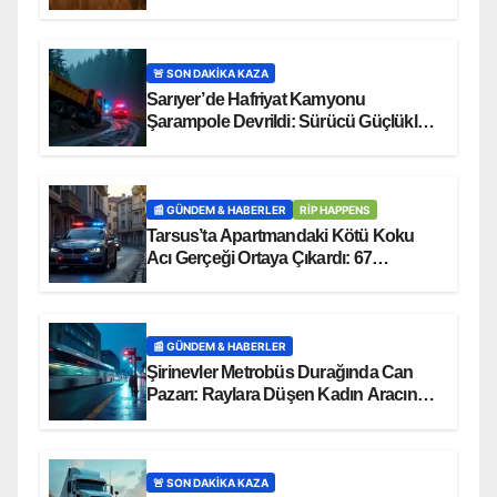
Tarlasına Uçtu!
🚨 SON DAKİKA KAZA
Sarıyer’de Hafriyat Kamyonu
Şarampole Devrildi: Sürücü Güçlükle
Kurtarıldı
📰 GÜNDEM & HABERLER
RİP HAPPENS
Tarsus’ta Apartmandaki Kötü Koku
Acı Gerçeği Ortaya Çıkardı: 67
Yaşındaki M.A.G. Ölü Bulundu
📰 GÜNDEM & HABERLER
Şirinevler Metrobüs Durağında Can
Pazarı: Raylara Düşen Kadın Aracın
Altında Kaldı!
🚨 SON DAKİKA KAZA