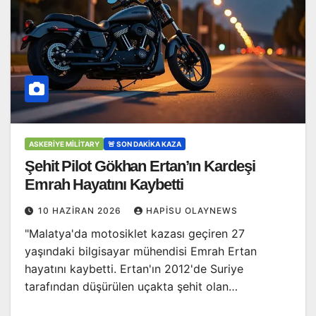
ASKERIYE MILITARY
🚨 SON DAKİKA KAZA
Şehit Pilot Gökhan Ertan’ın Kardeşi
Emrah Hayatını Kaybetti
10 HAZIRAN 2026
HAPISU OLAYNEWS
"Malatya'da motosiklet kazası geçiren 27
yaşındaki bilgisayar mühendisi Emrah Ertan
hayatını kaybetti. Ertan'ın 2012'de Suriye
tarafından düşürülen uçakta şehit olan…