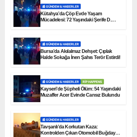
📰 GÜNDEM & HABERLER
Kütahya’da Çöp Evde Yaşam
Mücadelesi: 72 Yaşındaki Şerife D.
Mucizevi Şekilde Kurtarıldı
📰 GÜNDEM & HABERLER
Bursa’da Akılalmaz Dehşet: Çıplak
Halde Sokağa İnen Şahıs Terör Estirdi!
📰 GÜNDEM & HABERLER
RİP HAPPENS
Kayseri’de Şüpheli Ölüm: 54 Yaşındaki
Muzaffer Acer Evinde Cansız Bulundu
📰 GÜNDEM & HABERLER
Tavşanlı’da Korkutan Kaza:
Kontrolden Çıkan Otomobil Buğday