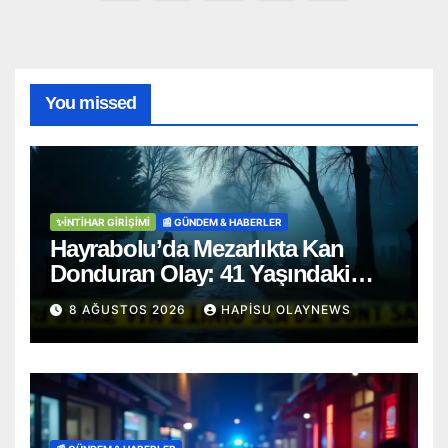
sayfalaması
You missed
✨İNTIHAR GIRIŞIMI
📰 GÜNDEM & HABERLER
Hayrabolu’da Mezarlıkta Kan
Donduran Olay: 41 Yaşındaki
Şahıs Ağaca Asılı Bulundu
8 AĞUSTOS 2026
HAPISU OLAYNEWS