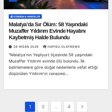
📰 GÜNDEM & HABERLER
Malatya’da Sır Ölüm: 58 Yaşındaki
Muzaffer Yıldırım Evinde Hayatını
Kaybetmiş Halde Bulundu
28 NISAN 2026
HAPISU OLAYNEWS
"Malatya'nın Yeşilyurt ilçesinde 58 yaşındaki
Muzaffer Yıldırım evinde ölü bulundu. İlk
belirlemelere göre doğal nedenlerle vefat ettiği
düşünülen Yıldırım'ın cenazesi…
Yazı
1
2
…
4