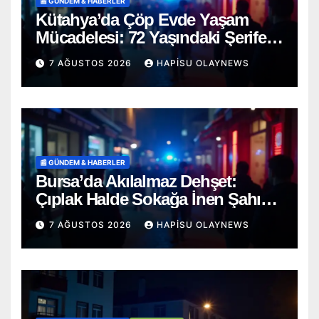
📰 GÜNDEM & HABERLER
Kütahya’da Çöp Evde Yaşam
Mücadelesi: 72 Yaşındaki Şerife
D. Mucizevi Şekilde Kurtarıldı
7 AĞUSTOS 2026
HAPISU OLAYNEWS
📰 GÜNDEM & HABERLER
Bursa’da Akılalmaz Dehşet:
Çıplak Halde Sokağa İnen Şahıs
Terör Estirdi!
7 AĞUSTOS 2026
HAPISU OLAYNEWS