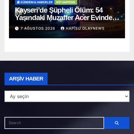
📰 GÜNDEM & HABERLER
RİP HAPPENS
Kayseri’de Şüpheli Ölüm: 54
Yaşındaki Muzaffer Acer Evinde
Cansız Bulundu
7 AĞUSTOS 2026
HAPISU OLAYNEWS
Arşiv
ARŞIV HABER
Haber