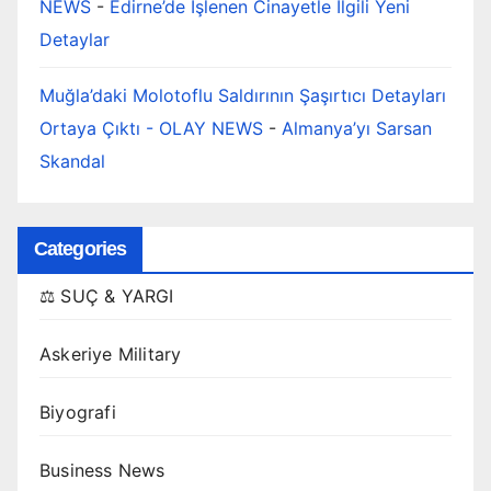
NEWS
-
Edirne’de İşlenen Cinayetle İlgili Yeni
Detaylar
Muğla’daki Molotoflu Saldırının Şaşırtıcı Detayları
Ortaya Çıktı - OLAY NEWS
-
Almanya’yı Sarsan
Skandal
Categories
⚖️ SUÇ & YARGI
Askeriye Military
Biyografi
Business News