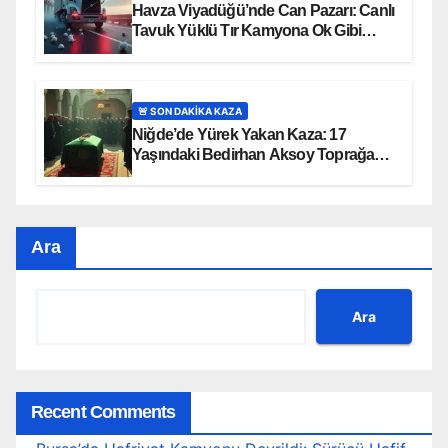
Havza Viyadüğü’nde Can Pazarı: Canlı
Tavuk Yüklü Tır Kamyona Ok Gibi
Saplandı!
🚨 SON DAKİKA KAZA
Niğde’de Yürek Yakan Kaza: 17
Yaşındaki Bedirhan Aksoy Toprağa
Verildi
Ara
Ara
Recent Comments