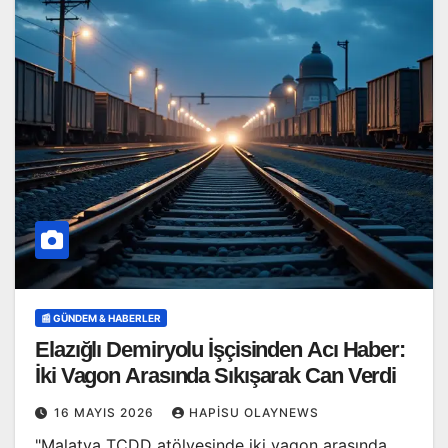
📰 GÜNDEM & HABERLER
Elazığlı Demiryolu İşçisinden Acı Haber:
İki Vagon Arasında Sıkışarak Can Verdi
16 MAYIS 2026
HAPISU OLAYNEWS
"Malatya TCDD atölyesinde iki vagon arasında