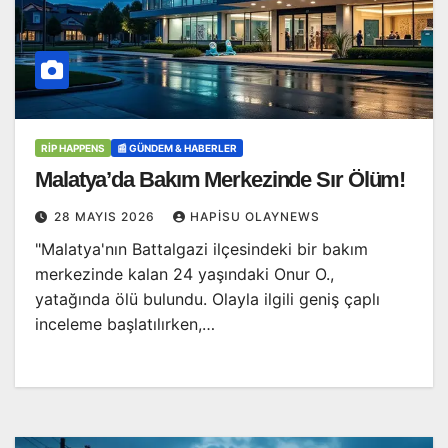
RİP HAPPENS
📰 GÜNDEM & HABERLER
Malatya’da Bakım Merkezinde Sır Ölüm!
28 MAYIS 2026
HAPISU OLAYNEWS
"Malatya'nın Battalgazi ilçesindeki bir bakım
merkezinde kalan 24 yaşındaki Onur O.,
yatağında ölü bulundu. Olayla ilgili geniş çaplı
inceleme başlatılırken,…