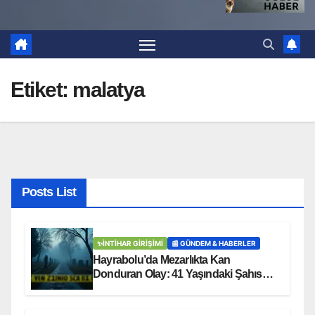
Etiket:
malatya
Posts List
✨İNTIHAR GIRIŞIMI
📰 GÜNDEM & HABERLER
Hayrabolu’da Mezarlıkta Kan
Donduran Olay: 41 Yaşındaki Şahıs
Ağaca Asılı Bulundu