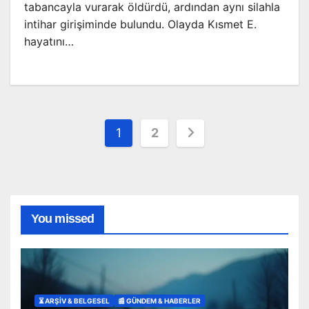
tabancayla vurarak öldürdü, ardından aynı silahla
intihar girişiminde bulundu. Olayda Kısmet E.
hayatını…
Yazı
1
2
sayfalaması
You missed
⏳ ARŞİV & BELGESEL
📰 GÜNDEM & HABERLER