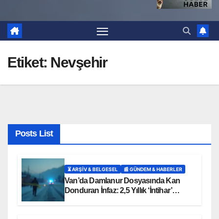
Etiket:
Nevşehir
Posts List
⏳ ARŞİV & BELGESEL
📰 GÜNDEM & HABERLER
Van’da Damlanur Dosyasında Kan
Donduran İnfaz: 2,5 Yıllık ‘İntihar’
Senaryosu Çöktü!