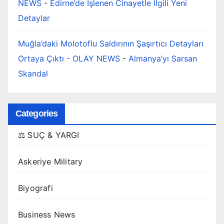
NEWS
-
Edirne’de İşlenen Cinayetle İlgili Yeni
Detaylar
Muğla’daki Molotoflu Saldırının Şaşırtıcı Detayları
Ortaya Çıktı - OLAY NEWS
-
Almanya’yı Sarsan
Skandal
Categories
⚖️ SUÇ & YARGI
Askeriye Military
Biyografi
Business News