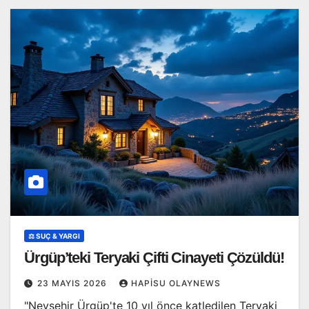
⚖️ SUÇ & YARGI
Ürgüp’teki Teryaki Çifti Cinayeti Çözüldü!
23 MAYIS 2026
HAPISU OLAYNEWS
"Nevşehir Ürgüp'te 10 yıl önce katledilen Teryaki