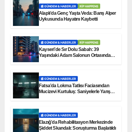
📰 GÜNDEM & HABERLER
RİP HAPPENS
Alaplı’da Genç Yaşta Veda: Barış Alper
Uykusunda Hayatını Kaybetti
📰 GÜNDEM & HABERLER
RİP HAPPENS
Kayseri’de Sır Dolu Sabah: 39
Yaşındaki Adam Salonun Ortasında
Ölü Bulundu
📰 GÜNDEM & HABERLER
Fatsa’da Lokma Tatlısı Faciasından
Mucizevi Kurtuluş: Saniyelerle Yarışan
Heimlich Müdahalesi!
📰 GÜNDEM & HABERLER
Elazığ’da Rehabilitasyon Merkezinde
Şiddet Skandalı: Soruşturma Başlatıldı