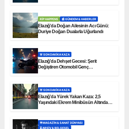
RİP HAPPENS
📰 GÜNDEM & HABERLER
Elazığ’da Doğan Ailesinin Acı Günü:
Duriye Doğan Dualarla Uğurlandı
🚨 SON DAKİKA KAZA
Elazığ’da Dehşet Gecesi: Şerit
Değiştiren Otomobil Genç
Motosikletçiyi Hayattan Kopardı
🚨 SON DAKİKA KAZA
Elazığ’da Yürek Yakan Kaza: 2,5
Yaşındaki Ekrem Minibüsün Altında
Can Verdi
🌟MAGAZIN & SANAT DÜNYASI
⏳ ARŞİV & BELGESEL