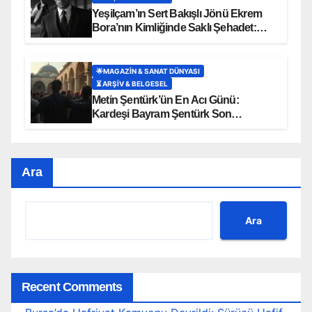
Yeşilçam’ın Sert Bakışlı Jönü Ekrem
Bora’nın Kimliğinde Saklı Şehadet:
‘Uçak’ Soyadının Hüzünlü Hikayesi
🌟MAGAZIN & SANAT DÜNYASI
⏳ ARŞİV & BELGESEL
Metin Şentürk’ün En Acı Günü:
Kardeşi Bayram Şentürk Son
Yolculuğuna Uğurlandı
Ara
Ara
Recent Comments