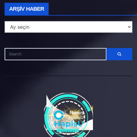
Arşiv
ARŞIV HABER
Haber