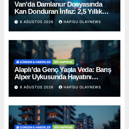
Van’da Damlanur Dosyasında
Kan Donduran İnfaz: 2,5 Yıllık
‘İntihar’ Senaryosu Çöktü!
8 AĞUSTOS 2026
HAPISU OLAYNEWS
📰 GÜNDEM & HABERLER
RİP HAPPENS
Alaplı’da Genç Yaşta Veda: Barış
Alper Uykusunda Hayatını
Kaybetti
8 AĞUSTOS 2026
HAPISU OLAYNEWS
📰 GÜNDEM & HABERLER
RİP HAPPENS