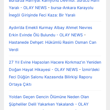
Bursa’da Hafriyat Kamyonu Devrildi: Sürücü Hafif
Yaralı - OLAY NEWS
-
bursa-Ankara Karayolu
İnegöl Girişinde Feci Kaza: Bir Yaralı
Aydın’da Emekli Kurmay Albay Ahmet Nevres
Erkin Evinde Ölü Bulundu - OLAY NEWS
-
Hastanede Dehşet: Hükümlü Rasim Osman Can
Verdi
27 Yıl Evine Hapsolan Hacere Korkmaz’ın Yeniden
Doğan Hayat Hikayesi - OLAY NEWS
-
İzmir’deki
Feci Düğün Salonu Kazasında Bilirkişi Raporu
Ortaya Çıktı
Yoldan Geçen Gencin Ölümüne Neden Olan
Şüpheliler Delil Yakarken Yakalandı - OLAY