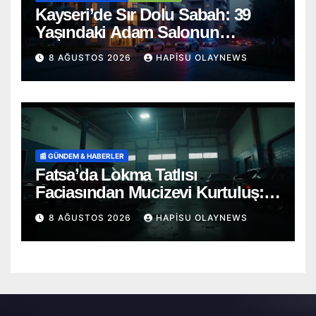
Kayseri’de Sır Dolu Sabah: 39
Yaşındaki Adam Salonun
Ortasında Ölü Bulundu
8 AĞUSTOS 2026
HAPISU OLAYNEWS
📰 GÜNDEM & HABERLER
Fatsa’da Lokma Tatlısı
Faciasından Mucizevi Kurtuluş:
Saniyelerle Yarışan Heimlich
8 AĞUSTOS 2026
HAPISU OLAYNEWS
Müdahalesi!