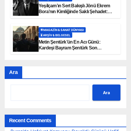
Yeşilçam’ın Sert Bakışlı Jönü Ekrem
Bora’nın Kimliğinde Saklı Şehadet:
‘Uçak’ Soyadının Hüzünlü Hikayesi
🌟MAGAZIN & SANAT DÜNYASI
⏳ ARŞİV & BELGESEL
Metin Şentürk’ün En Acı Günü:
Kardeşi Bayram Şentürk Son
Yolculuğuna Uğurlandı
Ara
Ara
Recent Comments