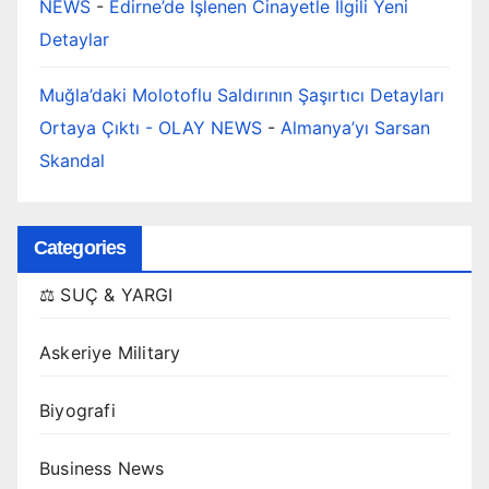
NEWS
-
Edirne’de İşlenen Cinayetle İlgili Yeni
Detaylar
Muğla’daki Molotoflu Saldırının Şaşırtıcı Detayları
Ortaya Çıktı - OLAY NEWS
-
Almanya’yı Sarsan
Skandal
Categories
⚖️ SUÇ & YARGI
Askeriye Military
Biyografi
Business News