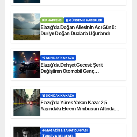
RİP HAPPENS
📰 GÜNDEM & HABERLER
Elazığ’da Doğan Ailesinin Acı Günü:
Duriye Doğan Dualarla Uğurlandı
🚨 SON DAKİKA KAZA
Elazığ’da Dehşet Gecesi: Şerit
Değiştiren Otomobil Genç
Motosikletçiyi Hayattan Kopardı
🚨 SON DAKİKA KAZA
Elazığ’da Yürek Yakan Kaza: 2,5
Yaşındaki Ekrem Minibüsün Altında
Can Verdi
🌟MAGAZIN & SANAT DÜNYASI
⏳ ARŞİV & BELGESEL