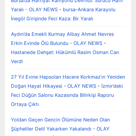
Bursa’da Hafriyat Kamyonu Devrildi: Sürücü Hafif
Yaralı - OLAY NEWS
-
bursa-Ankara Karayolu
İnegöl Girişinde Feci Kaza: Bir Yaralı
Aydın’da Emekli Kurmay Albay Ahmet Nevres
Erkin Evinde Ölü Bulundu - OLAY NEWS
-
Hastanede Dehşet: Hükümlü Rasim Osman Can
Verdi
27 Yıl Evine Hapsolan Hacere Korkmaz’ın Yeniden
Doğan Hayat Hikayesi - OLAY NEWS
-
İzmir’deki
Feci Düğün Salonu Kazasında Bilirkişi Raporu
Ortaya Çıktı
Yoldan Geçen Gencin Ölümüne Neden Olan
Şüpheliler Delil Yakarken Yakalandı - OLAY