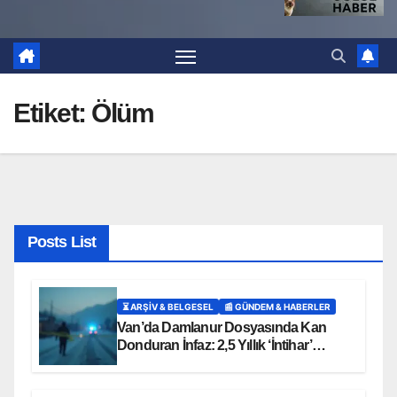
Etiket:
Ölüm
Posts List
⏳ ARŞİV & BELGESEL
📰 GÜNDEM & HABERLER
Van’da Damlanur Dosyasında Kan
Donduran İnfaz: 2,5 Yıllık ‘İntihar’
Senaryosu Çöktü!