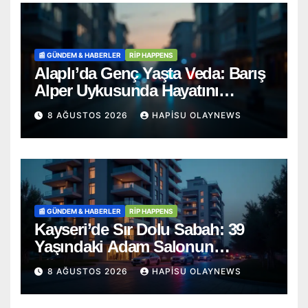
📰 GÜNDEM & HABERLER
RİP HAPPENS
Alaplı’da Genç Yaşta Veda: Barış
Alper Uykusunda Hayatını
Kaybetti
8 AĞUSTOS 2026
HAPISU OLAYNEWS
📰 GÜNDEM & HABERLER
RİP HAPPENS
Kayseri’de Sır Dolu Sabah: 39
Yaşındaki Adam Salonun
Ortasında Ölü Bulundu
8 AĞUSTOS 2026
HAPISU OLAYNEWS