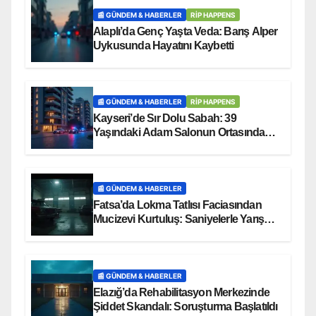
📰 GÜNDEM & HABERLER
RİP HAPPENS
Alaplı’da Genç Yaşta Veda: Barış Alper
Uykusunda Hayatını Kaybetti
📰 GÜNDEM & HABERLER
RİP HAPPENS
Kayseri’de Sır Dolu Sabah: 39
Yaşındaki Adam Salonun Ortasında
Ölü Bulundu
📰 GÜNDEM & HABERLER
Fatsa’da Lokma Tatlısı Faciasından
Mucizevi Kurtuluş: Saniyelerle Yarışan
Heimlich Müdahalesi!
📰 GÜNDEM & HABERLER
Elazığ’da Rehabilitasyon Merkezinde
Şiddet Skandalı: Soruşturma Başlatıldı