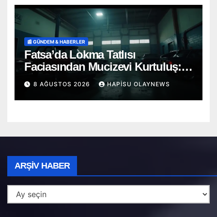
📰 GÜNDEM & HABERLER
Fatsa’da Lokma Tatlısı
Faciasından Mucizevi Kurtuluş:
Saniyelerle Yarışan Heimlich
8 AĞUSTOS 2026
HAPISU OLAYNEWS
Müdahalesi!
Arşiv
ARŞIV HABER
Haber