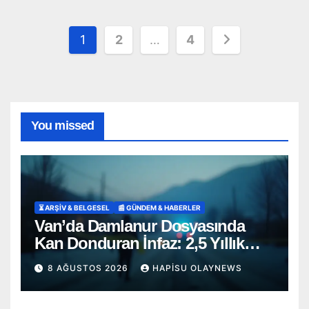
Yazı
1
2
…
4
sayfalaması
You missed
⏳ ARŞİV & BELGESEL
📰 GÜNDEM & HABERLER
Van’da Damlanur Dosyasında
Kan Donduran İnfaz: 2,5 Yıllık
‘İntihar’ Senaryosu Çöktü!
8 AĞUSTOS 2026
HAPISU OLAYNEWS