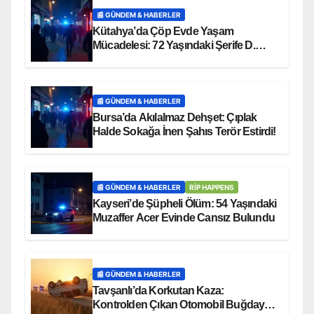
📰 GÜNDEM & HABERLER
Kütahya’da Çöp Evde Yaşam
Mücadelesi: 72 Yaşındaki Şerife D.
Mucizevi Şekilde Kurtarıldı
📰 GÜNDEM & HABERLER
Bursa’da Akılalmaz Dehşet: Çıplak
Halde Sokağa İnen Şahıs Terör Estirdi!
📰 GÜNDEM & HABERLER
RİP HAPPENS
Kayseri’de Şüpheli Ölüm: 54 Yaşındaki
Muzaffer Acer Evinde Cansız Bulundu
📰 GÜNDEM & HABERLER
Tavşanlı’da Korkutan Kaza:
Kontrolden Çıkan Otomobil Buğday