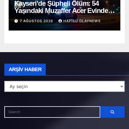
Kayseri’de Şüpheli Ölüm: 54
Yaşındaki Muzaffer Acer Evinde
Cansız Bulundu
7 AĞUSTOS 2026
HAPISU OLAYNEWS
Arşiv
ARŞIV HABER
Haber