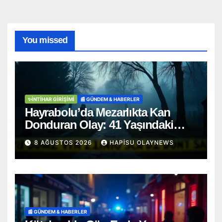
You missed
✨İNTIHAR GIRIŞIMI
📰 GÜNDEM & HABERLER
Hayrabolu’da Mezarlıkta Kan
Donduran Olay: 41 Yaşındaki
Şahıs Ağaca Asılı Bulundu
8 AĞUSTOS 2026
HAPISU OLAYNEWS
📰 GÜNDEM & HABERLER