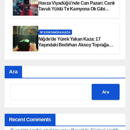
Havza Viyadüğü’nde Can Pazarı: Canlı
Tavuk Yüklü Tır Kamyona Ok Gibi
Saplandı!
🚨 SON DAKİKA KAZA
Niğde’de Yürek Yakan Kaza: 17
Yaşındaki Bedirhan Aksoy Toprağa
Verildi
Ara
Ara
Recent Comments