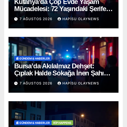
Kütahya’da Çöp Evde Yaşam
Mücadelesi: 72 Yaşındaki Şerife
D. Mucizevi Şekilde Kurtarıldı
7 AĞUSTOS 2026
HAPISU OLAYNEWS
📰 GÜNDEM & HABERLER
Bursa’da Akılalmaz Dehşet:
Çıplak Halde Sokağa İnen Şahıs
Terör Estirdi!
7 AĞUSTOS 2026
HAPISU OLAYNEWS
📰 GÜNDEM & HABERLER
RİP HAPPENS