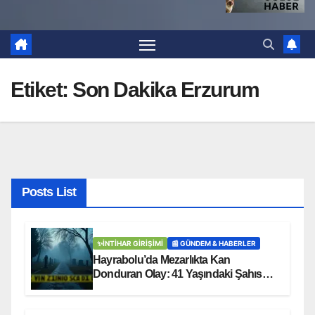
Etiket:
Son Dakika Erzurum
Posts List
✨İNTIHAR GIRIŞIMI
📰 GÜNDEM & HABERLER
Hayrabolu’da Mezarlıkta Kan
Donduran Olay: 41 Yaşındaki Şahıs
Ağaca Asılı Bulundu