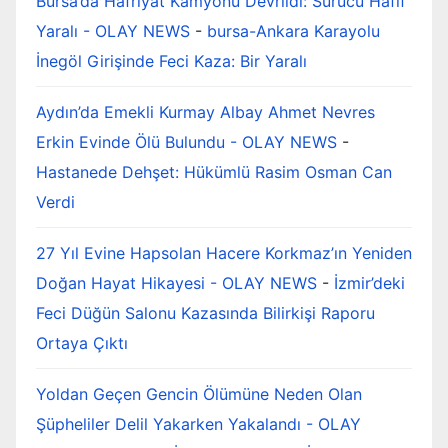
Bursa’da Hafriyat Kamyonu Devrildi: Sürücü Hafif
Yaralı - OLAY NEWS
-
bursa-Ankara Karayolu
İnegöl Girişinde Feci Kaza: Bir Yaralı
Aydın’da Emekli Kurmay Albay Ahmet Nevres
Erkin Evinde Ölü Bulundu - OLAY NEWS
-
Hastanede Dehşet: Hükümlü Rasim Osman Can
Verdi
27 Yıl Evine Hapsolan Hacere Korkmaz’ın Yeniden
Doğan Hayat Hikayesi - OLAY NEWS
-
İzmir’deki
Feci Düğün Salonu Kazasında Bilirkişi Raporu
Ortaya Çıktı
Yoldan Geçen Gencin Ölümüne Neden Olan
Şüpheliler Delil Yakarken Yakalandı - OLAY