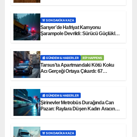
Tarlasına Uçtu!
🚨 SON DAKİKA KAZA
Sarıyer’de Hafriyat Kamyonu
Şarampole Devrildi: Sürücü Güçlükle
Kurtarıldı
📰 GÜNDEM & HABERLER
RİP HAPPENS
Tarsus’ta Apartmandaki Kötü Koku
Acı Gerçeği Ortaya Çıkardı: 67
Yaşındaki M.A.G. Ölü Bulundu
📰 GÜNDEM & HABERLER
Şirinevler Metrobüs Durağında Can
Pazarı: Raylara Düşen Kadın Aracın
Altında Kaldı!
🚨 SON DAKİKA KAZA