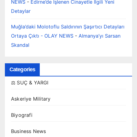
NEWS
-
Edirne’de İşlenen Cinayetle İlgili Yeni
Detaylar
Muğla’daki Molotoflu Saldırının Şaşırtıcı Detayları
Ortaya Çıktı - OLAY NEWS
-
Almanya’yı Sarsan
Skandal
Categories
⚖️ SUÇ & YARGI
Askeriye Military
Biyografi
Business News