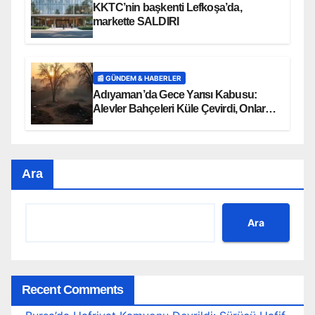
KKTC’nin başkenti Lefkoşa’da,
markette SALDIRI
📰 GÜNDEM & HABERLER
Adıyaman’da Gece Yarısı Kabusu:
Alevler Bahçeleri Küle Çevirdi, Onlarca
Can Telef Oldu!
Ara
Ara
Recent Comments