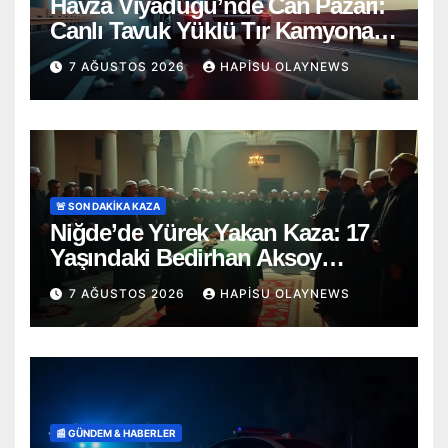
Havza Viyadüğü’nde Can Pazarı:
Canlı Tavuk Yüklü Tır Kamyona
Ok Gibi Saplandı!
7 AĞUSTOS 2026
HAPISU OLAYNEWS
🚨 SON DAKİKA KAZA
Niğde’de Yürek Yakan Kaza: 17
Yaşındaki Bedirhan Aksoy
Toprağa Verildi
7 AĞUSTOS 2026
HAPISU OLAYNEWS
📰 GÜNDEM & HABERLER