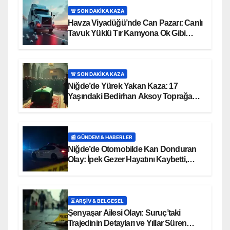
🚨 SON DAKİKA KAZA
Havza Viyadüğü’nde Can Pazarı: Canlı
Tavuk Yüklü Tır Kamyona Ok Gibi
Saplandı!
🚨 SON DAKİKA KAZA
Niğde’de Yürek Yakan Kaza: 17
Yaşındaki Bedirhan Aksoy Toprağa
Verildi
📰 GÜNDEM & HABERLER
Niğde’de Otomobilde Kan Donduran
Olay: İpek Gezer Hayatını Kaybetti,
Ömer O. Ağır Yaralı
⏳ ARŞİV & BELGESEL
Şenyaşar Ailesi Olayı: Suruç’taki
Trajedinin Detayları ve Yıllar Süren