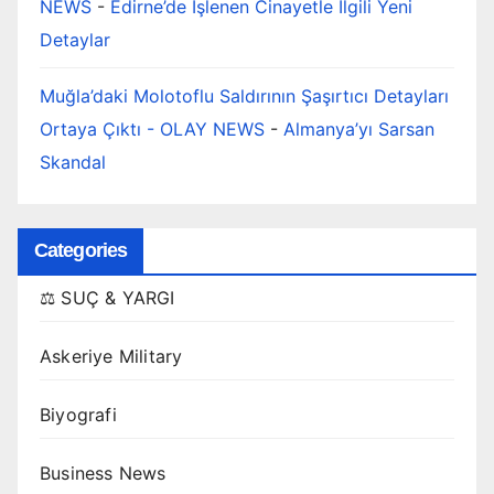
NEWS
-
Edirne’de İşlenen Cinayetle İlgili Yeni
Detaylar
Muğla’daki Molotoflu Saldırının Şaşırtıcı Detayları
Ortaya Çıktı - OLAY NEWS
-
Almanya’yı Sarsan
Skandal
Categories
⚖️ SUÇ & YARGI
Askeriye Military
Biyografi
Business News