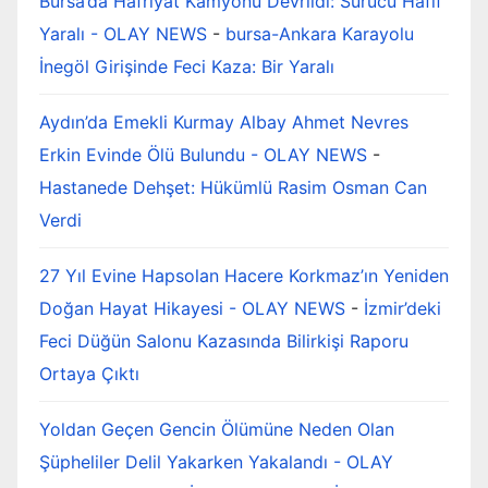
Bursa’da Hafriyat Kamyonu Devrildi: Sürücü Hafif
Yaralı - OLAY NEWS
-
bursa-Ankara Karayolu
İnegöl Girişinde Feci Kaza: Bir Yaralı
Aydın’da Emekli Kurmay Albay Ahmet Nevres
Erkin Evinde Ölü Bulundu - OLAY NEWS
-
Hastanede Dehşet: Hükümlü Rasim Osman Can
Verdi
27 Yıl Evine Hapsolan Hacere Korkmaz’ın Yeniden
Doğan Hayat Hikayesi - OLAY NEWS
-
İzmir’deki
Feci Düğün Salonu Kazasında Bilirkişi Raporu
Ortaya Çıktı
Yoldan Geçen Gencin Ölümüne Neden Olan
Şüpheliler Delil Yakarken Yakalandı - OLAY