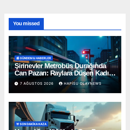
You missed
📰 GÜNDEM & HABERLER
Şirinevler Metrobüs Durağında
Can Pazarı: Raylara Düşen Kadın
Aracın Altında Kaldı!
7 AĞUSTOS 2026
HAPISU OLAYNEWS
🚨 SON DAKİKA KAZA