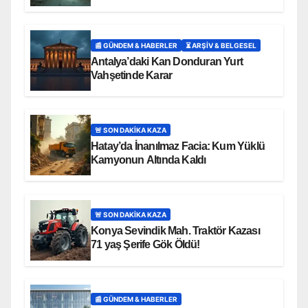
Adalet Mücadelesi
📰 GÜNDEM & HABERLER
⏳ ARŞİV & BELGESEL
Antalya’daki Kan Donduran Yurt
Vahşetinde Karar
🚨 SON DAKİKA KAZA
Hatay’da İnanılmaz Facia: Kum Yüklü
Kamyonun Altında Kaldı
🚨 SON DAKİKA KAZA
Konya Sevindik Mah. Traktör Kazası
71 yaş Şerife Gök Öldü!
📰 GÜNDEM & HABERLER