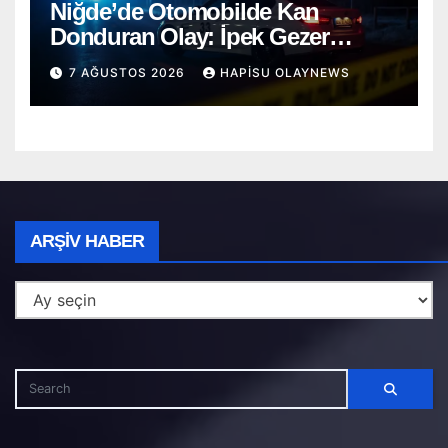
Niğde’de Otomobilde Kan
Donduran Olay: İpek Gezer
Hayatını Kaybetti, Ömer O. Ağır
7 AĞUSTOS 2026
HAPISU OLAYNEWS
Yaralı
Arşiv
ARŞIV HABER
Haber