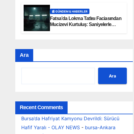
📰 GÜNDEM & HABERLER
Fatsa’da Lokma Tatlısı Faciasından
Mucizevi Kurtuluş: Saniyelerle
Yarışan Heimlich Müdahalesi!
Ara
Ara
Recent Comments
Bursa’da Hafriyat Kamyonu Devrildi: Sürücü
Hafif Yaralı - OLAY NEWS
-
bursa-Ankara