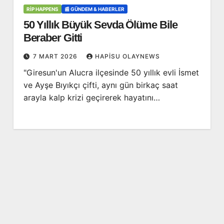
RİP HAPPENS
📰 GÜNDEM & HABERLER
50 Yıllık Büyük Sevda Ölüme Bile
Beraber Gitti
7 MART 2026
HAPISU OLAYNEWS
"Giresun'un Alucra ilçesinde 50 yıllık evli İsmet
ve Ayşe Bıyıkçı çifti, aynı gün birkaç saat
arayla kalp krizi geçirerek hayatını…