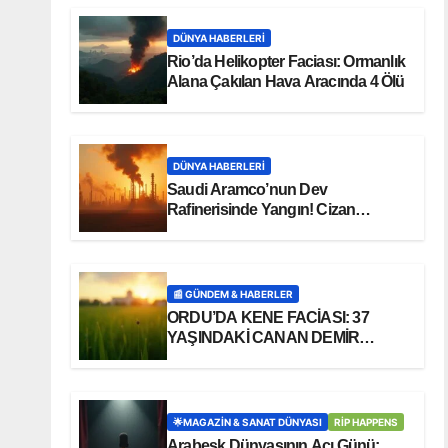
DÜNYA HABERLERI
Rio’da Helikopter Faciası: Ormanlık
Alana Çakılan Hava Aracında 4 Ölü
DÜNYA HABERLERI
Saudi Aramco’nun Dev
Rafinerisinde Yangın! Cizan
Bölgesi Alarmda
📰 GÜNDEM & HABERLER
ORDU’DA KENE FACİASI: 37
YAŞINDAKİ CANAN DEMİR
HAYATINI KAYBETTİ
🌟MAGAZIN & SANAT DÜNYASI
RİP HAPPENS
Arabesk Dünyasının Acı Günü: