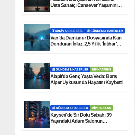
Usta Sanatçı Cansever Yaşamını
Yitirdi
⏳ ARŞİV & BELGESEL
📰 GÜNDEM & HABERLER
Van’da Damlanur Dosyasında Kan
Donduran İnfaz: 2,5 Yıllık ‘İntihar’
Senaryosu Çöktü!
📰 GÜNDEM & HABERLER
RİP HAPPENS
Alaplı’da Genç Yaşta Veda: Barış
Alper Uykusunda Hayatını Kaybetti
📰 GÜNDEM & HABERLER
RİP HAPPENS
Kayseri’de Sır Dolu Sabah: 39
Yaşındaki Adam Salonun
Ortasında Ölü Bulundu