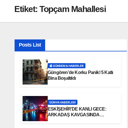
Etiket:
Topçam Mahallesi
Posts List
📰 GÜNDEM & HABERLER
Güngören’de Korku Panik! 5 Katlı
Bina Boşaltıldı
DÜNYA HABERLERI
ESKİŞEHİR’DE KANLI GECE:
ARKADAŞ KAVGASINDA
BIÇAKLAR KONUŞTU!