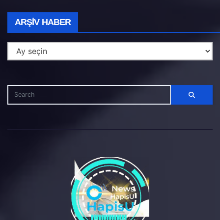
Arşiv
ARŞIV HABER
Haber