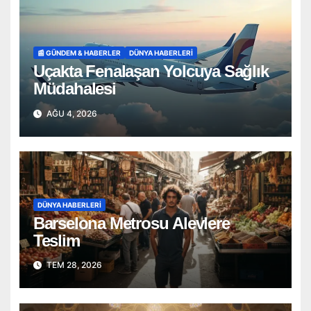
📰 GÜNDEM & HABERLER
DÜNYA HABERLERI
Uçakta Fenalaşan Yolcuya Sağlık
Müdahalesi
AĞU 4, 2026
DÜNYA HABERLERI
Barselona Metrosu Alevlere
Teslim
TEM 28, 2026