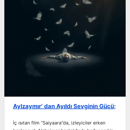
Aylzaymır’ dan Ayıldı Sevginin Gücü;
İç ısıtan film “Saiyaara”da, izleyiciler erken