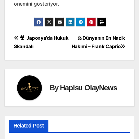
önemini gösteriyor.
Yazı
🎥 Japonya’da Hukuk
⚖️ Dünyanın En Nazik
Skandalı
Hakimi – Frank Caprio
gezinmesi
By
Hapisu OlayNews
Related Post