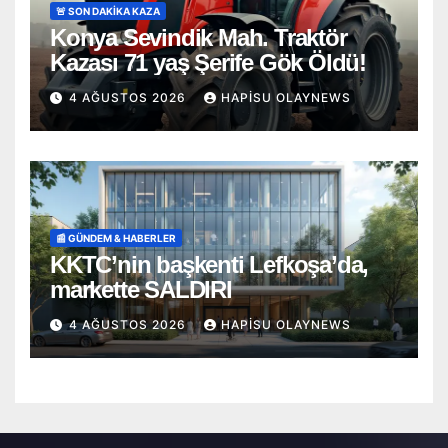
🚨 SON DAKİKA KAZA
Konya Sevindik Mah. Traktör
Kazası 71 yaş Şerife Gök Öldü!
4 AĞUSTOS 2026
HAPISU OLAYNEWS
📰 GÜNDEM & HABERLER
KKTC’nin başkenti Lefkoşa’da,
markette SALDIRI
4 AĞUSTOS 2026
HAPISU OLAYNEWS