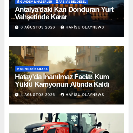
📰 GÜNDEM & HABERLER
⏳ ARŞİV & BELGESEL
Antalya’daki Kan Donduran Yurt
Vahşetinde Karar
6 AĞUSTOS 2026
HAPISU OLAYNEWS
🚨 SON DAKİKA KAZA
Hatay’da İnanılmaz Facia: Kum
Yüklü Kamyonun Altında Kaldı
4 AĞUSTOS 2026
HAPISU OLAYNEWS