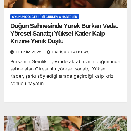
OYUNUN GÖLGESI
📰 GÜNDEM & HABERLER
Düğün Sahnesinde Yürek Burkan Veda:
Yöresel Sanatçı Yüksel Kader Kalp
Krizine Yenik Düştü
11 EKIM 2025
HAPISU OLAYNEWS
Bursa'nın Gemlik ilçesinde akrabasının düğününde
sahne alan Giresunlu yöresel sanatçı Yüksel
Kader, şarkı söylediği sırada geçirdiği kalp krizi
sonucu hayatını…