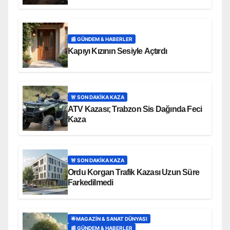
Can Telef Oldu!
📰 GÜNDEM & HABERLER
Kapıyı Kızının Sesiyle Açtırdı
🚨 SON DAKİKA KAZA
ATV Kazası; Trabzon Sis Dağında Feci
Kaza
🚨 SON DAKİKA KAZA
Ordu Korgan Trafik Kazası Uzun Süre
Farkedilmedi
🌟MAGAZIN & SANAT DÜNYASI
📰 GÜNDEM & HABERLER