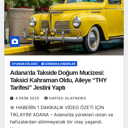
OYUNUN GÖLGESI
📰 GÜNDEM & HABERLER
Adana’da Takside Doğum Mucizesi:
Taksici Kahraman Oldu, Aileye “THY
Tarifesi” Jestini Yaptı
4 EKIM 2025
HAPISU OLAYNEWS
🚨 HABERİN 1 DAKİKALIK VİDEO ÖZETİ İÇİN
TIKLAYIN! ADANA – Adana’da yürekleri ısıtan ve
hafızalardan silinmeyecek bir olay yaşandı.