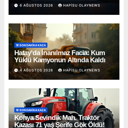
6 AĞUSTOS 2026
HAPISU OLAYNEWS
🚨 SON DAKİKA KAZA
Hatay’da İnanılmaz Facia: Kum
Yüklü Kamyonun Altında Kaldı
4 AĞUSTOS 2026
HAPISU OLAYNEWS
🚨 SON DAKİKA KAZA
Konya Sevindik Mah. Traktör
Kazası 71 yaş Şerife Gök Öldü!