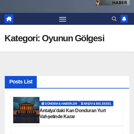
Kategori:
Oyunun Gölgesi
Posts List
📰 GÜNDEM & HABERLER
⏳ ARŞİV & BELGESEL
Antalya’daki Kan Donduran Yurt
Vahşetinde Karar