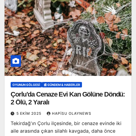
OYUNUN GÖLGESI
📰 GÜNDEM & HABERLER
Çorlu’da Cenaze Evi Kan Gölüne Döndü:
2 Ölü, 2 Yaralı
5 EKIM 2025
HAPISU OLAYNEWS
Tekirdağ'ın Çorlu ilçesinde, bir cenaze evinde iki
aile arasında çıkan silahlı kavgada, daha önce