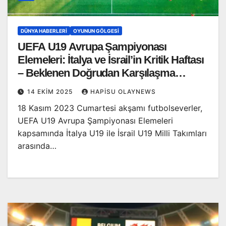
DÜNYA HABERLERI
OYUNUN GÖLGESI
UEFA U19 Avrupa Şampiyonası
Elemeleri: İtalya ve İsrail’in Kritik Haftası
– Beklenen Doğrudan Karşılaşma
Olmasa da Önemli Mücadeleler
14 EKIM 2025
HAPISU OLAYNEWS
Sahnelendi
18 Kasım 2023 Cumartesi akşamı futbolseverler,
UEFA U19 Avrupa Şampiyonası Elemeleri
kapsamında İtalya U19 ile İsrail U19 Milli Takımları
arasında…