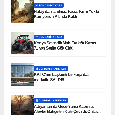
🚨 SON DAKİKA KAZA
Hatay’da İnanılmaz Facia: Kum Yüklü
Kamyonun Altında Kaldı
🚨 SON DAKİKA KAZA
Konya Sevindik Mah. Traktör Kazası
71 yaş Şerife Gök Öldü!
📰 GÜNDEM & HABERLER
KKTC’nin başkenti Lefkoşa’da,
markette SALDIRI
📰 GÜNDEM & HABERLER
Adıyaman’da Gece Yarısı Kabusu:
Alevler Bahçeleri Küle Çevirdi, Onlarca