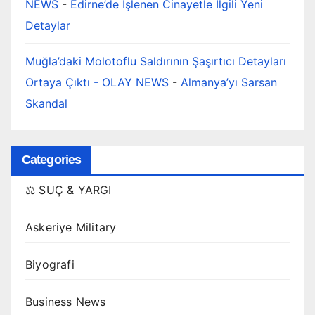
NEWS
-
Edirne’de İşlenen Cinayetle İlgili Yeni
Detaylar
Muğla’daki Molotoflu Saldırının Şaşırtıcı Detayları
Ortaya Çıktı - OLAY NEWS
-
Almanya’yı Sarsan
Skandal
Categories
⚖️ SUÇ & YARGI
Askeriye Military
Biyografi
Business News