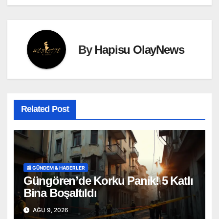
By
Hapisu OlayNews
Related Post
📰 GÜNDEM & HABERLER
Güngören’de Korku Panik! 5 Katlı
Bina Boşaltıldı
AĞU 9, 2026