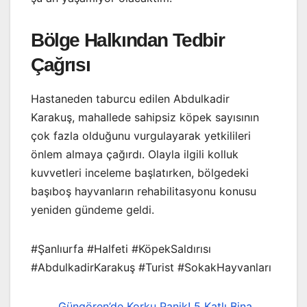
Bölge Halkından Tedbir
Çağrısı
Hastaneden taburcu edilen Abdulkadir
Karakuş, mahallede sahipsiz köpek sayısının
çok fazla olduğunu vurgulayarak yetkilileri
önlem almaya çağırdı. Olayla ilgili kolluk
kuvvetleri inceleme başlatırken, bölgedeki
başıboş hayvanların rehabilitasyonu konusu
yeniden gündeme geldi.
#Şanlıurfa #Halfeti #KöpekSaldırısı
#AbdulkadirKarakuş #Turist #SokakHayvanları
Güngören’de Korku Panik! 5 Katlı Bina