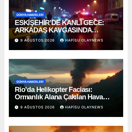
DÜNYA HABERLERI
ESKİŞEHİR’DE KANLI GECE:
ARKADAŞ KAVGASINDA
BIÇAKLAR KONUŞTU!
9 AĞUSTOS 2026
HAPISU OLAYNEWS
DÜNYA HABERLERI
Rio’da Helikopter Faciası:
Ormanlık Alana Çakılan Hava
Aracında 4 Ölü
9 AĞUSTOS 2026
HAPISU OLAYNEWS