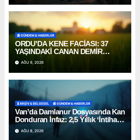
📰 GÜNDEM & HABERLER
ORDU’DA KENE FACİASI: 37
YAŞINDAKİ CANAN DEMİR
HAYATINI KAYBETTİ
AĞU 9, 2026
⏳ ARŞİV & BELGESEL
📰 GÜNDEM & HABERLER
Van’da Damlanur Dosyasında Kan
Donduran İnfaz: 2,5 Yıllık ‘İntihar’
Senaryosu Çöktü!
AĞU 8, 2026