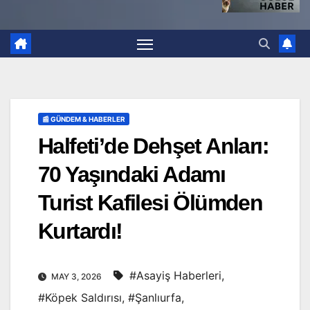
📰 GÜNDEM & HABERLER
Halfeti’de Dehşet Anları:
70 Yaşındaki Adamı
Turist Kafilesi Ölümden
Kurtardı!
#Asayiş Haberleri
,
MAY 3, 2026
#Köpek Saldırısı
,
#Şanlıurfa
,