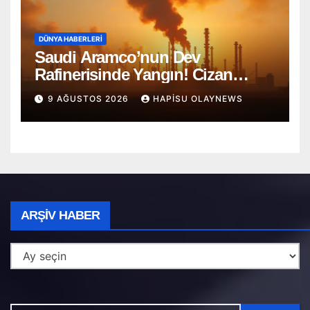
DÜNYA HABERLERI
Saudi Aramco’nun Dev
Rafinerisinde Yangın! Cizan
Bölgesi Alarmda
9 AĞUSTOS 2026
HAPISU OLAYNEWS
Arşiv
ARŞIV HABER
Haber