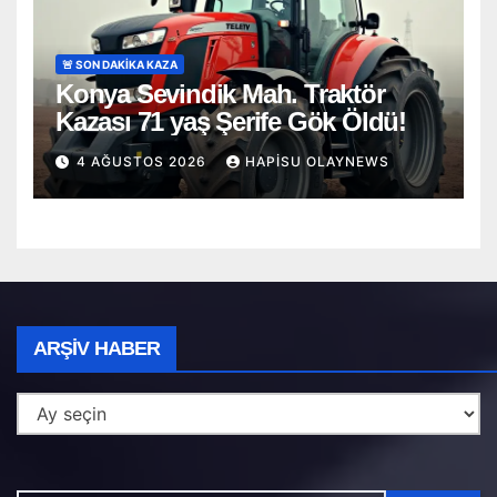
🚨 SON DAKİKA KAZA
Konya Sevindik Mah. Traktör
Kazası 71 yaş Şerife Gök Öldü!
4 AĞUSTOS 2026
HAPISU OLAYNEWS
Arşiv
ARŞIV HABER
Haber