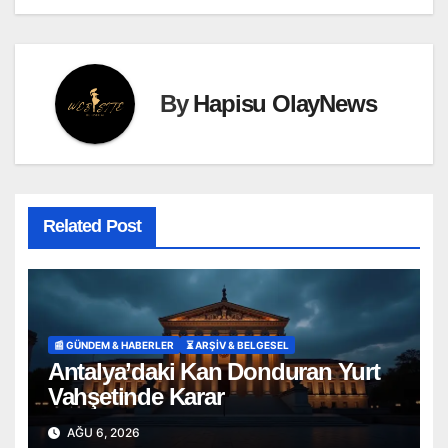
By
Hapisu OlayNews
Related Post
📰 GÜNDEM & HABERLER
⏳ ARŞİV & BELGESEL
Antalya’daki Kan Donduran Yurt
Vahşetinde Karar
AĞU 6, 2026