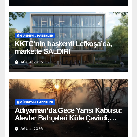
📰 GÜNDEM & HABERLER
KKTC’nin başkenti Lefkoşa’da,
markette SALDIRI
AĞU 4, 2026
📰 GÜNDEM & HABERLER
Adıyaman’da Gece Yarısı Kabusu:
Alevler Bahçeleri Küle Çevirdi,
Onlarca Can Telef Oldu!
AĞU 4, 2026