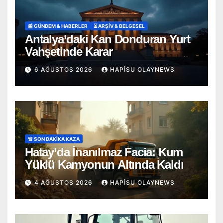
📰 GÜNDEM & HABERLER
⏳ ARŞİV & BELGESEL
Antalya’daki Kan Donduran Yurt
Vahşetinde Karar
6 AĞUSTOS 2026
HAPISU OLAYNEWS
🚨 SON DAKİKA KAZA
Hatay’da İnanılmaz Facia: Kum
Yüklü Kamyonun Altında Kaldı
4 AĞUSTOS 2026
HAPISU OLAYNEWS