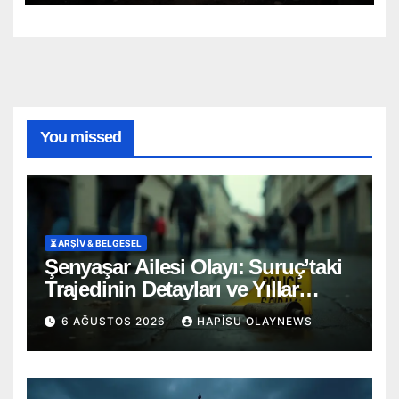
You missed
⏳ ARŞİV & BELGESEL
Şenyaşar Ailesi Olayı: Suruç’taki
Trajedinin Detayları ve Yıllar
Süren Adalet Mücadelesi
6 AĞUSTOS 2026
HAPISU OLAYNEWS