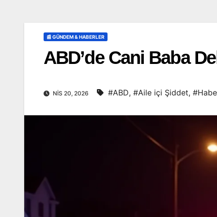
📰 GÜNDEM & HABERLER
ABD’de Cani Baba Dehş
#ABD
,
#Aile içi Şiddet
,
#Haber
NIS 20, 2026