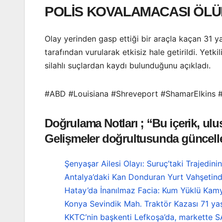
POLİS KOVALAMACASI ÖLÜM
Olay yerinden gasp ettiği bir araçla kaçan 31 
tarafından vurularak etkisiz hale getirildi. Yetki
silahlı suçlardan kaydı bulunduğunu açıkladı.
#ABD #Louisiana #Shreveport #ShamarElkins #Si
Doğrulama Notları ; “Bu içerik, ul
Gelişmeler doğrultusunda güncelle
Şenyaşar Ailesi Olayı: Suruç’taki Trajedini
Antalya’daki Kan Donduran Yurt Vahşetind
Hatay’da İnanılmaz Facia: Kum Yüklü Kamy
Konya Sevindik Mah. Traktör Kazası 71 ya
KKTC’nin başkenti Lefkoşa’da, markette S