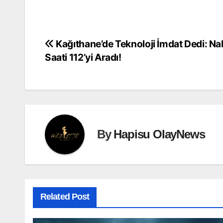
Kağıthane’de Teknoloji İmdat Dedi: Nab
Yazı
Saati 112’yi Aradı!
gezinmesi
By
Hapisu OlayNews
Related Post