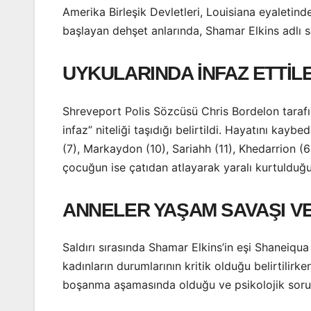
Amerika Birleşik Devletleri, Louisiana eyaleti
başlayan dehşet anlarında, Shamar Elkins adlı 
UYKULARINDA İNFAZ ETTİL
Shreveport Polis Sözcüsü Chris Bordelon tarafın
infaz” niteliği taşıdığı belirtildi. Hayatını kayb
(7), Markaydon (10), Sariahh (11), Khedarrion (
çocuğun ise çatıdan atlayarak yaralı kurtulduğu b
ANNELER YAŞAM SAVAŞI V
Saldırı sırasında Shamar Elkins’in eşi Shaneiqua
kadınların durumlarının kritik olduğu belirtilirk
boşanma aşamasında olduğu ve psikolojik sorunl