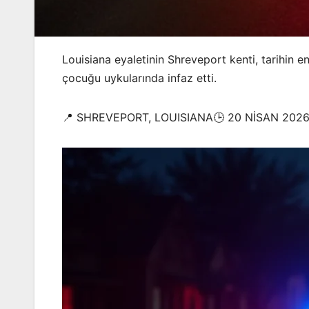
Louisiana eyaletinin Shreveport kenti, tarihin e
çocuğu uykularında infaz etti.
📍 SHREVEPORT, LOUISIANA🕒 20 NİSAN 202