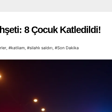
eti: 8 Çocuk Katledildi!
ler
,
#katliam
,
#silahlı saldırı
,
#Son Dakika