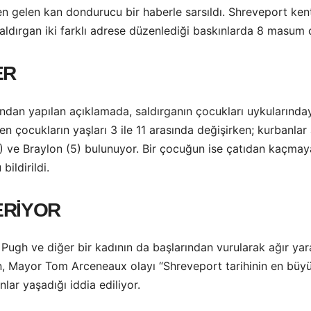
nden gelen kan dondurucu bir haberle sarsıldı. Shreveport 
saldırgan iki farklı adrese düzenlediği baskınlarda 8 masum
ER
dan yapılan açıklamada, saldırganın çocukları uykularındayk
eden çocukların yaşları 3 ile 11 arasında değişirken; kurbanlar
6) ve Braylon (5) bulunuyor. Bir çocuğun ise çatıdan kaçmaya
ildirildi.
ERİYOR
 Pugh ve diğer bir kadının da başlarından vurularak ağır yar
en, Mayor Tom Arceneaux olayı “Shreveport tarihinin en büyük 
ar yaşadığı iddia ediliyor.