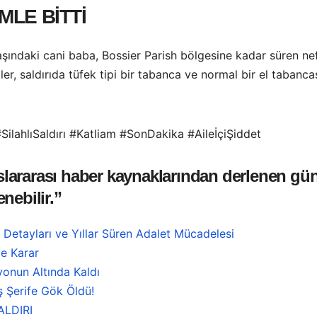
LE BİTTİ
yaşındaki cani baba, Bossier Parish bölgesine kadar süren n
liler, saldırıda tüfek tipi bir tabanca ve normal bir el tabanca
lahlıSaldırı #Katliam #SonDakika #AileİçiŞiddet
uslararası haber kaynaklarından derlenen gün
nebilir.”
n Detayları ve Yıllar Süren Adalet Mücadelesi
e Karar
onun Altında Kaldı
ş Şerife Gök Öldü!
ALDIRI