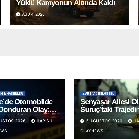
Yüklü Kamyonun Altında Kaldı
AĞU 4, 2026
EM & HABERLER
⏳ ARŞİV & BELGESEL
e’de Otomobilde
Şenyaşar Ailesi Ol
Donduran Olay:
Suruç’taki Trajedi
 Gezer Hayatını
Detayları ve Yıllar
ĞUSTOS 2026
HAPISU
6 AĞUSTOS 2026
HA
etti, Ömer O. Ağır
Süren Adalet
ı
EWS
Mücadelesi
OLAYNEWS