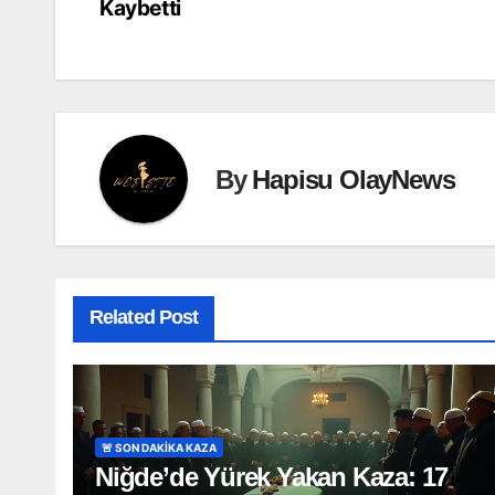
Kaybetti
gezinmesi
By
Hapisu OlayNews
Related Post
🚨 SON DAKİKA KAZA
Niğde’de Yürek Yakan Kaza: 17