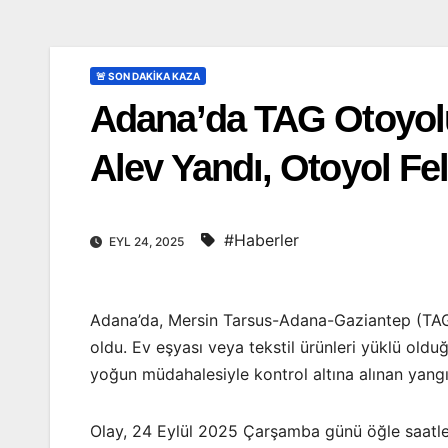
🚨 SON DAKİKA KAZA
Adana’da TAG Otoyolu’
Alev Yandı, Otoyol Fe
#Haberler
EYL 24, 2025
Adana’da, Mersin Tarsus-Adana-Gaziantep (TAG)
oldu. Ev eşyası veya tekstil ürünleri yüklü olduğu
yoğun müdahalesiyle kontrol altına alınan yangın
Olay, 24 Eylül 2025 Çarşamba günü öğle saatle