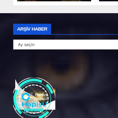
Arşiv
ARŞIV HABER
Haber