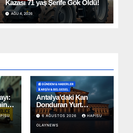
Kazası 71 yaş Şerife Gök Öldü!
AĞU 4, 2026
📰 GÜNDEM & HABERLER
⏳ ARŞİV & BELGESEL
ayı:
Antalya’daki Kan
nin
Donduran Yurt
Vahşetinde Karar
PISU
6 AĞUSTOS 2026
HAPISU
OLAYNEWS