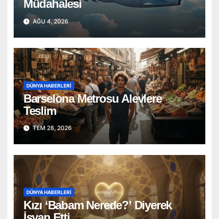
Müdahalesi
AĞU 4, 2026
DÜNYA HABERLERI
Barselona Metrosu Alevlere
Teslim
TEM 28, 2026
DÜNYA HABERLERI
Kızı ‘Babam Nerede?’ Diyerek
İsyan Etti