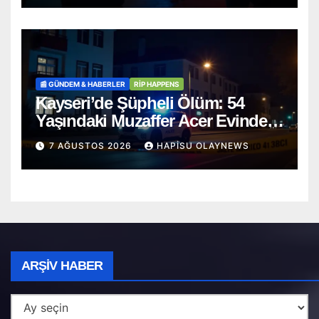
📰 GÜNDEM & HABERLER
RİP HAPPENS
Kayseri’de Şüpheli Ölüm: 54
Yaşındaki Muzaffer Acer Evinde
Cansız Bulundu
7 AĞUSTOS 2026
HAPISU OLAYNEWS
Arşiv
ARŞIV HABER
Haber