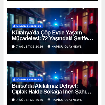
📰 GÜNDEM & HABERLER
Kütahya’da Çöp Evde Yaşam
Mücadelesi: 72 Yaşındaki Şerife
D. Mucizevi Şekilde Kurtarıldı
7 AĞUSTOS 2026
HAPISU OLAYNEWS
📰 GÜNDEM & HABERLER
Bursa’da Akılalmaz Dehşet:
Çıplak Halde Sokağa İnen Şahıs
Terör Estirdi!
7 AĞUSTOS 2026
HAPISU OLAYNEWS