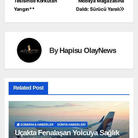
Tesisinde Korkutan
Mobilya Mağazasına
gezinmesi
Yangın**
Daldı: Sürücü Yaralı
By
Hapisu OlayNews
Related Post
📰 GÜNDEM & HABERLER
DÜNYA HABERLERI
Uçakta Fenalaşan Yolcuya Sağlık