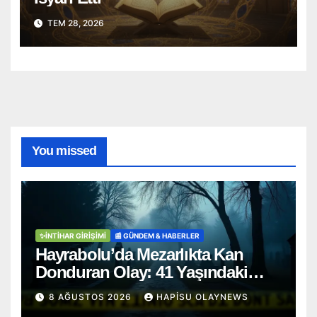
TEM 28, 2026
You missed
✨İNTIHAR GIRIŞIMI
📰 GÜNDEM & HABERLER
Hayrabolu’da Mezarlıkta Kan
Donduran Olay: 41 Yaşındaki
Şahıs Ağaca Asılı Bulundu
8 AĞUSTOS 2026
HAPISU OLAYNEWS