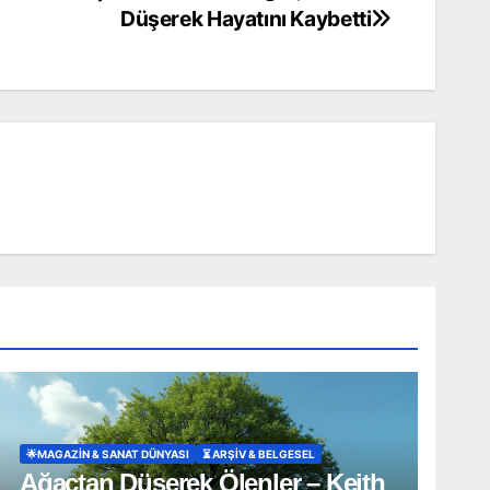
Düşerek Hayatını Kaybetti
🌟MAGAZIN & SANAT DÜNYASI
⏳ ARŞİV & BELGESEL
Ağaçtan Düşerek Ölenler – Keith