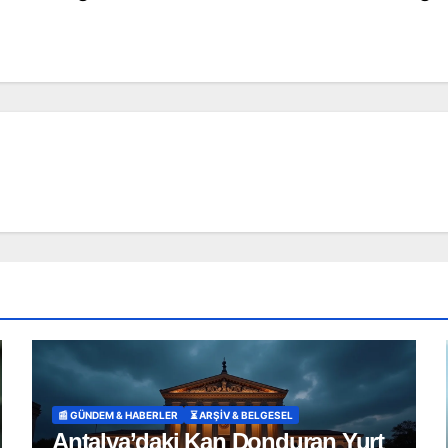
📰 GÜNDEM & HABERLER
⏳ ARŞİV & BELGESEL
Antalya’daki Kan Donduran Yurt