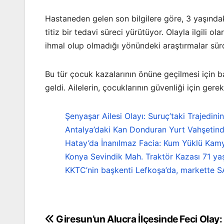
Hastaneden gelen son bilgilere göre, 3 yaşındak
titiz bir tedavi süreci yürütüyor. Olayla ilgili
ihmal olup olmadığı yönündeki araştırmalar sür
Bu tür çocuk kazalarının önüne geçilmesi için 
geldi. Ailelerin, çocuklarının güvenliği için gere
Şenyaşar Ailesi Olayı: Suruç’taki Trajedini
Antalya’daki Kan Donduran Yurt Vahşetind
Hatay’da İnanılmaz Facia: Kum Yüklü Kamy
Konya Sevindik Mah. Traktör Kazası 71 ya
KKTC’nin başkenti Lefkoşa’da, markette S
Giresun’un Alucra İlçesinde Feci Olay:
Yazı