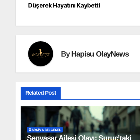
Düşerek Hayatını Kaybetti
gezinmesi
By
Hapisu OlayNews
Related Post
⏳ ARŞİV & BELGESEL
Şenyaşar Ailesi Olayı: Suruç’taki