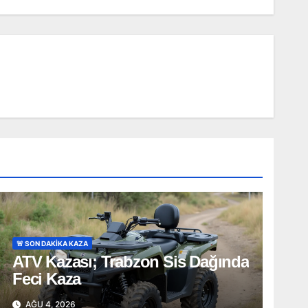
🚨 SON DAKİKA KAZA
ATV Kazası; Trabzon Sis Dağında
Feci Kaza
AĞU 4, 2026