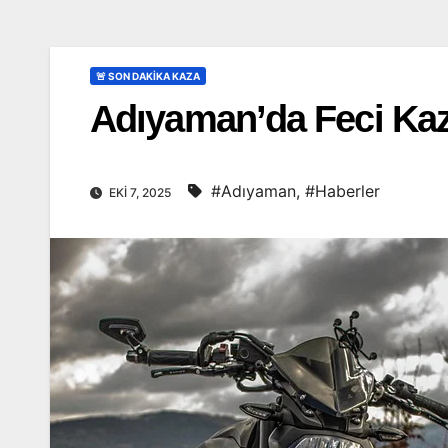
🚨 SON DAKİKA KAZA
Adıyaman’da Feci Kaza
#Adıyaman
,
#Haberler
EKI 7, 2025