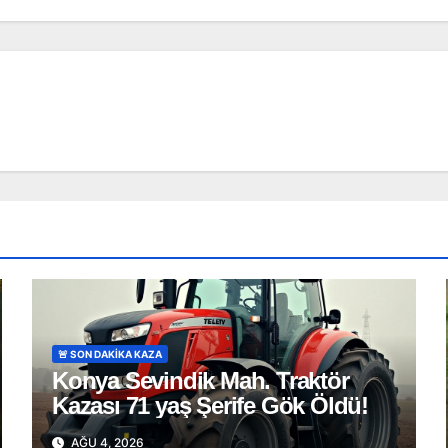
🚨 SON DAKİKA KAZA
Konya Sevindik Mah. Traktör
Kazası 71 yaş Şerife Gök Öldü!
AĞU 4, 2026