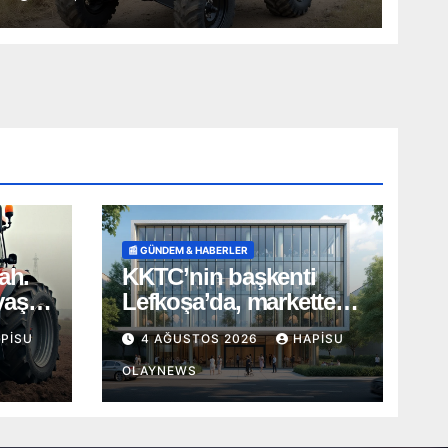
📰 GÜNDEM & HABERLER
ah.
KKTC’nin başkenti
yaş
Lefkoşa’da, markette
SALDIRI
PISU
4 AĞUSTOS 2026
HAPISU
OLAYNEWS