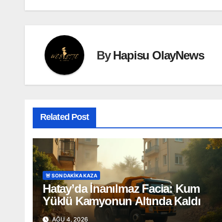
By
Hapisu OlayNews
Related Post
🚨 SON DAKİKA KAZA
Hatay’da İnanılmaz Facia: Kum
Yüklü Kamyonun Altında Kaldı
AĞU 4, 2026