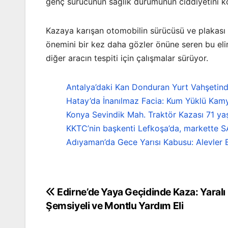
genç sürücünün sağlık durumunun ciddiyetini k
Kazaya karışan otomobilin sürücüsü ve plakası he
önemini bir kez daha gözler önüne seren bu elim 
diğer aracın tespiti için çalışmalar sürüyor.
Antalya’daki Kan Donduran Yurt Vahşetind
Hatay’da İnanılmaz Facia: Kum Yüklü Kamy
Konya Sevindik Mah. Traktör Kazası 71 ya
KKTC’nin başkenti Lefkoşa’da, markette S
Adıyaman’da Gece Yarısı Kabusu: Alevler B
Edirne’de Yaya Geçidinde Kaza: Yaralı
Yazı
Şemsiyeli ve Montlu Yardım Eli
gezinmesi