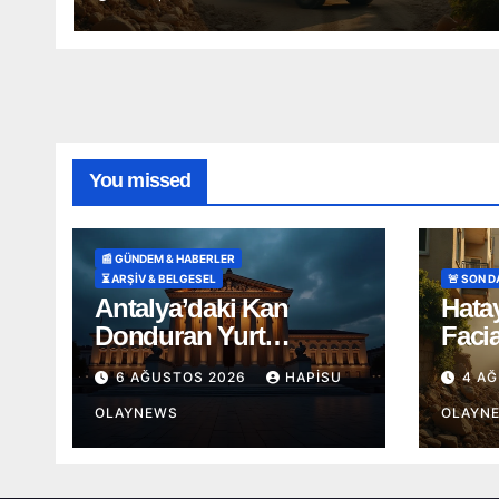
You missed
📰 GÜNDEM & HABERLER
⏳ ARŞİV & BELGESEL
🚨 SON 
Antalya’daki Kan
Hata
Donduran Yurt
Faci
Vahşetinde Karar
Kamy
6 AĞUSTOS 2026
HAPISU
4 A
Kald
OLAYNEWS
OLAYN