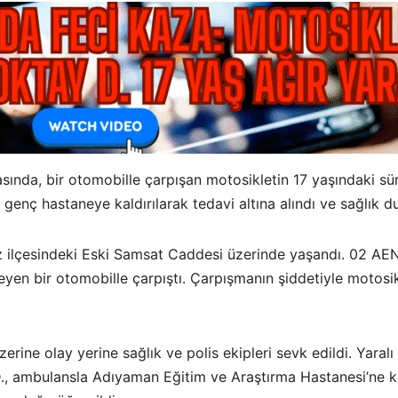
da, bir otomobille çarpışan motosikletin 17 yaşındaki sürü
enç hastaneye kaldırılarak tedavi altına alındı ve sağlık du
ez ilçesindeki Eski Samsat Caddesi üzerinde yaşandı. 02 AEN
yen bir otomobille çarpıştı. Çarpışmanın şiddetiyle motosi
rine olay yerine sağlık ve polis ekipleri sevk edildi. Yaralı
D., ambulansla Adıyaman Eğitim ve Araştırma Hastanesi’ne kal