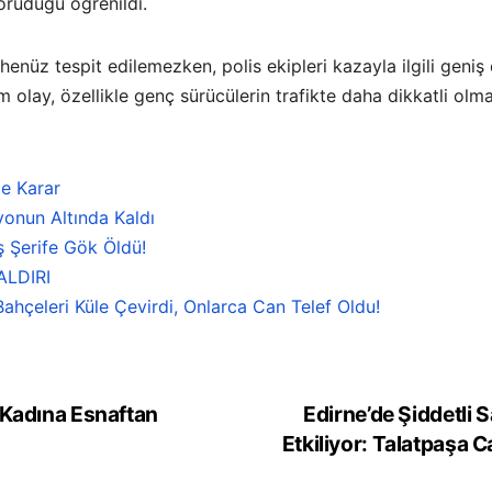
oruduğu öğrenildi.
nüz tespit edilemezken, polis ekipleri kazayla ilgili geniş ç
olay, özellikle genç sürücülerin trafikte daha dikkatli olma
e Karar
onun Altında Kaldı
ş Şerife Gök Öldü!
ALDIRI
ahçeleri Küle Çevirdi, Onlarca Can Telef Oldu!
 Kadına Esnaftan
Edirne’de Şiddetli
Etkiliyor: Talatpaşa 