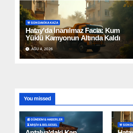
🚨 SON DAKİKA KAZA
Hatay’da İnanılmaz Facia: Kum
Yüklü Kamyonun Altında Kaldı
AĞU 4, 2026
You missed
📰 GÜNDEM & HABERLER
⏳ ARŞİV & BELGESEL
🚨 SON 
Antalya’daki Kan
Hata