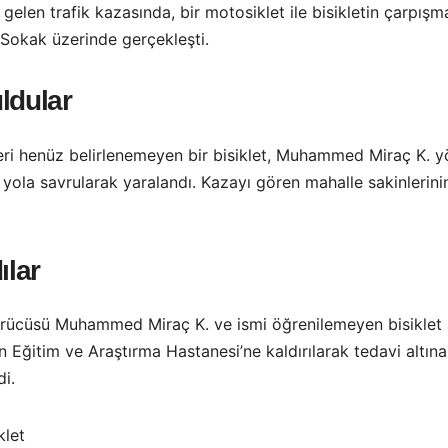
en trafik kazasında, bir motosiklet ile bisikletin çarpışma
3 Sokak üzerinde gerçekleşti.
ldular
gileri henüz belirlenemeyen bir bisiklet, Muhammed Miraç K.
de yola savrularak yaralandı. Kazayı gören mahalle sakinleri
ılar
 sürücüsü Muhammed Miraç K. ve ismi öğrenilemeyen bisiklet
n Eğitim ve Araştırma Hastanesi’ne kaldırılarak tedavi altına
di.
klet