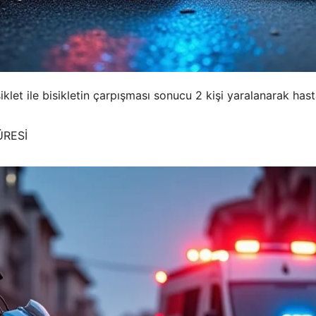
klet ile bisikletin çarpışması sonucu 2 kişi yaralanarak hast
ÜRESİ