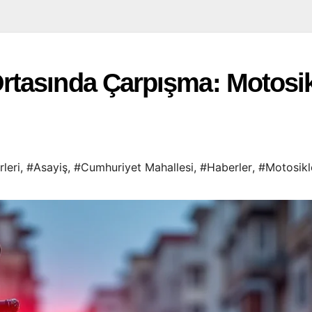
asında Çarpışma: Motosikle
leri
,
#Asayiş
,
#Cumhuriyet Mahallesi
,
#Haberler
,
#Motosikl