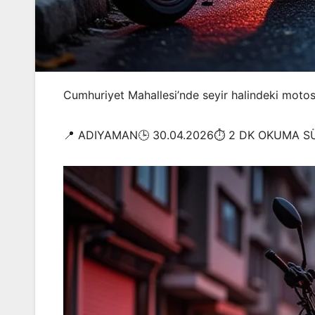
Cumhuriyet Mahallesi’nde seyir halindeki motosi
📍 ADIYAMAN🕒 30.04.2026⏱️ 2 DK OKUMA S