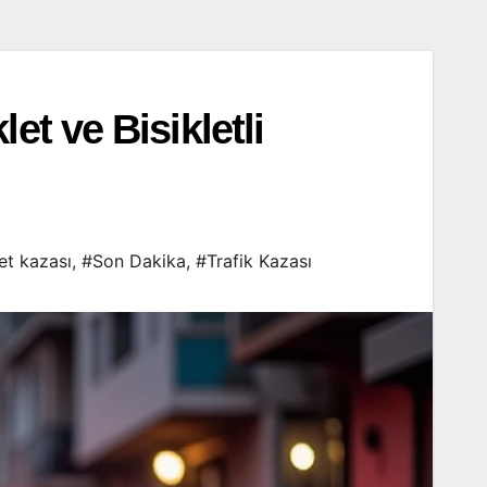
t ve Bisikletli
et kazası
,
#Son Dakika
,
#Trafik Kazası