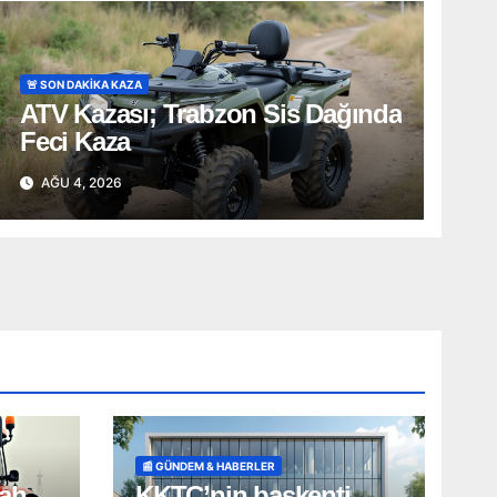
🚨 SON DAKİKA KAZA
ATV Kazası; Trabzon Sis Dağında
Feci Kaza
AĞU 4, 2026
📰 GÜNDEM & HABERLER
ah.
KKTC’nin başkenti