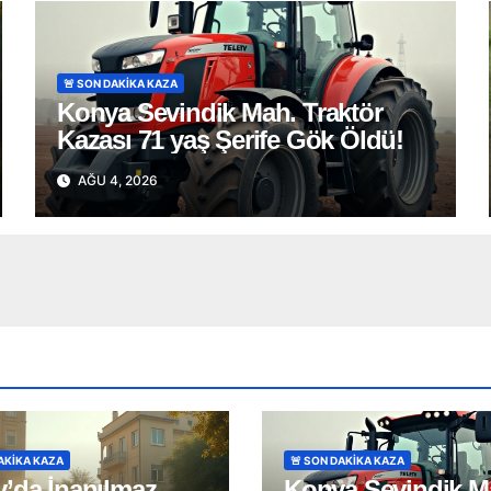
🚨 SON DAKİKA KAZA
Konya Sevindik Mah. Traktör
Kazası 71 yaş Şerife Gök Öldü!
AĞU 4, 2026
DAKİKA KAZA
🚨 SON DAKİKA KAZA
y’da İnanılmaz
Konya Sevindik M