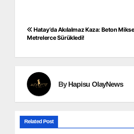
Hatay’da Akılalmaz Kaza: Beton Mikser
Yazı
Metrelerce Sürükledi!
gezinmesi
By
Hapisu OlayNews
Related Post