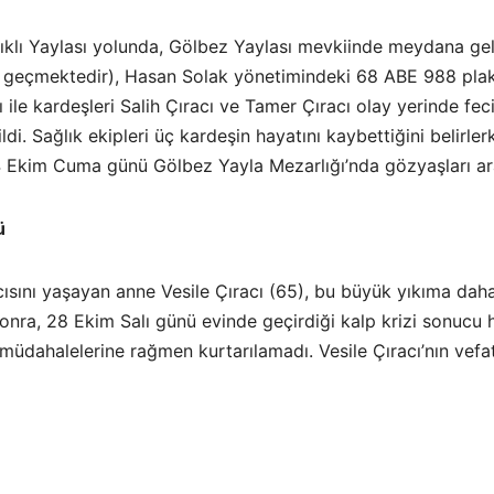
ıklı Yaylası yolunda, Gölbez Yaylası mevkiinde meydana gel
geçmektedir), Hasan Solak yönetimindeki 68 ABE 988 plakal
le kardeşleri Salih Çıracı ve Tamer Çıracı olay yerinde fec
dildi. Sağlık ekipleri üç kardeşin hayatını kaybettiğini beli
24 Ekim Cuma günü Gölbez Yayla Mezarlığı’nda gözyaşları ar
ü
cısını yaşayan anne Vesile Çıracı (65), bu büyük yıkıma dah
nra, 28 Ekim Salı günü evinde geçirdiği kalp krizi sonucu h
müdahalelerine rağmen kurtarılamadı. Vesile Çıracı’nın vefatı,