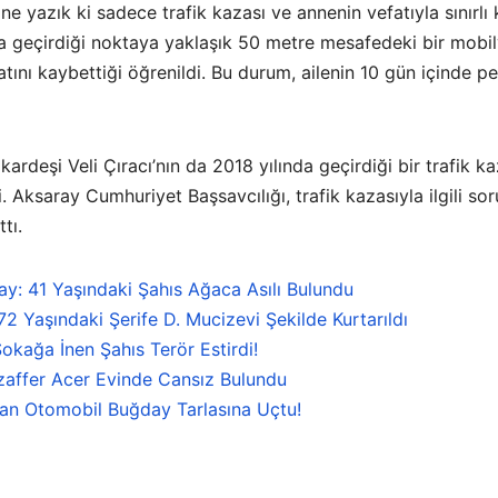
i, ne yazık ki sadece trafik kazası ve annenin vefatıyla sınırl
a geçirdiği noktaya yaklaşık 50 metre mesafedeki bir mobily
ını kaybettiği öğrenildi. Bu durum, ailenin 10 gün içinde p
rdeşi Veli Çıracı’nın da 2018 yılında geçirdiği bir trafik kaz
 Aksaray Cumhuriyet Başsavcılığı, trafik kazasıyla ilgili so
tı.
y: 41 Yaşındaki Şahıs Ağaca Asılı Bulundu
 Yaşındaki Şerife D. Mucizevi Şekilde Kurtarıldı
okağa İnen Şahıs Terör Estirdi!
zaffer Acer Evinde Cansız Bulundu
kan Otomobil Buğday Tarlasına Uçtu!