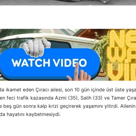
nda ikamet eden Çıracı ailesi, son 10 gün içinde üst üste yaş
feci trafik kazasında Azmi (35), Salih (33) ve Tamer Çırac
eş gün sonra kalp krizi geçirerek yaşamını yitirdi. Ailenin b
nda hayatını kaybetmesiydi.