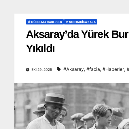
📰 GÜNDEM & HABERLER
🚨 SON DAKİKA KAZA
Aksaray’da Yürek Burk
Yıkıldı
#Aksaray
,
#facia
,
#Haberler
,
#
EKI 29, 2025