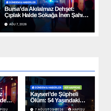
📰 GÜNDEM & HABERLER
Bursa’da Akılalmaz Dehşet:
Çıplak Halde Sokağa İnen Şahıs
Terör Estirdi!
AĞU 7, 2026
📰 GÜNDEM & HABERLER
RİP HAPPENS
z
Kayseri’de Şüpheli
lde
Ölüm: 54 Yaşındaki
s
Muzaffer Acer Evinde
PISU
7 AĞUSTOS 2026
HAPISU