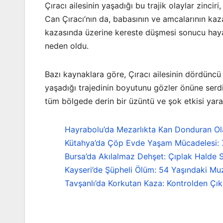
Çıracı ailesinin yaşadığı bu trajik olaylar zincir
Can Çıracı’nın da, babasının ve amcalarının kaz
kazasında üzerine kereste düşmesi sonucu hayat
neden oldu.
Bazı kaynaklara göre, Çıracı ailesinin dördüncü ka
yaşadığı trajedinin boyutunu gözler önüne serdi.
tüm bölgede derin bir üzüntü ve şok etkisi yarat
Hayrabolu’da Mezarlıkta Kan Donduran Ola
Kütahya’da Çöp Evde Yaşam Mücadelesi: 72
Bursa’da Akılalmaz Dehşet: Çıplak Halde S
Kayseri’de Şüpheli Ölüm: 54 Yaşındaki Mu
Tavşanlı’da Korkutan Kaza: Kontrolden Çı