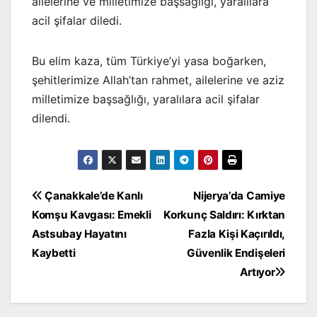
ailelerine ve milletimize başsağlığı, yaralılara
acil şifalar diledi.
Bu elim kaza, tüm Türkiye’yi yasa boğarken,
şehitlerimize Allah’tan rahmet, ailelerine ve aziz
milletimize başsağlığı, yaralılara acil şifalar
dilendi.
Yazı
Çanakkale’de Kanlı
Nijerya’da Camiye
Komşu Kavgası: Emekli
Korkunç Saldırı: Kırktan
gezinmesi
Astsubay Hayatını
Fazla Kişi Kaçırıldı,
Kaybetti
Güvenlik Endişeleri
Artıyor