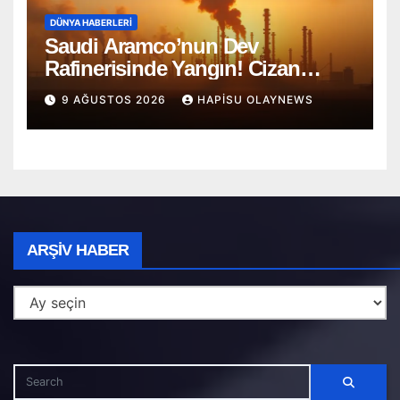
DÜNYA HABERLERI
Saudi Aramco’nun Dev
Rafinerisinde Yangın! Cizan
Bölgesi Alarmda
9 AĞUSTOS 2026
HAPISU OLAYNEWS
Arşiv
ARŞIV HABER
Haber