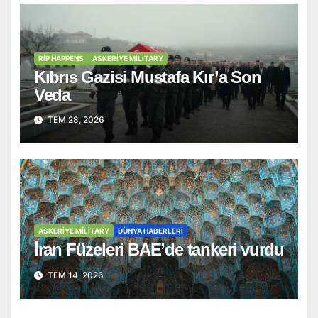
RİP HAPPENS
ASKERIYE MILITARY
Kıbrıs Gazisi Mustafa Kır’a Son
Veda
TEM 28, 2026
ASKERIYE MILITARY
DÜNYA HABERLERI
İran Füzeleri BAE’de tankeri vurdu
TEM 14, 2026