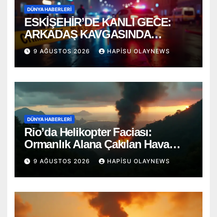
DÜNYA HABERLERI
ESKİŞEHİR’DE KANLI GECE:
ARKADAŞ KAVGASINDA
BIÇAKLAR KONUŞTU!
9 AĞUSTOS 2026
HAPISU OLAYNEWS
DÜNYA HABERLERI
Rio’da Helikopter Faciası:
Ormanlık Alana Çakılan Hava
Aracında 4 Ölü
9 AĞUSTOS 2026
HAPISU OLAYNEWS