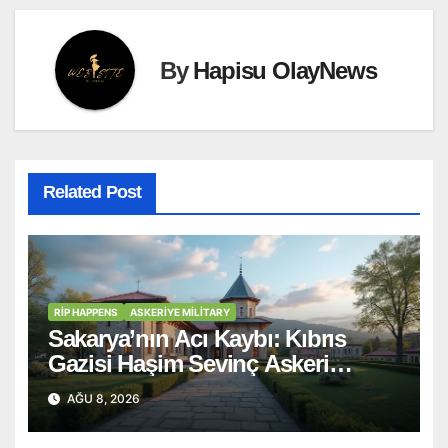
By
Hapisu OlayNews
Related Post
RİP HAPPENS
ASKERIYE MILITARY
Sakarya’nın Acı Kaybı: Kıbrıs
Gazisi Haşim Sevinç Askeri
Törenle Ebediyete Uğurlandı
AĞU 8, 2026