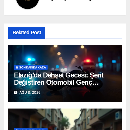
Related Post
🚨 SON DAKİKA KAZA
Elazığ’da Dehşet Gecesi: Şerit
Değiştiren Otomobil Genç
Motosikletçiyi Hayattan Kopardı
AĞU 8, 2026