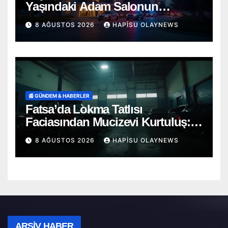
Yaşındaki Adam Salonun
Ortasında Ölü Bulundu
8 AĞUSTOS 2026
HAPISU OLAYNEWS
📰 GÜNDEM & HABERLER
Fatsa’da Lokma Tatlısı
Faciasından Mucizevi Kurtuluş:
Saniyelerle Yarışan Heimlich
8 AĞUSTOS 2026
HAPISU OLAYNEWS
Müdahalesi!
Arşiv
ARŞIV HABER