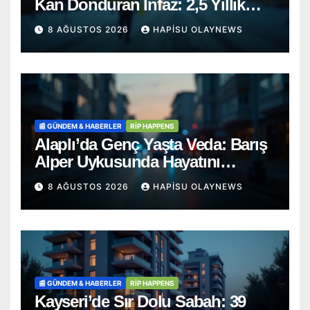
Kan Donduran İnfaz: 2,5 Yıllık
‘İntihar’ Senaryosu Çöktü!
8 AĞUSTOS 2026
HAPISU OLAYNEWS
📰 GÜNDEM & HABERLER
RİP HAPPENS
Alaplı’da Genç Yaşta Veda: Barış
Alper Uykusunda Hayatını
Kaybetti
8 AĞUSTOS 2026
HAPISU OLAYNEWS
📰 GÜNDEM & HABERLER
RİP HAPPENS
Kayseri’de Sır Dolu Sabah: 39