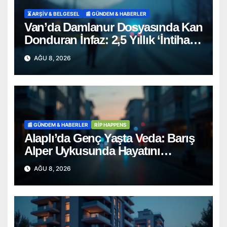
⏳ ARŞİV & BELGESEL
📰 GÜNDEM & HABERLER
Van’da Damlanur Dosyasında Kan
Donduran İnfaz: 2,5 Yıllık ‘İntihar’
Senaryosu Çöktü!
AĞU 8, 2026
📰 GÜNDEM & HABERLER
RİP HAPPENS
Alaplı’da Genç Yaşta Veda: Barış
Alper Uykusunda Hayatını
Kaybetti
AĞU 8, 2026