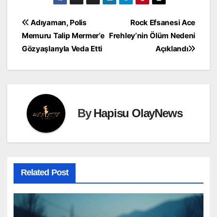
Yazı
Adıyaman, Polis
Rock Efsanesi Ace
Memuru Talip Mermer’e
Frehley’nin Ölüm Nedeni
gezinmesi
Gözyaşlarıyla Veda Etti
Açıklandı
By
Hapisu OlayNews
Related Post