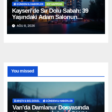
📰 GÜNDEM & HABERLER
RİP HAPPENS
Kayseri’de Sır Dolu Sabah: 39
Yaşındaki Adam Salonun
Ortasında Ölü Bulundu
AĞU 8, 2026
You missed
⏳ ARŞİV & BELGESEL
📰 GÜNDEM & HABERLER
Van’da Damlanur Dosyasında