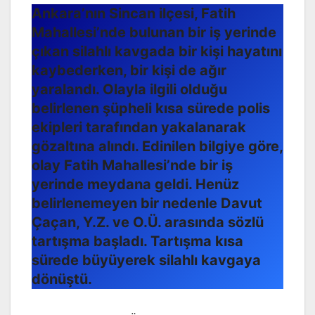
Ankara’nın Sincan ilçesi, Fatih
Mahallesi’nde bulunan bir iş yerinde
çıkan silahlı kavgada bir kişi hayatını
kaybederken, bir kişi de ağır
yaralandı. Olayla ilgili olduğu
belirlenen şüpheli kısa sürede polis
ekipleri tarafından yakalanarak
gözaltına alındı. Edinilen bilgiye göre,
olay Fatih Mahallesi’nde bir iş
yerinde meydana geldi. Henüz
belirlenemeyen bir nedenle Davut
Çaçan, Y.Z. ve O.Ü. arasında sözlü
tartışma başladı. Tartışma kısa
sürede büyüyerek silahlı kavgaya
dönüştü.