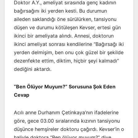
Doktor A.Y., ameliyat sırasında genç kadının
bağırsağını iki yerden kesti. Bu durumun
aileden saklandığı öne sürülürken, tansiyonu
düşen ve durumu kötüleşen Kevser, ertesi gün
ikinci bir ameliyata alındı. Annesi, doktorun
ikinci ameliyat sonrası kendilerine “Bağırsağı iki
yerden delmişim, ben onu çok güzel bir şekilde
dezenfekte ettim, diktim, hiçbir şeyi kalmadı”
dediğini aktardı.
“Ben Ölüyor Muyum?” Sorusuna Şok Eden
Cevap
Acılı anne Durhanım Çetinkaya’nın ifadelerine
göre, gece 03.00 sıralarında kızının tansiyonu
düşünce hemşireler doktoru çağırdı. Kevser’in o
haliyle doktora “Ben ölüyor muyum?” diye