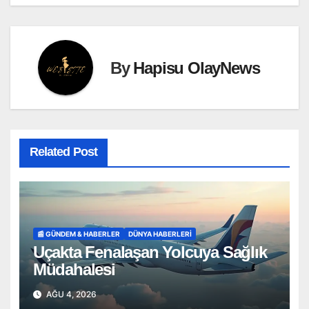
By
Hapisu OlayNews
Related Post
📰 GÜNDEM & HABERLER
DÜNYA HABERLERI
Uçakta Fenalaşan Yolcuya Sağlık
Müdahalesi
AĞU 4, 2026