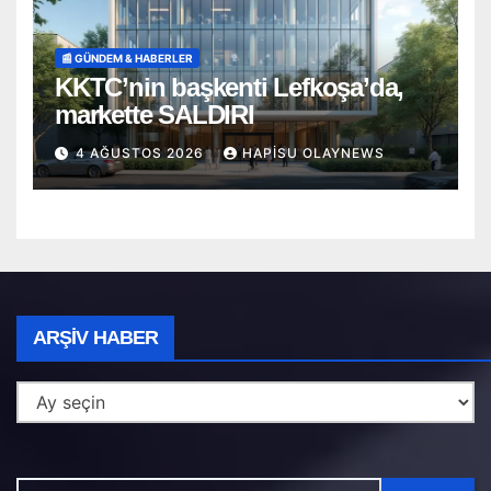
📰 GÜNDEM & HABERLER
KKTC’nin başkenti Lefkoşa’da,
markette SALDIRI
4 AĞUSTOS 2026
HAPISU OLAYNEWS
Arşiv
ARŞIV HABER
Haber