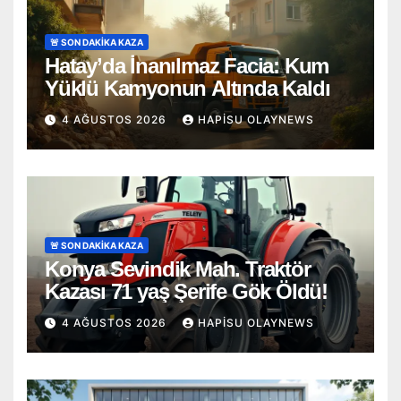
🚨 SON DAKİKA KAZA
Hatay’da İnanılmaz Facia: Kum
Yüklü Kamyonun Altında Kaldı
4 AĞUSTOS 2026
HAPISU OLAYNEWS
🚨 SON DAKİKA KAZA
Konya Sevindik Mah. Traktör
Kazası 71 yaş Şerife Gök Öldü!
4 AĞUSTOS 2026
HAPISU OLAYNEWS