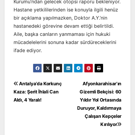
Kurumu’ndan gelecek otopsi raporu bekleniyor.
Hastane yetkililerinden ise konuyla ilgili henüz
bir açıklama yapılmazken, Doktor A.Y.’nin
hastanedeki görevine devam ettiği belirtildi.
Aile, başka canların yanmaması için hukuki
mücadelelerini sonuna kadar sürdüreceklerini
ifade ediyor.
Yazı
Antalya’da Korkunç
Afyonkarahisar’ın
Kaza: Şerit İhlali Can
Gizemli Bekçisi: 60
gezinmesi
Aldı, 4 Yaralı!
Yıldır Yol Ortasında
Duruyor, Kaldırmaya
Çalışan Kepçeler
Kırılıyor