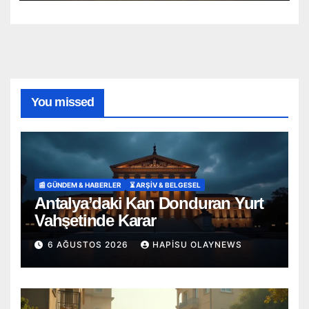
You missed
📰 GÜNDEM & HABERLER
⏳ ARŞİV & BELGESEL
Antalya’daki Kan Donduran Yurt
Vahşetinde Karar
6 AĞUSTOS 2026
HAPISU OLAYNEWS