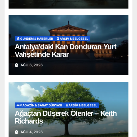
📰 GÜNDEM & HABERLER
⏳ ARŞİV & BELGESEL
Antalya’daki Kan Donduran Yurt
Vahşetinde Karar
AĞU 6, 2026
🌟MAGAZIN & SANAT DÜNYASI
⏳ ARŞİV & BELGESEL
Ağaçtan Düşerek Ölenler – Keith
Richards
AĞU 4, 2026