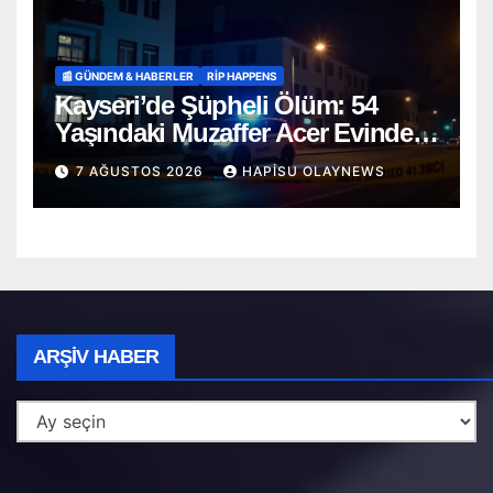
📰 GÜNDEM & HABERLER
RİP HAPPENS
Kayseri’de Şüpheli Ölüm: 54
Yaşındaki Muzaffer Acer Evinde
Cansız Bulundu
7 AĞUSTOS 2026
HAPISU OLAYNEWS
Arşiv
ARŞIV HABER
Haber