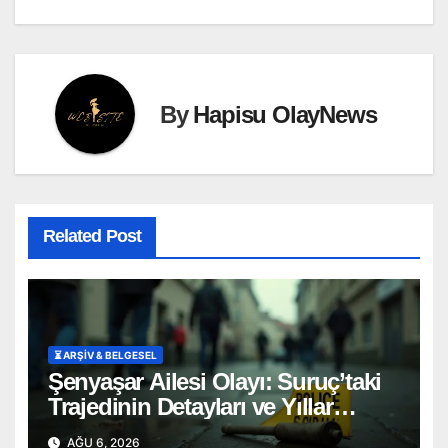
By
Hapisu OlayNews
Related Post
⏳ ARŞİV & BELGESEL
Şenyaşar Ailesi Olayı: Suruç’taki
Trajedinin Detayları ve Yıllar
Süren Adalet Mücadelesi
AĞU 6, 2026