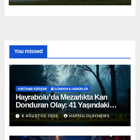
You missed
✨İNTIHAR GIRIŞIMI
📰 GÜNDEM & HABERLER
Hayrabolu’da Mezarlıkta Kan
Donduran Olay: 41 Yaşındaki
Şahıs Ağaca Asılı Bulundu
8 AĞUSTOS 2026
HAPISU OLAYNEWS