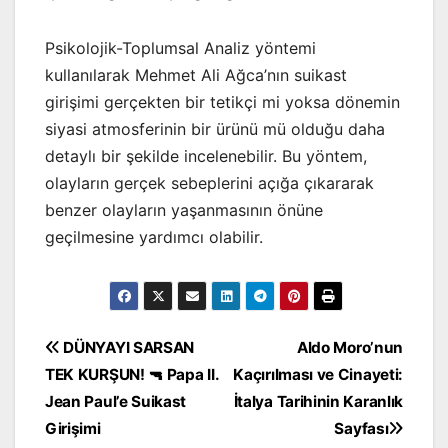
Psikolojik-Toplumsal Analiz yöntemi
kullanılarak Mehmet Ali Ağca’nın suikast
girişimi gerçekten bir tetikçi mi yoksa dönemin
siyasi atmosferinin bir ürünü mü olduğu daha
detaylı bir şekilde incelenebilir. Bu yöntem,
olayların gerçek sebeplerini açığa çıkararak
benzer olayların yaşanmasının önüne
geçilmesine yardımcı olabilir.
Yazı
DÜNYAYI SARSAN
Aldo Moro’nun
TEK KURŞUN! 🔫 Papa II.
Kaçırılması ve Cinayeti:
gezinmesi
Jean Paul’e Suikast
İtalya Tarihinin Karanlık
Girişimi
Sayfası