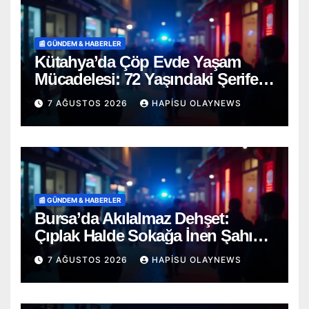
📰 GÜNDEM & HABERLER
Kütahya’da Çöp Evde Yaşam
Mücadelesi: 72 Yaşındaki Şerife
D. Mucizevi Şekilde Kurtarıldı
7 AĞUSTOS 2026
HAPISU OLAYNEWS
📰 GÜNDEM & HABERLER
Bursa’da Akılalmaz Dehşet:
Çıplak Halde Sokağa İnen Şahıs
Terör Estirdi!
7 AĞUSTOS 2026
HAPISU OLAYNEWS