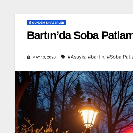
📰 GÜNDEM & HABERLER
Bartın’da Soba Patla
#Asayiş
,
#bartın
,
#Soba Patl
MAY 10, 2026