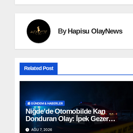
By
Hapisu OlayNews
Related Post
📰 GÜNDEM & HABERLER
Niğde’de Otomobilde Kan
Donduran Olay: İpek Gezer
Hayatını Kaybetti, Ömer O. Ağır
AĞU 7, 2026