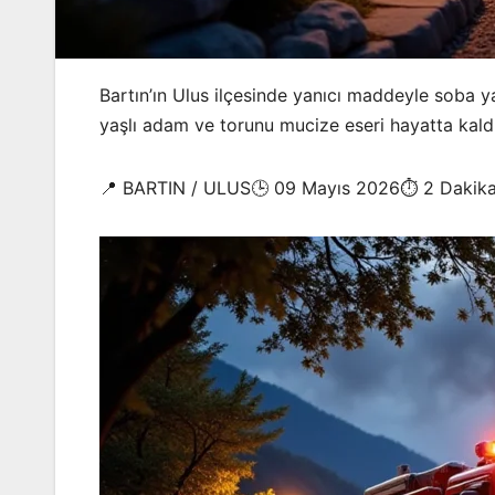
Bartın’ın Ulus ilçesinde yanıcı maddeyle soba y
yaşlı adam ve torunu mucize eseri hayatta kaldı
📍 BARTIN / ULUS🕒 09 Mayıs 2026⏱️ 2 Dakik