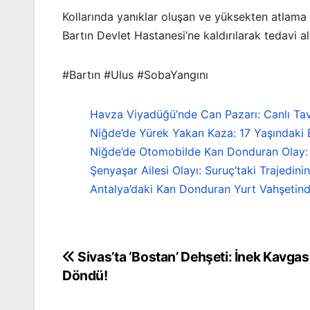
Kollarında yanıklar oluşan ve yüksekten atlama
Bartın Devlet Hastanesi’ne kaldırılarak tedavi alt
#Bartın #Ulus #SobaYangını
Havza Viyadüğü’nde Can Pazarı: Canlı Ta
Niğde’de Yürek Yakan Kaza: 17 Yaşındaki 
Niğde’de Otomobilde Kan Donduran Olay: İ
Şenyaşar Ailesi Olayı: Suruç’taki Trajedini
Antalya’daki Kan Donduran Yurt Vahşetind
Sivas’ta ‘Bostan’ Dehşeti: İnek Kavgas
Yazı
Döndü!
gezinmesi