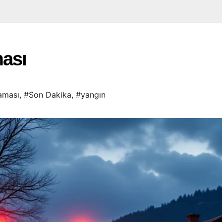
ması
aması
,
#Son Dakika
,
#yangın