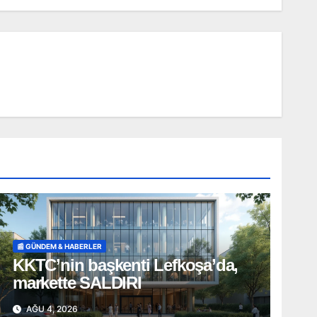
📰 GÜNDEM & HABERLER
KKTC’nin başkenti Lefkoşa’da,
markette SALDIRI
AĞU 4, 2026