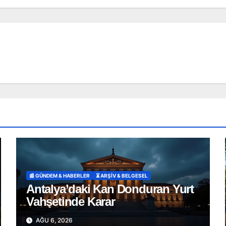
📰 GÜNDEM & HABERLER
⏳ ARŞİV & BELGESEL
Antalya’daki Kan Donduran Yurt
Vahşetinde Karar
AĞU 6, 2026