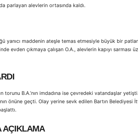
da parlayan alevlerin ortasında kaldı.
tüğü yanıcı maddenin ateşle temas etmesiyle büyük bir patlam
sinde evden çıkmaya çalışan O.A., alevlerin kapıyı sarması ü
RDI
n torunu B.A.’nın imdadına ise çevredeki vatandaşlar yetiş
n önüne geçti. Olay yerine sevk edilen Bartın Belediyesi İtfa
aşlattı.
 AÇIKLAMA