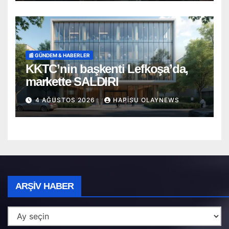
📰 GÜNDEM & HABERLER
KKTC’nin başkenti Lefkoşa’da,
markette SALDIRI
4 AĞUSTOS 2026
HAPISU OLAYNEWS
Arşiv
ARŞIV HABER
Haber