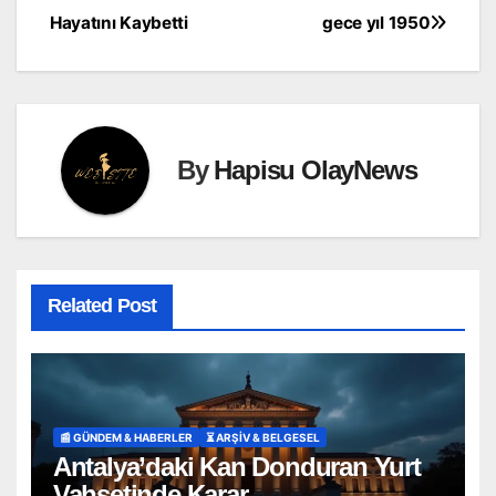
Hayatını Kaybetti
gece yıl 1950
By
Hapisu OlayNews
Related Post
📰 GÜNDEM & HABERLER
⏳ ARŞİV & BELGESEL
Antalya’daki Kan Donduran Yurt
Vahşetinde Karar