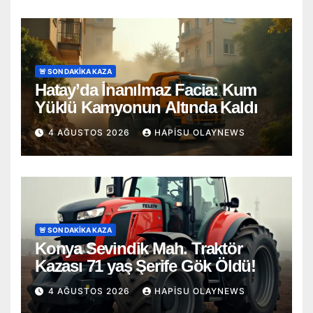
🚨 SON DAKİKA KAZA
Hatay’da İnanılmaz Facia: Kum
Yüklü Kamyonun Altında Kaldı
4 AĞUSTOS 2026
HAPISU OLAYNEWS
🚨 SON DAKİKA KAZA
Konya Sevindik Mah. Traktör
Kazası 71 yaş Şerife Gök Öldü!
4 AĞUSTOS 2026
HAPISU OLAYNEWS