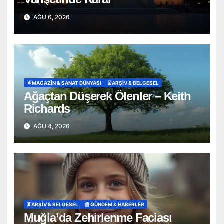
AĞU 6, 2026
🌟MAGAZIN & SANAT DÜNYASI
⏳ ARŞİV & BELGESEL
Ağaçtan Düşerek Ölenler – Keith
Richards
AĞU 4, 2026
⏳ ARŞİV & BELGESEL
📰 GÜNDEM & HABERLER
Muğla’da Zehirlenme Faciası