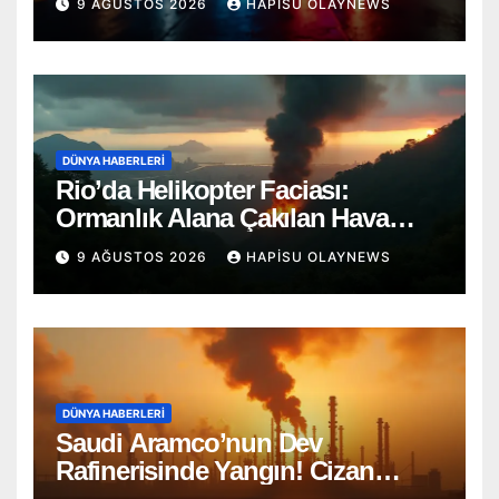
9 AĞUSTOS 2026
HAPISU OLAYNEWS
DÜNYA HABERLERI
Rio’da Helikopter Faciası:
Ormanlık Alana Çakılan Hava
Aracında 4 Ölü
9 AĞUSTOS 2026
HAPISU OLAYNEWS
DÜNYA HABERLERI
Saudi Aramco’nun Dev
Rafinerisinde Yangın! Cizan
Bölgesi Alarmda