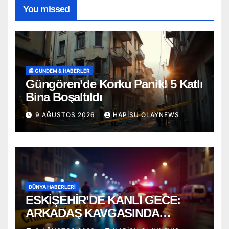
You missed
📰 GÜNDEM & HABERLER
Güngören’de Korku Panik! 5 Katlı
Bina Boşaltıldı
9 AĞUSTOS 2026
HAPISU OLAYNEWS
DÜNYA HABERLERI
ESKİŞEHİR’DE KANLI GECE:
ARKADAŞ KAVGASINDA
BIÇAKLAR KONUŞTU!