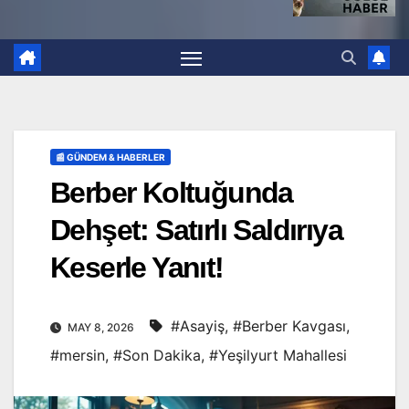
📰 GÜNDEM & HABERLER
Berber Koltuğunda
Dehşet: Satırlı Saldırıya
Keserle Yanıt!
#Asayiş
,
#Berber Kavgası
,
MAY 8, 2026
#mersin
,
#Son Dakika
,
#Yeşilyurt Mahallesi