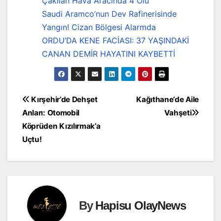
Çakılan Hava Aracında 4 Ölü
Saudi Aramco’nun Dev Rafinerisinde
Yangın! Cizan Bölgesi Alarmda
ORDU’DA KENE FACİASI: 37 YAŞINDAKİ
CANAN DEMİR HAYATINI KAYBETTİ
Yazı
Kırşehir’de Dehşet
Kağıthane’de Aile
Anları: Otomobil
Vahşeti
gezinmesi
Köprüden Kızılırmak’a
Uçtu!
By
Hapisu OlayNews