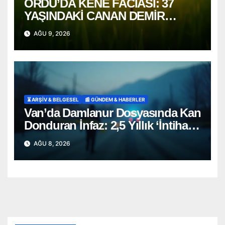
ORDU’DA KENE FACİASI: 37
YAŞINDAKİ CANAN DEMİR
HAYATINI KAYBETTİ
AĞU 9, 2026
⏳ ARŞİV & BELGESEL
📰 GÜNDEM & HABERLER
Van’da Damlanur Dosyasında Kan
Donduran İnfaz: 2,5 Yıllık ‘İntihar’
Senaryosu Çöktü!
AĞU 8, 2026