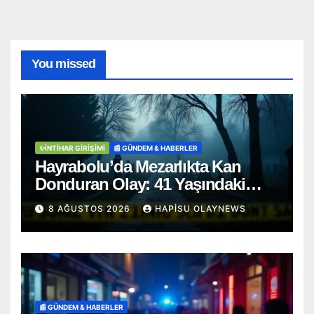
You missed
✨İNTIHAR GIRIŞIMI
📰 GÜNDEM & HABERLER
Hayrabolu’da Mezarlıkta Kan
Donduran Olay: 41 Yaşındaki
Şahıs Ağaca Asılı Bulundu
8 AĞUSTOS 2026
HAPISU OLAYNEWS
📰 GÜNDEM & HABERLER