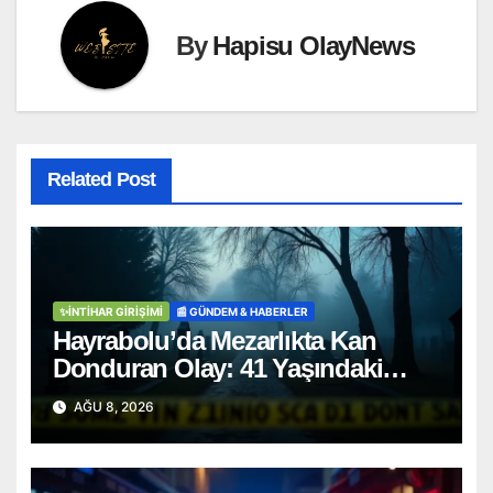
By
Hapisu OlayNews
Related Post
✨İNTIHAR GIRIŞIMI
📰 GÜNDEM & HABERLER
Hayrabolu’da Mezarlıkta Kan
Donduran Olay: 41 Yaşındaki
Şahıs Ağaca Asılı Bulundu
AĞU 8, 2026