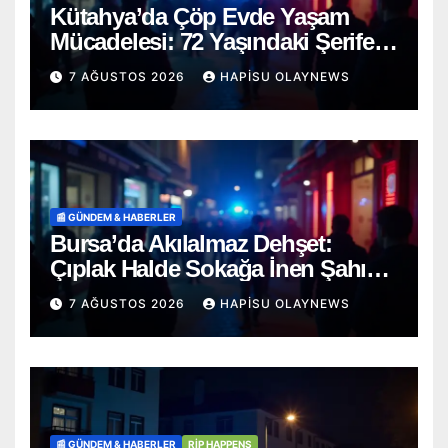
Kütahya’da Çöp Evde Yaşam
Mücadelesi: 72 Yaşındaki Şerife
D. Mucizevi Şekilde Kurtarıldı
7 AĞUSTOS 2026
HAPISU OLAYNEWS
📰 GÜNDEM & HABERLER
Bursa’da Akılalmaz Dehşet:
Çıplak Halde Sokağa İnen Şahıs
Terör Estirdi!
7 AĞUSTOS 2026
HAPISU OLAYNEWS
📰 GÜNDEM & HABERLER
RİP HAPPENS