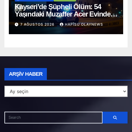
Kayseri’de Şüpheli Ölüm: 54
Yaşındaki Muzaffer Acer Evinde
Cansız Bulundu
7 AĞUSTOS 2026
HAPISU OLAYNEWS
Arşiv
ARŞIV HABER
Haber