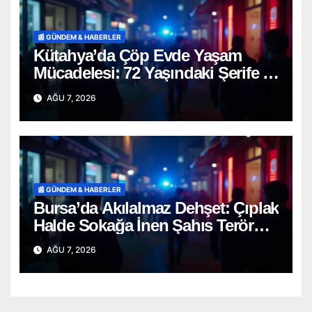
📰 GÜNDEM & HABERLER
Kütahya’da Çöp Evde Yaşam
Mücadelesi: 72 Yaşındaki Şerife D.
Mucizevi Şekilde Kurtarıldı
AĞU 7, 2026
📰 GÜNDEM & HABERLER
Bursa’da Akılalmaz Dehşet: Çıplak
Halde Sokağa İnen Şahıs Terör
Estirdi!
AĞU 7, 2026