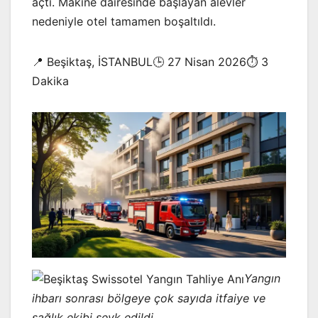
açtı. Makine dairesinde başlayan alevler
nedeniyle otel tamamen boşaltıldı.
📍 Beşiktaş, İSTANBUL🕒 27 Nisan 2026⏱️ 3
Dakika
Yangın
ihbarı sonrası bölgeye çok sayıda itfaiye ve
sağlık ekibi sevk edildi.