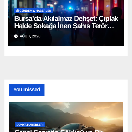
📰 GÜNDEM & HABERLER
Bursa’da Akılalmaz Dehşet: Çıplak
Halde Sokağa İnen Şahıs Terör
Estirdi!
AĞU 7, 2026
You missed
DÜNYA HABERLERI