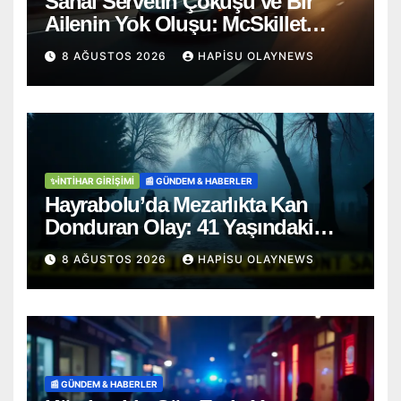
Sanal Servetin Çöküşü ve Bir
Ailenin Yok Oluşu: McSkillet
Trajedisi
8 AĞUSTOS 2026
HAPISU OLAYNEWS
✨İNTIHAR GIRIŞIMI
📰 GÜNDEM & HABERLER
Hayrabolu’da Mezarlıkta Kan
Donduran Olay: 41 Yaşındaki
Şahıs Ağaca Asılı Bulundu
8 AĞUSTOS 2026
HAPISU OLAYNEWS
📰 GÜNDEM & HABERLER