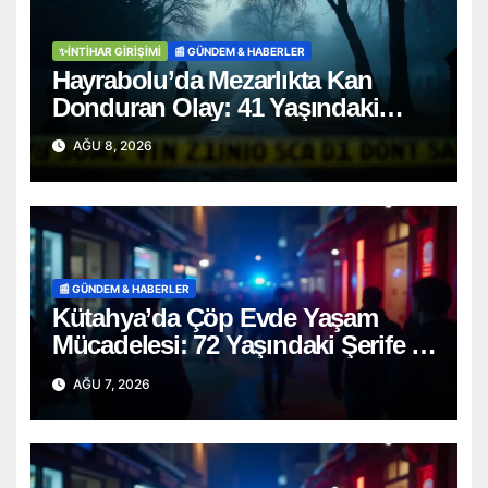
✨İNTIHAR GIRIŞIMI
📰 GÜNDEM & HABERLER
Hayrabolu’da Mezarlıkta Kan
Donduran Olay: 41 Yaşındaki
Şahıs Ağaca Asılı Bulundu
AĞU 8, 2026
📰 GÜNDEM & HABERLER
Kütahya’da Çöp Evde Yaşam
Mücadelesi: 72 Yaşındaki Şerife D.
Mucizevi Şekilde Kurtarıldı
AĞU 7, 2026