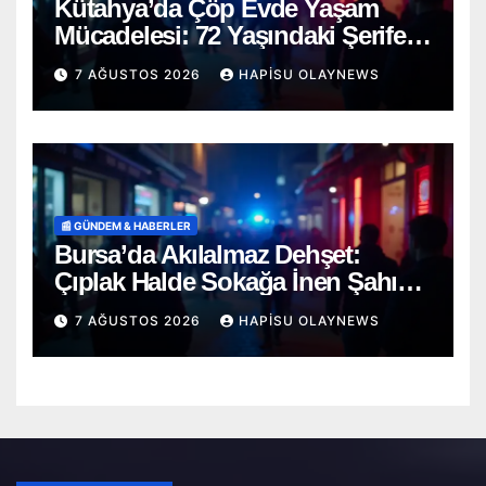
Kütahya’da Çöp Evde Yaşam
Mücadelesi: 72 Yaşındaki Şerife
D. Mucizevi Şekilde Kurtarıldı
7 AĞUSTOS 2026
HAPISU OLAYNEWS
📰 GÜNDEM & HABERLER
Bursa’da Akılalmaz Dehşet:
Çıplak Halde Sokağa İnen Şahıs
Terör Estirdi!
7 AĞUSTOS 2026
HAPISU OLAYNEWS