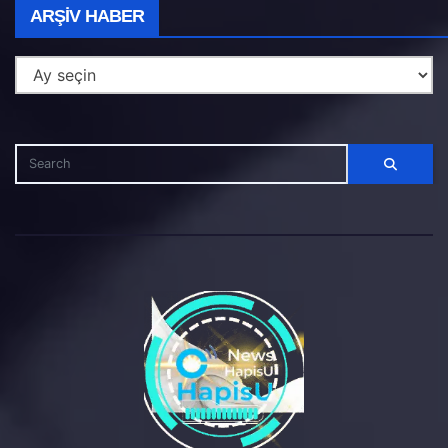
Arşiv
ARŞIV HABER
Haber