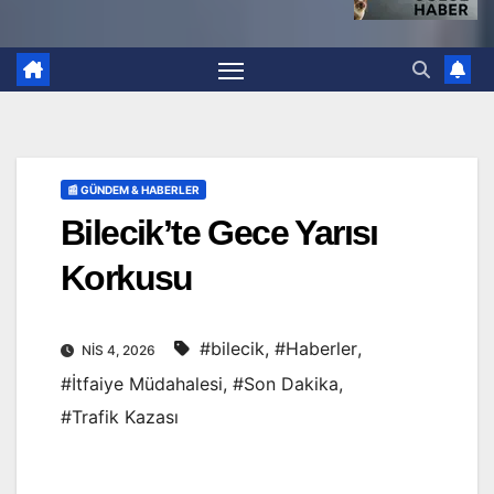
📰 GÜNDEM & HABERLER
Bilecik’te Gece Yarısı
Korkusu
#bilecik
,
#Haberler
,
NIS 4, 2026
#İtfaiye Müdahalesi
,
#Son Dakika
,
#Trafik Kazası