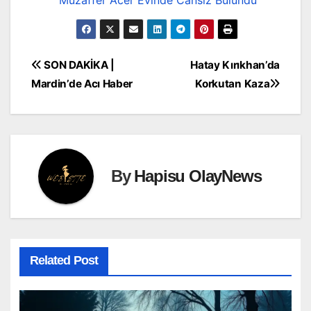
Muzaffer Acer Evinde Cansız Bulundu
Yazı
SON DAKİKA |
Hatay Kırıkhan’da
Mardin’de Acı Haber
Korkutan Kaza
gezinmesi
By
Hapisu OlayNews
Related Post