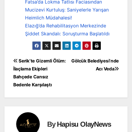
Fatsa’da Lokma Tatlısı Faciasından
Mucizevi Kurtuluş: Saniyelerle Yarışan
Heimlich Müdahalesi!
Elazığ’da Rehabilitasyon Merkezinde
Şiddet Skandalı: Soruşturma Başlatıldı
Yazı
Serik’te Gizemli Ölüm:
Gölcük Belediyesi’nde
İlaçlama Ekipleri
Acı Veda
gezinmesi
Bahçede Cansız
Bedenle Karşılaştı
By
Hapisu OlayNews