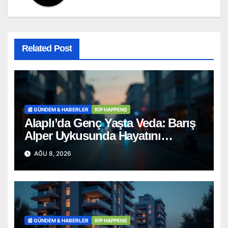
Related Post
📰 GÜNDEM & HABERLER
RİP HAPPENS
Alaplı’da Genç Yaşta Veda: Barış
Alper Uykusunda Hayatını
Kaybetti
AĞU 8, 2026
📰 GÜNDEM & HABERLER
RİP HAPPENS