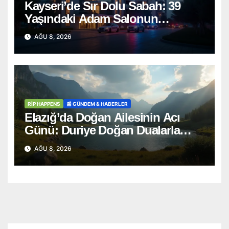
Kayseri’de Sır Dolu Sabah: 39
Yaşındaki Adam Salonun
Ortasında Ölü Bulundu
AĞU 8, 2026
RİP HAPPENS
📰 GÜNDEM & HABERLER
Elazığ’da Doğan Ailesinin Acı
Günü: Duriye Doğan Dualarla
Uğurlandı
AĞU 8, 2026