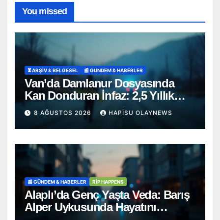
You missed
⏳ ARŞİV & BELGESEL
📰 GÜNDEM & HABERLER
Van’da Damlanur Dosyasında
Kan Donduran İnfaz: 2,5 Yıllık
‘İntihar’ Senaryosu Çöktü!
8 AĞUSTOS 2026
HAPISU OLAYNEWS
📰 GÜNDEM & HABERLER
RİP HAPPENS
Alaplı’da Genç Yaşta Veda: Barış
Alper Uykusunda Hayatını
Kaybetti