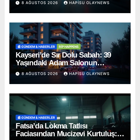
8 AĞUSTOS 2026
HAPISU OLAYNEWS
📰 GÜNDEM & HABERLER
RİP HAPPENS
Kayseri’de Sır Dolu Sabah: 39
Yaşındaki Adam Salonun
Ortasında Ölü Bulundu
8 AĞUSTOS 2026
HAPISU OLAYNEWS
📰 GÜNDEM & HABERLER
Fatsa’da Lokma Tatlısı
Faciasından Mucizevi Kurtuluş: