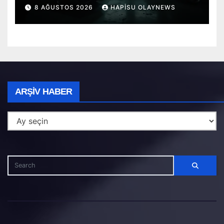
Saniyelerle Yarışan Heimlich
8 AĞUSTOS 2026
HAPISU OLAYNEWS
Müdahalesi!
Arşiv
ARŞIV HABER
Haber