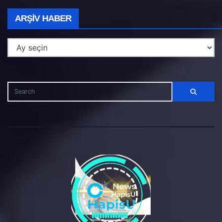
Arşiv
ARŞIV HABER
Haber