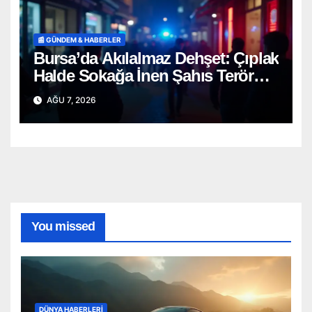
📰 GÜNDEM & HABERLER
Bursa’da Akılalmaz Dehşet: Çıplak
Halde Sokağa İnen Şahıs Terör
Estirdi!
AĞU 7, 2026
You missed
DÜNYA HABERLERI