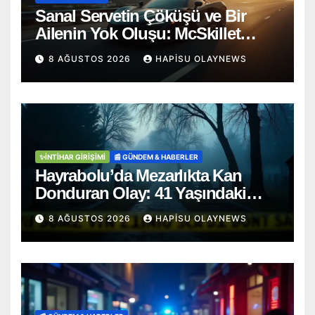
Sanal Servetin Çöküşü ve Bir
Ailenin Yok Oluşu: McSkillet
Trajedisi
8 AĞUSTOS 2026
HAPISU OLAYNEWS
✨İNTIHAR GIRIŞIMI
📰 GÜNDEM & HABERLER
Hayrabolu’da Mezarlıkta Kan
Donduran Olay: 41 Yaşındaki
Şahıs Ağaca Asılı Bulundu
8 AĞUSTOS 2026
HAPISU OLAYNEWS