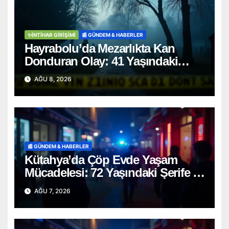
✨İNTIHAR GIRIŞIMI
📰 GÜNDEM & HABERLER
Hayrabolu’da Mezarlıkta Kan
Donduran Olay: 41 Yaşındaki
Şahıs Ağaca Asılı Bulundu
AĞU 8, 2026
📰 GÜNDEM & HABERLER
Kütahya’da Çöp Evde Yaşam
Mücadelesi: 72 Yaşındaki Şerife D.
Mucizevi Şekilde Kurtarıldı
AĞU 7, 2026