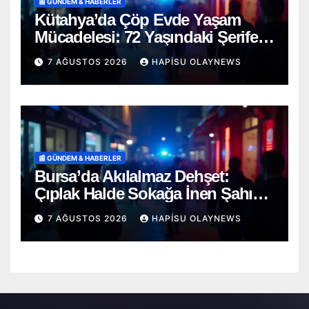
📰 GÜNDEM & HABERLER
Kütahya’da Çöp Evde Yaşam
Mücadelesi: 72 Yaşındaki Şerife
D. Mucizevi Şekilde Kurtarıldı
7 AĞUSTOS 2026
HAPISU OLAYNEWS
📰 GÜNDEM & HABERLER
Bursa’da Akılalmaz Dehşet:
Çıplak Halde Sokağa İnen Şahıs
Terör Estirdi!
7 AĞUSTOS 2026
HAPISU OLAYNEWS