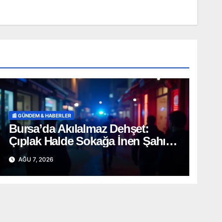
📰 GÜNDEM & HABERLER
Bursa’da Akılalmaz Dehşet:
Çıplak Halde Sokağa İnen Şahıs
Terör Estirdi!
AĞU 7, 2026