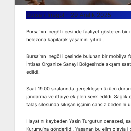
Bursa / İnegöl – 29 Aralık 2025
Bursa’nın İnegöl ilçesinde faaliyet gösteren bi
helezona kapılarak yaşamını yitirdi.
Bursa’nın İnegöl ilçesinde bulunan bir mobilya f
İhtisas Organize Sanayi Bölgesi’nde akşam saatl
edildi.
Saat 19.00 sıralarında gerçekleşen üzücü durumu 
jandarma ve itfaiye ekipleri sevk edildi. Sağlık ek
talaş silosunda sıkışan işçinin cansız bedenin
Hayatını kaybeden Yasin Turgut’un cenazesi, sa
Kurumu’na gönderildi. Yaşanan bu elim olayla ilg