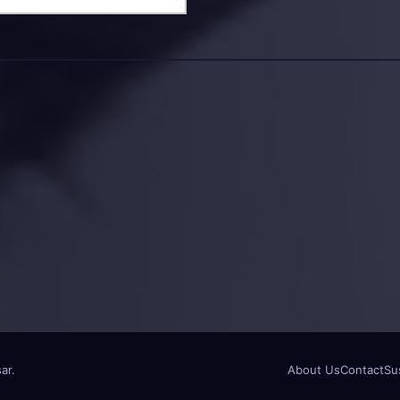
ar
.
About Us
Contact
Su