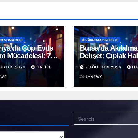
EM & HABERLER
📰 GÜNDEM & HABERLER
hya’da Çöp Evde
Bursa’da Akılalma
m Mücadelesi: 72
Dehşet: Çıplak Ha
daki Şerife D.
Sokağa İnen Şahı
ĞUSTOS 2026
HAPISU
7 AĞUSTOS 2026
HA
zevi Şekilde
Terör Estirdi!
rıldı
EWS
OLAYNEWS