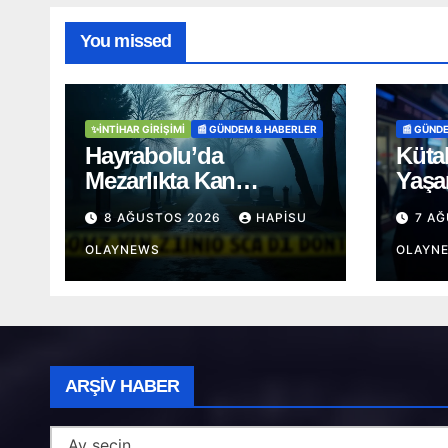
You missed
✨İNTIHAR GIRIŞIMI
📰 GÜNDEM & HABERLER
📰 GÜND
Hayrabolu’da
Küta
Mezarlıkta Kan
Yaşa
Donduran Olay: 41
Yaşın
8 AĞUSTOS 2026
HAPISU
7 A
Yaşındaki Şahıs Ağaca
Muci
Asılı Bulundu
OLAYNEWS
Kurta
OLAYN
Arşiv
ARŞIV HABER
Haber