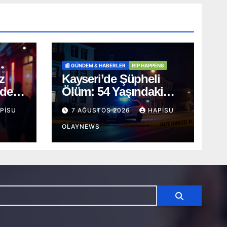
📰 GÜNDEM & HABERLER
RİP HAPPENS
z
Kayseri’de Şüpheli
lde
Ölüm: 54 Yaşındaki
s
Muzaffer Acer Evinde
PISU
7 AĞUSTOS 2026
HAPISU
Cansız Bulundu
OLAYNEWS