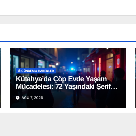
📰 GÜNDEM & HABERLER
Kütahya’da Çöp Evde Yaşam
Mücadelesi: 72 Yaşındaki Şerife
D. Mucizevi Şekilde Kurtarıldı
AĞU 7, 2026