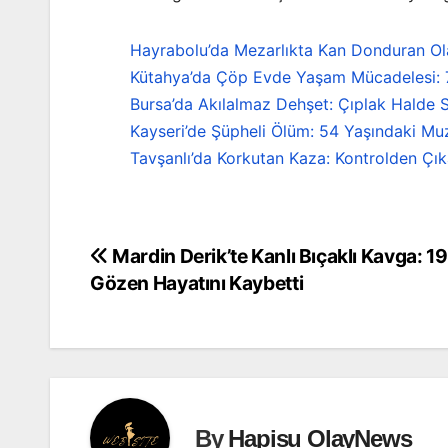
Hayrabolu’da Mezarlıkta Kan Donduran Ola
Kütahya’da Çöp Evde Yaşam Mücadelesi: 72
Bursa’da Akılalmaz Dehşet: Çıplak Halde S
Kayseri’de Şüpheli Ölüm: 54 Yaşındaki Mu
Tavşanlı’da Korkutan Kaza: Kontrolden Çı
Mardin Derik’te Kanlı Bıçaklı Kavga: 1
Yazı
Gözen Hayatını Kaybetti
gezinmesi
By
Hapisu OlayNews