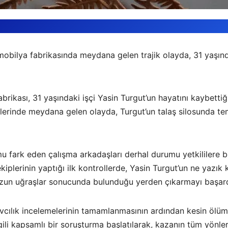
r mobilya fabrikasında meydana gelen trajik olayda, 31 yaşınd
abrikası, 31 yaşındaki işçi Yasin Turgut’un hayatını kaybettiğ
erinde meydana gelen olayda, Turgut’un talaş silosunda temi
fark eden çalışma arkadaşları derhal durumu yetkililere bild
iplerinin yaptığı ilk kontrollerde, Yasin Turgut’un ne yazık ki 
i uzun uğraşlar sonucunda bulunduğu yerden çıkarmayı başard
vcılık incelemelerinin tamamlanmasının ardından kesin ölüm
ili kapsamlı bir soruşturma başlatılarak, kazanın tüm yönler