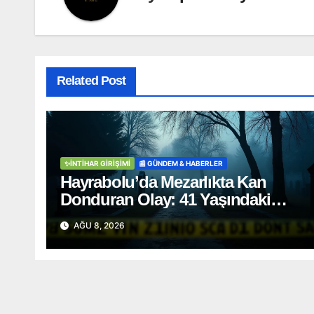
Related Post
✨İNTIHAR GIRIŞIMI
📰 GÜNDEM & HABERLER
Hayrabolu’da Mezarlıkta Kan
Donduran Olay: 41 Yaşındaki
Şahıs Ağaca Asılı Bulundu
AĞU 8, 2026