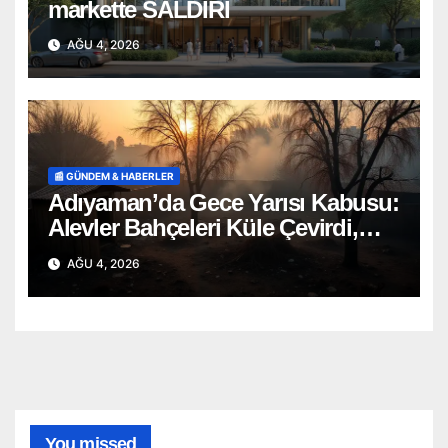
markette SALDIRI
AĞU 4, 2026
📰 GÜNDEM & HABERLER
Adıyaman’da Gece Yarısı Kabusu:
Alevler Bahçeleri Küle Çevirdi,
Onlarca Can Telef Oldu!
AĞU 4, 2026
You missed