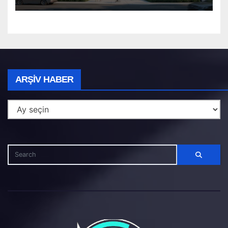
Arşiv
ARŞIV HABER
Haber