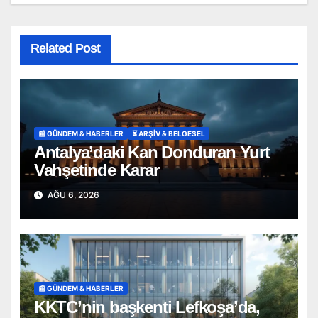
Related Post
📰 GÜNDEM & HABERLER
⏳ ARŞİV & BELGESEL
Antalya’daki Kan Donduran Yurt
Vahşetinde Karar
AĞU 6, 2026
📰 GÜNDEM & HABERLER
KKTC’nin başkenti Lefkoşa’da,