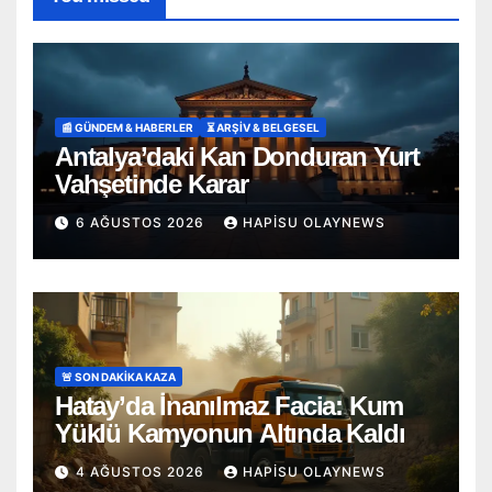
📰 GÜNDEM & HABERLER
⏳ ARŞİV & BELGESEL
Antalya’daki Kan Donduran Yurt
Vahşetinde Karar
6 AĞUSTOS 2026
HAPISU OLAYNEWS
🚨 SON DAKİKA KAZA
Hatay’da İnanılmaz Facia: Kum
Yüklü Kamyonun Altında Kaldı
4 AĞUSTOS 2026
HAPISU OLAYNEWS