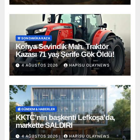
🚨 SON DAKİKA KAZA
Konya Sevindik Mah. Traktör
Kazası 71 yaş Şerife Gök Öldü!
4 AĞUSTOS 2026
HAPISU OLAYNEWS
📰 GÜNDEM & HABERLER
KKTC’nin başkenti Lefkoşa’da,
markette SALDIRI
4 AĞUSTOS 2026
HAPISU OLAYNEWS