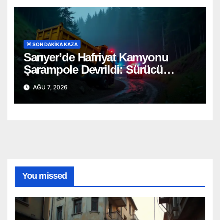
🚨 SON DAKİKA KAZA
Sarıyer’de Hafriyat Kamyonu
Şarampole Devrildi: Sürücü
Güçlükle Kurtarıldı
AĞU 7, 2026
You missed