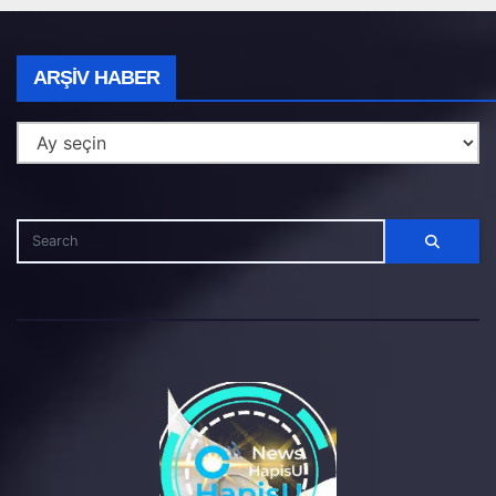
Arşiv
ARŞIV HABER
Haber