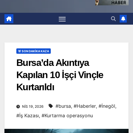
🚨 SON DAKİKA KAZA
Bursa’da Akıntıya
Kapılan 10 İşçi Vinçle
Kurtarıldı
#bursa
,
#Haberler
,
#İnegöl
,
NIS 19, 2026
#İş Kazası
,
#Kurtarma operasyonu