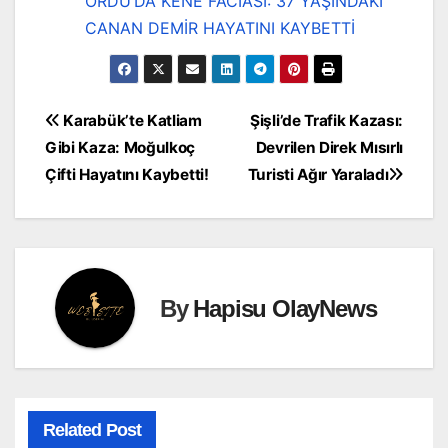
ORDU’DA KENE FACİASI: 37 YAŞINDAKİ
CANAN DEMİR HAYATINI KAYBETTİ
Yazı
Karabük’te Katliam
Şişli’de Trafik Kazası:
Gibi Kaza: Moğulkoç
Devrilen Direk Mısırlı
gezinmesi
Çifti Hayatını Kaybetti!
Turisti Ağır Yaraladı
By
Hapisu OlayNews
Related Post