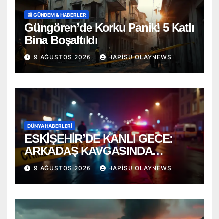
📰 GÜNDEM & HABERLER
Güngören’de Korku Panik! 5 Katlı
Bina Boşaltıldı
9 AĞUSTOS 2026
HAPISU OLAYNEWS
DÜNYA HABERLERI
ESKİŞEHİR’DE KANLI GECE:
ARKADAŞ KAVGASINDA
BIÇAKLAR KONUŞTU!
9 AĞUSTOS 2026
HAPISU OLAYNEWS