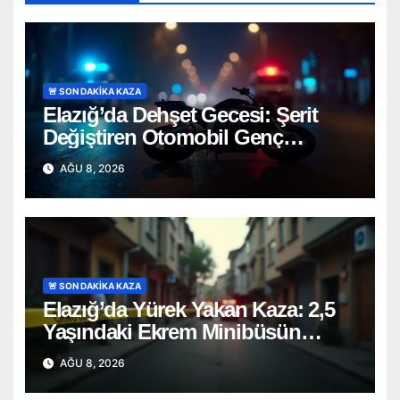
🚨 SON DAKİKA KAZA
Elazığ’da Dehşet Gecesi: Şerit
Değiştiren Otomobil Genç
Motosikletçiyi Hayattan Kopardı
AĞU 8, 2026
🚨 SON DAKİKA KAZA
Elazığ’da Yürek Yakan Kaza: 2,5
Yaşındaki Ekrem Minibüsün
Altında Can Verdi
AĞU 8, 2026