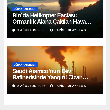
DÜNYA HABERLERI
Rio’da Helikopter Faciası:
Ormanlık Alana Çakılan Hava
Aracında 4 Ölü
9 AĞUSTOS 2026
HAPISU OLAYNEWS
DÜNYA HABERLERI
Saudi Aramco’nun Dev
Rafinerisinde Yangın! Cizan
Bölgesi Alarmda
9 AĞUSTOS 2026
HAPISU OLAYNEWS