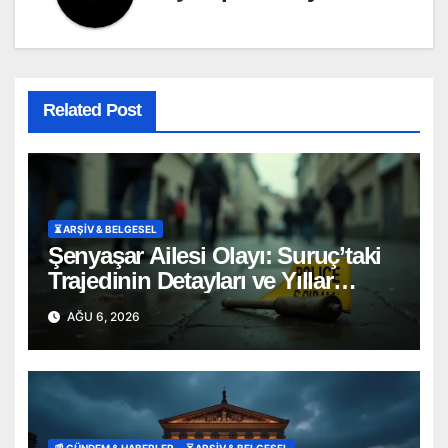
Related Post
⏳ ARŞİV & BELGESEL
Şenyaşar Ailesi Olayı: Suruç’taki
Trajedinin Detayları ve Yıllar
Süren Adalet Mücadelesi
AĞU 6, 2026
📰 GÜNDEM & HABERLER
⏳ ARŞİV & BELGESEL