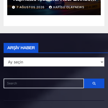
Cansız Bulundu
7 AĞUSTOS 2026
HAPISU OLAYNEWS
Arşiv
ARŞIV HABER
Haber