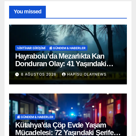
You missed
✨İNTIHAR GIRIŞIMI
📰 GÜNDEM & HABERLER
Hayrabolu’da Mezarlıkta Kan
Donduran Olay: 41 Yaşındaki
Şahıs Ağaca Asılı Bulundu
8 AĞUSTOS 2026
HAPISU OLAYNEWS
📰 GÜNDEM & HABERLER
Kütahya’da Çöp Evde Yaşam
Mücadelesi: 72 Yaşındaki Şerife