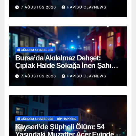
D. Mucizevi Şekilde Kurtarıldı
7 AĞUSTOS 2026
HAPISU OLAYNEWS
📰 GÜNDEM & HABERLER
Bursa’da Akılalmaz Dehşet:
Çıplak Halde Sokağa İnen Şahıs
Terör Estirdi!
7 AĞUSTOS 2026
HAPISU OLAYNEWS
📰 GÜNDEM & HABERLER
RİP HAPPENS
Kayseri’de Şüpheli Ölüm: 54
Yaşındaki Muzaffer Acer Evinde