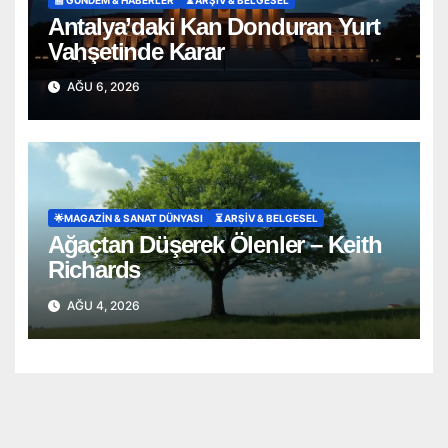
Antalya’daki Kan Donduran Yurt
Vahşetinde Karar
AĞU 6, 2026
🌟MAGAZIN & SANAT DÜNYASI
⏳ ARŞİV & BELGESEL
Ağaçtan Düşerek Ölenler – Keith
Richards
AĞU 4, 2026