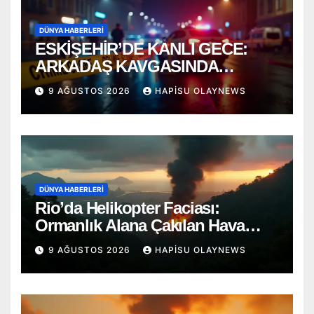
DÜNYA HABERLERI
ESKİŞEHİR’DE KANLI GECE:
ARKADAŞ KAVGASINDA
BIÇAKLAR KONUŞTU!
9 AĞUSTOS 2026
HAPISU OLAYNEWS
DÜNYA HABERLERI
Rio’da Helikopter Faciası:
Ormanlık Alana Çakılan Hava
Aracında 4 Ölü
9 AĞUSTOS 2026
HAPISU OLAYNEWS