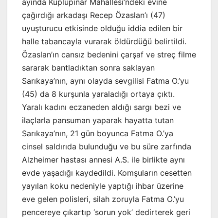
ayında Küplüpınar Mahallesi’ndeki evine
çağırdığı arkadaşı Recep Özaslan’ı (47)
uyuşturucu etkisinde olduğu iddia edilen bir
halle tabancayla vurarak öldürdüğü belirtildi.
Özaslan’ın cansız bedenini çarşaf ve streç filme
sararak bantladıktan sonra saklayan
Sarıkaya’nın, aynı olayda sevgilisi Fatma O.’yu
(45) da 8 kurşunla yaraladığı ortaya çıktı.
Yaralı kadını eczaneden aldığı sargı bezi ve
ilaçlarla pansuman yaparak hayatta tutan
Sarıkaya’nın, 21 gün boyunca Fatma O.’ya
cinsel saldırıda bulunduğu ve bu süre zarfında
Alzheimer hastası annesi A.S. ile birlikte aynı
evde yaşadığı kaydedildi. Komşuların cesetten
yayılan koku nedeniyle yaptığı ihbar üzerine
eve gelen polisleri, silah zoruyla Fatma O.’yu
pencereye çıkartıp ‘sorun yok’ dedirterek geri