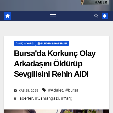
⚖️ SUÇ & YARGI
📰 GÜNDEM & HABERLER
Bursa’da Korkunç Olay
Arkadaşını Öldürüp
Sevgilisini Rehin AlDI
#Adalet
,
#bursa
,
KAS 28, 2025
#Haberler
,
#Osmangazi
,
#Yargı