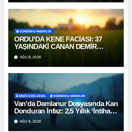
📰 GÜNDEM & HABERLER
ORDU’DA KENE FACİASI: 37
YAŞINDAKİ CANAN DEMİR
HAYATINI KAYBETTİ
AĞU 9, 2026
⏳ ARŞİV & BELGESEL
📰 GÜNDEM & HABERLER
Van’da Damlanur Dosyasında Kan
Donduran İnfaz: 2,5 Yıllık ‘İntihar’
Senaryosu Çöktü!
AĞU 8, 2026