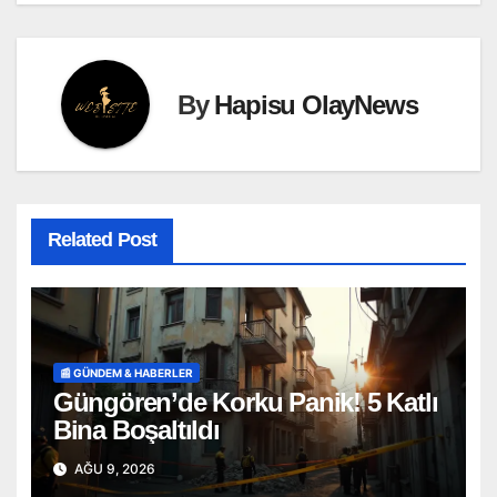
By
Hapisu OlayNews
Related Post
📰 GÜNDEM & HABERLER
Güngören’de Korku Panik! 5 Katlı
Bina Boşaltıldı
AĞU 9, 2026