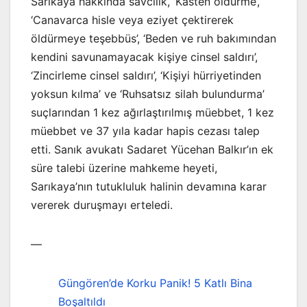
Sarıkaya hakkında savcılık, ‘Kasten öldürme’,
‘Canavarca hisle veya eziyet çektirerek
öldürmeye teşebbüs’, ‘Beden ve ruh bakımından
kendini savunamayacak kişiye cinsel saldırı’,
‘Zincirleme cinsel saldırı’, ‘Kişiyi hürriyetinden
yoksun kılma’ ve ‘Ruhsatsız silah bulundurma’
suçlarından 1 kez ağırlaştırılmış müebbet, 1 kez
müebbet ve 37 yıla kadar hapis cezası talep
etti. Sanık avukatı Sadaret Yücehan Balkır’ın ek
süre talebi üzerine mahkeme heyeti,
Sarıkaya’nın tutukluluk halinin devamına karar
vererek duruşmayı erteledi.
—
Güngören’de Korku Panik! 5 Katlı Bina
Boşaltıldı