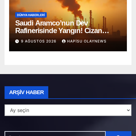
DÜNYA HABERLERI
Saudi Aramco’nun Dev
Rafinerisinde Yangın! Cizan
Bölgesi Alarmda
9 AĞUSTOS 2026
HAPISU OLAYNEWS
Arşiv
ARŞIV HABER
Haber