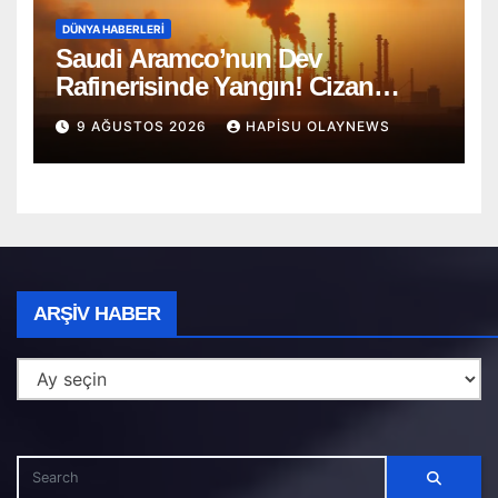
DÜNYA HABERLERI
Saudi Aramco’nun Dev
Rafinerisinde Yangın! Cizan
Bölgesi Alarmda
9 AĞUSTOS 2026
HAPISU OLAYNEWS
Arşiv
ARŞIV HABER
Haber