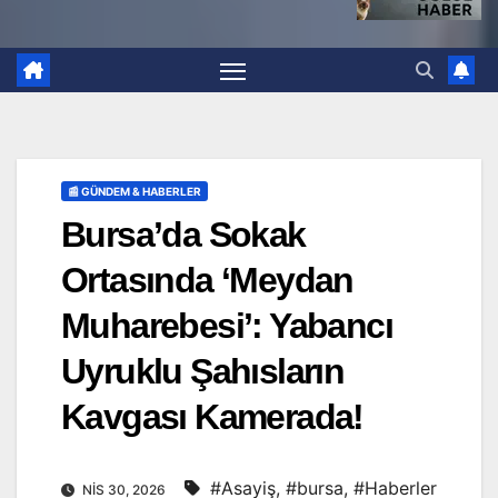
📰 GÜNDEM & HABERLER
Bursa’da Sokak
Ortasında ‘Meydan
Muharebesi’: Yabancı
Uyruklu Şahısların
Kavgası Kamerada!
#Asayiş
,
#bursa
,
#Haberler
NIS 30, 2026