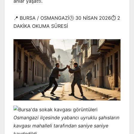
anlar yaşattı.
📍 BURSA / OSMANGAZİ🕒 30 NİSAN 2026⏱️ 2
DAKİKA OKUMA SÜRESİ
Osmangazi ilçesinde yabancı uyruklu şahısların
kavgası mahalleli tarafından saniye saniye
kaydedildi.