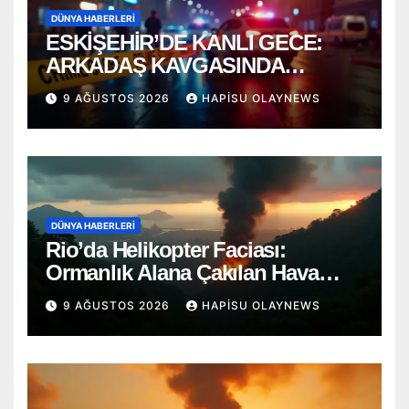
DÜNYA HABERLERI
ESKİŞEHİR’DE KANLI GECE:
ARKADAŞ KAVGASINDA
BIÇAKLAR KONUŞTU!
9 AĞUSTOS 2026
HAPISU OLAYNEWS
DÜNYA HABERLERI
Rio’da Helikopter Faciası:
Ormanlık Alana Çakılan Hava
Aracında 4 Ölü
9 AĞUSTOS 2026
HAPISU OLAYNEWS