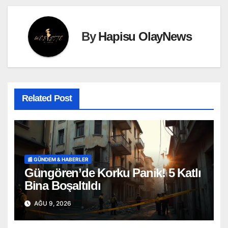
By
Hapisu OlayNews
Related Post
📰 GÜNDEM & HABERLER
Güngören’de Korku Panik! 5 Katlı
Bina Boşaltıldı
AĞU 9, 2026