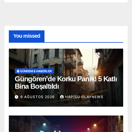
You missed
📰 GÜNDEM & HABERLER
Güngören’de Korku Panik! 5 Katlı
Bina Boşaltıldı
9 AĞUSTOS 2026
HAPISU OLAYNEWS