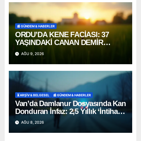
📰 GÜNDEM & HABERLER
ORDU’DA KENE FACİASI: 37
YAŞINDAKİ CANAN DEMİR
HAYATINI KAYBETTİ
AĞU 9, 2026
⏳ ARŞİV & BELGESEL
📰 GÜNDEM & HABERLER
Van’da Damlanur Dosyasında Kan
Donduran İnfaz: 2,5 Yıllık ‘İntihar’
Senaryosu Çöktü!
AĞU 8, 2026