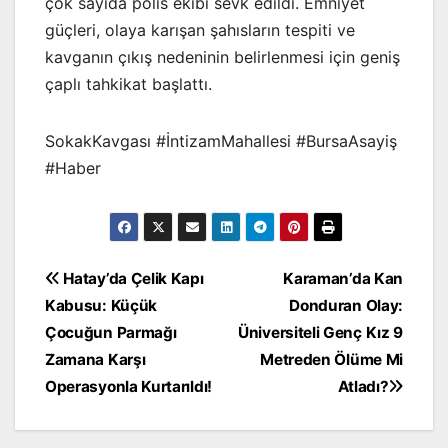
çok sayıda polis ekibi sevk edildi. Emniyet
güçleri, olaya karışan şahısların tespiti ve
kavganın çıkış nedeninin belirlenmesi için geniş
çaplı tahkikat başlattı.
SokakKavgası #İntizamMahallesi #BursaAsayiş
#Haber
Yazı
Hatay’da Çelik Kapı
Karaman’da Kan
Kabusu: Küçük
Donduran Olay:
gezinmesi
Çocuğun Parmağı
Üniversiteli Genç Kız 9
Zamana Karşı
Metreden Ölüme Mi
Operasyonla Kurtarıldı!
Atladı?