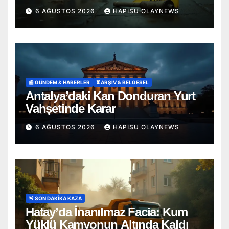
Süren Adalet Mücadelesi
6 AĞUSTOS 2026
HAPISU OLAYNEWS
📰 GÜNDEM & HABERLER
⏳ ARŞİV & BELGESEL
Antalya’daki Kan Donduran Yurt
Vahşetinde Karar
6 AĞUSTOS 2026
HAPISU OLAYNEWS
🚨 SON DAKİKA KAZA
Hatay’da İnanılmaz Facia: Kum
Yüklü Kamyonun Altında Kaldı