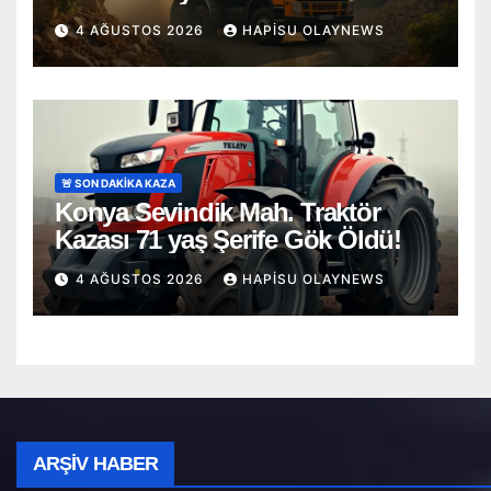
4 AĞUSTOS 2026
HAPISU OLAYNEWS
🚨 SON DAKİKA KAZA
Konya Sevindik Mah. Traktör
Kazası 71 yaş Şerife Gök Öldü!
4 AĞUSTOS 2026
HAPISU OLAYNEWS
Arşiv
ARŞIV HABER
Haber