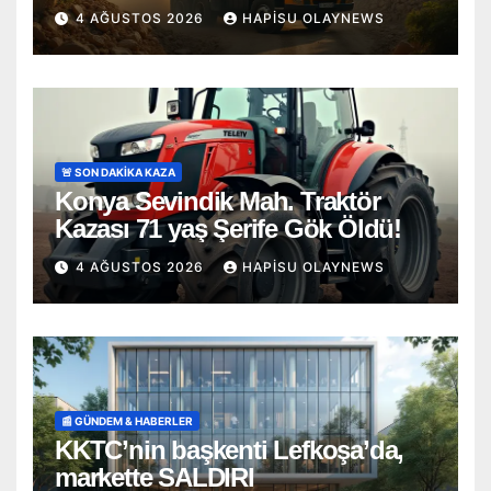
4 AĞUSTOS 2026
HAPISU OLAYNEWS
🚨 SON DAKİKA KAZA
Konya Sevindik Mah. Traktör
Kazası 71 yaş Şerife Gök Öldü!
4 AĞUSTOS 2026
HAPISU OLAYNEWS
📰 GÜNDEM & HABERLER
KKTC’nin başkenti Lefkoşa’da,
markette SALDIRI