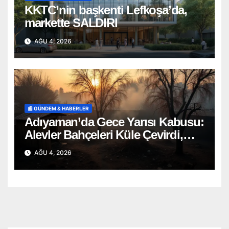
KKTC’nin başkenti Lefkoşa’da,
markette SALDIRI
AĞU 4, 2026
📰 GÜNDEM & HABERLER
Adıyaman’da Gece Yarısı Kabusu:
Alevler Bahçeleri Küle Çevirdi,
Onlarca Can Telef Oldu!
AĞU 4, 2026