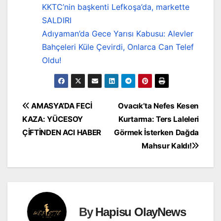
KKTC’nin başkenti Lefkoşa’da, markette
SALDIRI
Adıyaman’da Gece Yarısı Kabusu: Alevler
Bahçeleri Küle Çevirdi, Onlarca Can Telef
Oldu!
Yazı
AMASYA’DA FECİ
Ovacık’ta Nefes Kesen
KAZA: YÜCESOY
Kurtarma: Ters Laleleri
gezinmesi
ÇİFTİNDEN ACI HABER
Görmek İsterken Dağda
Mahsur Kaldı!
By
Hapisu OlayNews