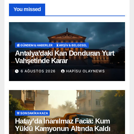
You missed
📰 GÜNDEM & HABERLER
⏳ ARŞİV & BELGESEL
Antalya’daki Kan Donduran Yurt
Vahşetinde Karar
6 AĞUSTOS 2026
HAPISU OLAYNEWS
🚨 SON DAKİKA KAZA
Hatay’da İnanılmaz Facia: Kum
Yüklü Kamyonun Altında Kaldı