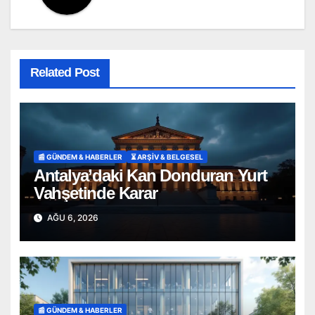
Related Post
📰 GÜNDEM & HABERLER
⏳ ARŞİV & BELGESEL
Antalya’daki Kan Donduran Yurt
Vahşetinde Karar
AĞU 6, 2026
📰 GÜNDEM & HABERLER