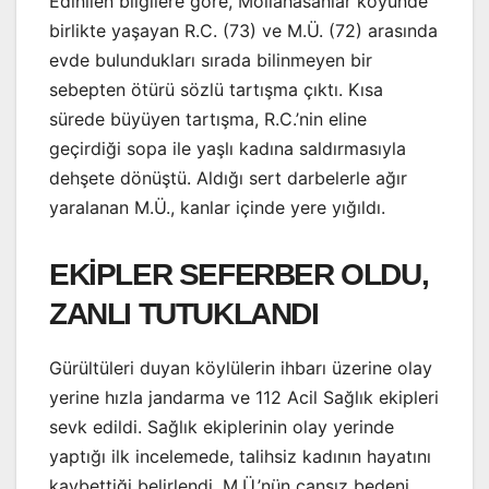
Edinilen bilgilere göre, Mollahasanlar köyünde
birlikte yaşayan R.C. (73) ve M.Ü. (72) arasında
evde bulundukları sırada bilinmeyen bir
sebepten ötürü sözlü tartışma çıktı. Kısa
sürede büyüyen tartışma, R.C.’nin eline
geçirdiği sopa ile yaşlı kadına saldırmasıyla
dehşete dönüştü. Aldığı sert darbelerle ağır
yaralanan M.Ü., kanlar içinde yere yığıldı.
EKİPLER SEFERBER OLDU,
ZANLI TUTUKLANDI
Gürültüleri duyan köylülerin ihbarı üzerine olay
yerine hızla jandarma ve 112 Acil Sağlık ekipleri
sevk edildi. Sağlık ekiplerinin olay yerinde
yaptığı ilk incelemede, talihsiz kadının hayatını
kaybettiği belirlendi. M.Ü.’nün cansız bedeni