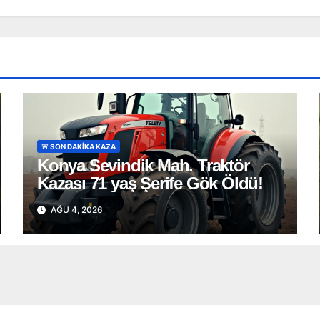
🚨 SON DAKİKA KAZA
Konya Sevindik Mah. Traktör
Kazası 71 yaş Şerife Gök Öldü!
AĞU 4, 2026