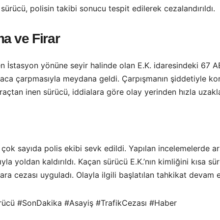
ürücü, polisin takibi sonucu tespit edilerek cezalandırıldı.
a ve Firar
en İstasyon yönüne seyir halinde olan E.K. idaresindeki 67 A
ca çarpmasıyla meydana geldi. Çarpışmanın şiddetiyle kont
açtan inen sürücü, iddialara göre olay yerinden hızla uzakla
çok sayıda polis ekibi sevk edildi. Yapılan incelemelerde ar
yla yoldan kaldırıldı. Kaçan sürücü E.K.’nın kimliğini kısa sü
para cezası uyguladı. Olayla ilgili başlatılan tahkikat devam 
rücü #SonDakika #Asayiş #TrafikCezası #Haber