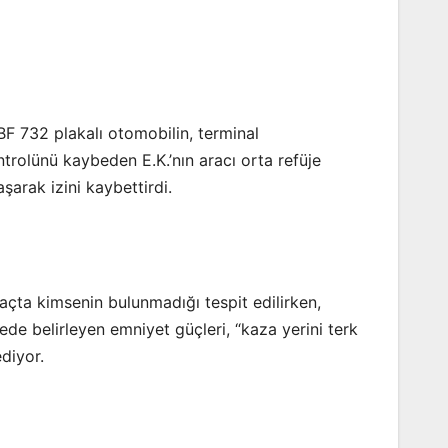
BF 732 plakalı otomobilin, terminal
rolünü kaybeden E.K.’nın aracı orta refüje
şarak izini kaybettirdi.
açta kimsenin bulunmadığı tespit edilirken,
rede belirleyen emniyet güçleri, “kaza yerini terk
ediyor.