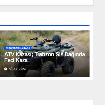
🚨 SON DAKİKA KAZA
ATV Kazası; Trabzon Sis Dağında
Feci Kaza
AĞU 4, 2026