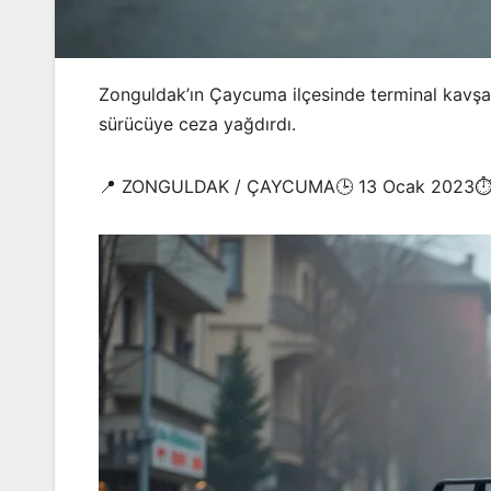
Zonguldak’ın Çaycuma ilçesinde terminal kavşağı
sürücüye ceza yağdırdı.
📍 ZONGULDAK / ÇAYCUMA🕒 13 Ocak 2023⏱️