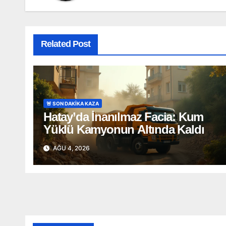
Related Post
🚨 SON DAKİKA KAZA
Hatay’da İnanılmaz Facia: Kum
Yüklü Kamyonun Altında Kaldı
AĞU 4, 2026