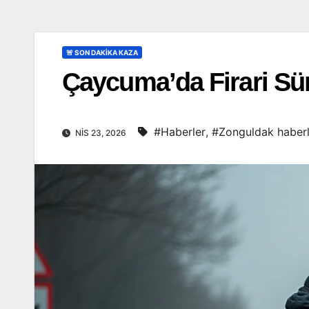
🚨 SON DAKİKA KAZA
Çaycuma’da Firari Sür
#Haberler
,
#Zonguldak haberl
NIS 23, 2026