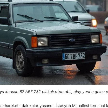
a karışan 67 ABF 732 plakalı otomobil, olay yerine gelen çe
e hareketli dakikalar yaşandı. İstasyon Mahallesi terminal