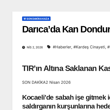
🚨 SON DAKİKA KAZA
Darıca’da Kan Dondu
#Haberler
,
#Kardeş Cinayeti
,
#
NIS 2, 2026
TIR’ın Altına Saklanan Kas
SON DAKİKA2 Nisan 2026
Kocaeli’de sabah işe gitmek i
saldırganın kurşunlarına hedef 