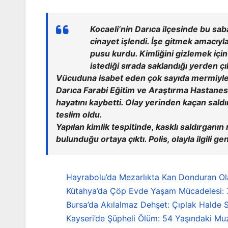
Kocaeli’nin Darıca ilçesinde bu sa
cinayet işlendi. İşe gitmek amacıyl
pusu kurdu. Kimliğini gizlemek için
istediği sırada saklandığı yerden ç
Vücuduna isabet eden çok sayıda mermiyle ağ
Darıca Farabi Eğitim ve Araştırma Hastanes
hayatını kaybetti. Olay yerinden kaçan saldı
teslim oldu.
Yapılan kimlik tespitinde, kasklı saldırga
bulunduğu ortaya çıktı. Polis, olayla ilgili 
Hayrabolu’da Mezarlıkta Kan Donduran Ola
Kütahya’da Çöp Evde Yaşam Mücadelesi: 72
Bursa’da Akılalmaz Dehşet: Çıplak Halde S
Kayseri’de Şüpheli Ölüm: 54 Yaşındaki Mu