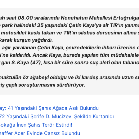
bah saat 08.00 sıralarında Nenehatun Mahallesi Ertuğrulg
a park halindeki 35 yaşındaki Çetin Kaya’ya ait TIR’ın yanı
 motosiklet kaskı takan ve TIR’ın silobas dorsesinin altın
ıkarak kurşun yağdırdı.
ır yaralanan Çetin Kaya, çevredekilerin ihbarı üzerine ol
i’ne kaldırıldı. Ancak Kaya, burada yapılan tüm müdahale
rgan S. Kaya (47), kısa bir süre sonra suç aleti olan taban
nın maktulün öz ağabeyi olduğu ve iki kardeş arasında uzu
geniş çaplı soruşturmasını sürdürüyor.
y: 41 Yaşındaki Şahıs Ağaca Asılı Bulundu
 Yaşındaki Şerife D. Mucizevi Şekilde Kurtarıldı
okağa İnen Şahıs Terör Estirdi!
zaffer Acer Evinde Cansız Bulundu