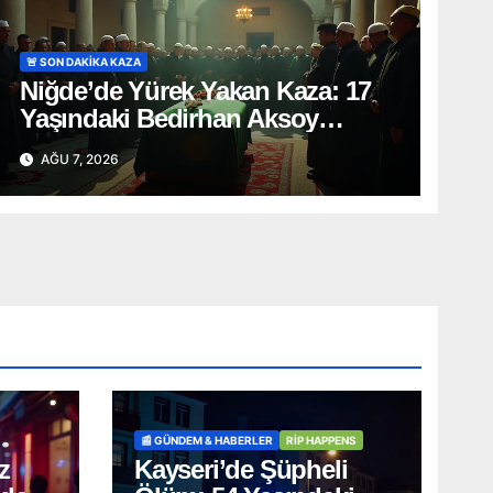
🚨 SON DAKİKA KAZA
Niğde’de Yürek Yakan Kaza: 17
Yaşındaki Bedirhan Aksoy
Toprağa Verildi
AĞU 7, 2026
📰 GÜNDEM & HABERLER
RİP HAPPENS
z
Kayseri’de Şüpheli