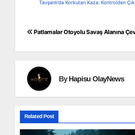
Tavşanlı’da Korkutan Kaza: Kontrolden Çı
Patlamalar Otoyolu Savaş Alanına Çevi
Yazı
gezinmesi
By
Hapisu OlayNews
Related Post