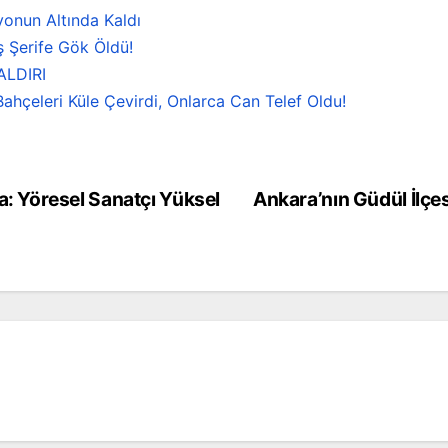
onun Altında Kaldı
ş Şerife Gök Öldü!
ALDIRI
ahçeleri Küle Çevirdi, Onlarca Can Telef Oldu!
 Yöresel Sanatçı Yüksel
Ankara’nın Güdül İlçe