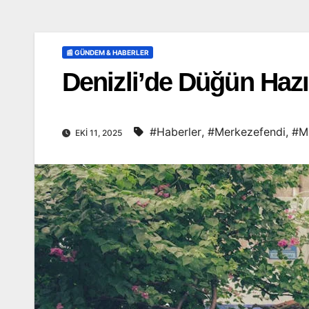
📰 GÜNDEM & HABERLER
Denizli’de Düğün Hazı
#Haberler
,
#Merkezefendi
,
#M
EKI 11, 2025