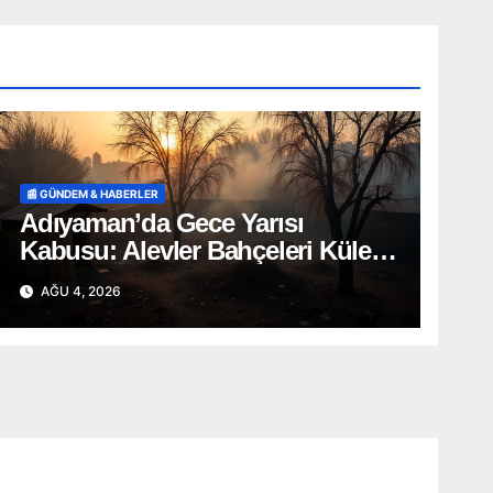
📰 GÜNDEM & HABERLER
Adıyaman’da Gece Yarısı
Kabusu: Alevler Bahçeleri Küle
Çevirdi, Onlarca Can Telef Oldu!
AĞU 4, 2026