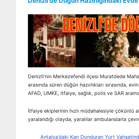
Denizli’de Düğün Hazırlığındaki Evd
Denizli’nin Merkezefendi ilçesi Muratdede Mahal
arasında süren düğün hazırlıkları sırasında, ev
AFAD, UMKE, itfaiye, sağlık, polis ve SAR arama
İtfaiye ekiplerinin hızlı müdahalesiyle çöküntü al
yaralandığı olayda, yaralılar ambulanslarla çevred
Antalya’daki Kan Donduran Yurt Vahşetind