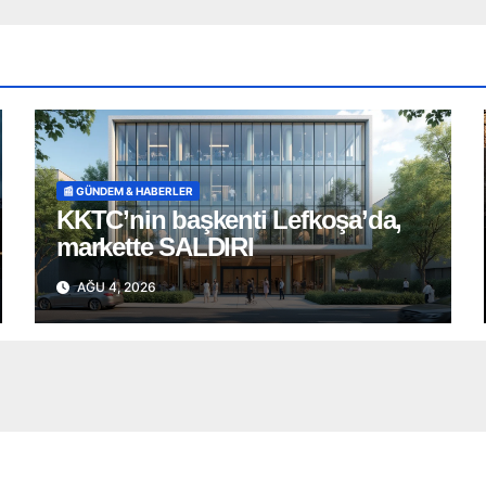
📰 GÜNDEM & HABERLER
KKTC’nin başkenti Lefkoşa’da,
markette SALDIRI
AĞU 4, 2026