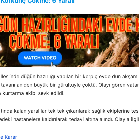
e Korkunç Çökme: 6 Yaralı
lesi’nde düğün hazırlığı yapılan bir kerpiç evde dün akşam 
in tavanı aniden büyük bir gürültüyle çöktü. Olayı gören vat
 kurtarma ekibi sevk edildi.
tında kalan yaralılar tek tek çıkarılarak sağlık ekiplerine tesl
eki hastanelere kaldırılarak tedavi altına alındı. Olayla ilgil
e Karar