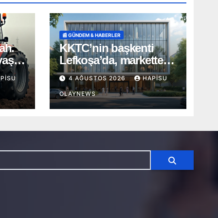
📰 GÜNDEM & HABERLER
ah.
KKTC’nin başkenti
yaş
Lefkoşa’da, markette
SALDIRI
PISU
4 AĞUSTOS 2026
HAPISU
OLAYNEWS