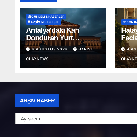
📰 GÜNDEM & HABERLER
⏳ ARŞİV & BELGESEL
🚨 SON 
Antalya’daki Kan
Hata
Donduran Yurt
Faci
Vahşetinde Karar
Kamy
6 AĞUSTOS 2026
HAPISU
4 A
Kald
OLAYNEWS
OLAYN
Arşiv
ARŞIV HABER
Haber