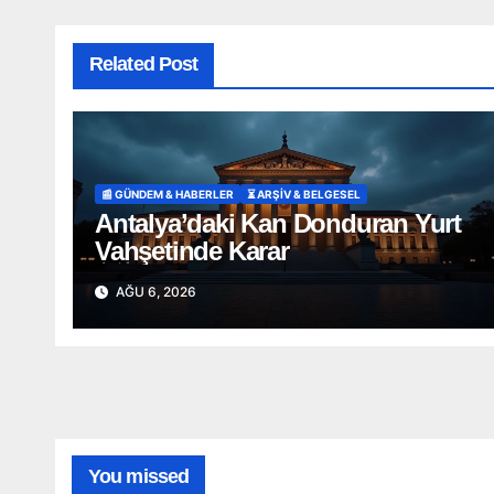
Related Post
📰 GÜNDEM & HABERLER
⏳ ARŞİV & BELGESEL
Antalya’daki Kan Donduran Yurt
Vahşetinde Karar
AĞU 6, 2026
You missed