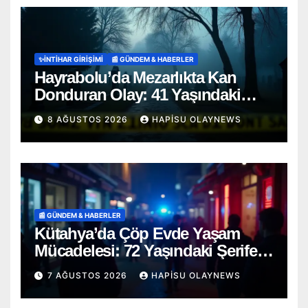
✨İNTIHAR GIRIŞIMI
📰 GÜNDEM & HABERLER
Hayrabolu’da Mezarlıkta Kan
Donduran Olay: 41 Yaşındaki
Şahıs Ağaca Asılı Bulundu
8 AĞUSTOS 2026
HAPISU OLAYNEWS
📰 GÜNDEM & HABERLER
Kütahya’da Çöp Evde Yaşam
Mücadelesi: 72 Yaşındaki Şerife
D. Mucizevi Şekilde Kurtarıldı
7 AĞUSTOS 2026
HAPISU OLAYNEWS