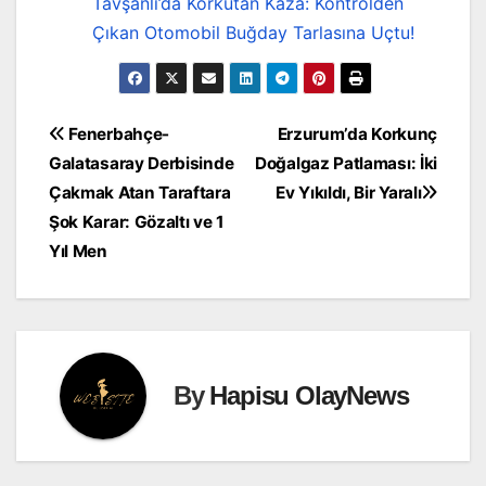
Tavşanlı’da Korkutan Kaza: Kontrolden
Çıkan Otomobil Buğday Tarlasına Uçtu!
Yazı
Fenerbahçe-
Erzurum’da Korkunç
Galatasaray Derbisinde
Doğalgaz Patlaması: İki
gezinmesi
Çakmak Atan Taraftara
Ev Yıkıldı, Bir Yaralı
Şok Karar: Gözaltı ve 1
Yıl Men
By
Hapisu OlayNews