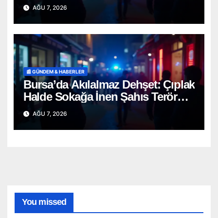
Mucizevi Şekilde Kurtarıldı
AĞU 7, 2026
📰 GÜNDEM & HABERLER
Bursa’da Akılalmaz Dehşet: Çıplak
Halde Sokağa İnen Şahıs Terör
Estirdi!
AĞU 7, 2026
You missed