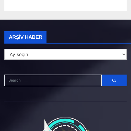
Arşiv
ARŞIV HABER
Haber