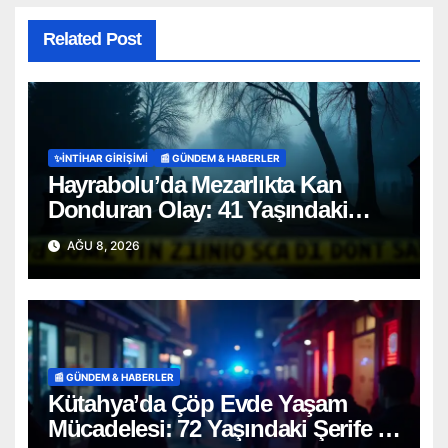
Related Post
✨İNTIHAR GIRIŞIMI
📰 GÜNDEM & HABERLER
Hayrabolu’da Mezarlıkta Kan
Donduran Olay: 41 Yaşındaki
Şahıs Ağaca Asılı Bulundu
AĞU 8, 2026
📰 GÜNDEM & HABERLER
Kütahya’da Çöp Evde Yaşam
Mücadelesi: 72 Yaşındaki Şerife D.