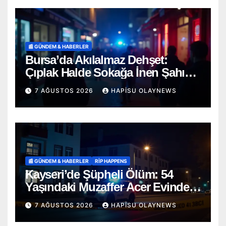
📰 GÜNDEM & HABERLER
Bursa’da Akılalmaz Dehşet:
Çıplak Halde Sokağa İnen Şahıs
Terör Estirdi!
7 AĞUSTOS 2026
HAPISU OLAYNEWS
📰 GÜNDEM & HABERLER
RİP HAPPENS
Kayseri’de Şüpheli Ölüm: 54
Yaşındaki Muzaffer Acer Evinde
Cansız Bulundu
7 AĞUSTOS 2026
HAPISU OLAYNEWS