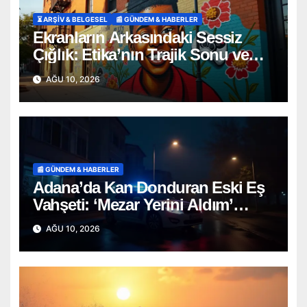
⏳ ARŞİV & BELGESEL
📰 GÜNDEM & HABERLER
Ekranların Arkasındaki Sessiz
Çığlık: Etika’nın Trajik Sonu ve
İnternetin Karanlık Yüzü
AĞU 10, 2026
📰 GÜNDEM & HABERLER
Adana’da Kan Donduran Eski Eş
Vahşeti: ‘Mezar Yerini Aldım’
Diyerek 8 Yerinden Bıçakladı!
AĞU 10, 2026