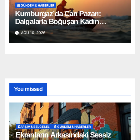
📰 GÜNDEM & HABERLER
Kumburgaz’da Can Pazarı:
Dalgalarla Boğuşan Kadın
Saniyelerle Kurtarıldı!
AĞU 10, 2026
You missed
⏳ ARŞİV & BELGESEL
📰 GÜNDEM & HABERLER
Ekranların Arkasındaki Sessiz