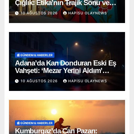
Çığlık: Etika’nın Trajik Sonu ve
İnternetin Karanlık Yüzü
10 AĞUSTOS 2026
HAPISU OLAYNEWS
📰 GÜNDEM & HABERLER
Adana’da Kan Donduran Eski Eş
Vahşeti: ‘Mezar Yerini Aldım’
Diyerek 8 Yerinden Bıçakladı!
10 AĞUSTOS 2026
HAPISU OLAYNEWS
📰 GÜNDEM & HABERLER
Kumburgaz’da Can Pazarı: