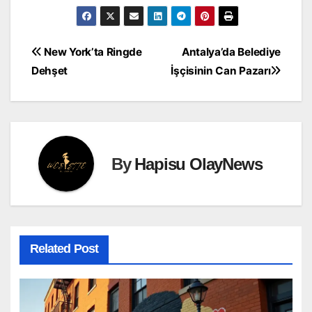
Yazı
New York’ta Ringde
Antalya’da Belediye
Dehşet
İşçisinin Can Pazarı
gezinmesi
By
Hapisu OlayNews
Related Post