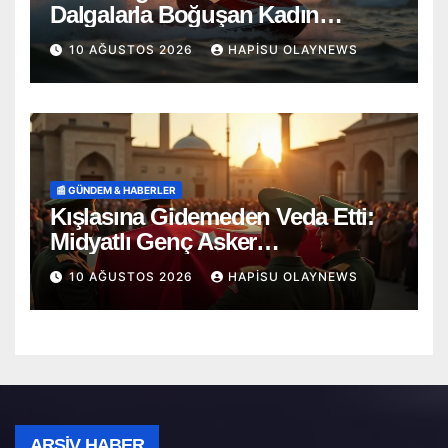
Dalgalarla Boğuşan Kadın
Saniyelerle Kurtarıldı!
10 AĞUSTOS 2026
HAPISU OLAYNEWS
📰 GÜNDEM & HABERLER
Kışlasına Gidemeden Veda Etti:
Midyatlı Genç Asker
Gözyaşlarıyla Uğurlandı
10 AĞUSTOS 2026
HAPISU OLAYNEWS
Arşiv
ARŞIV HABER