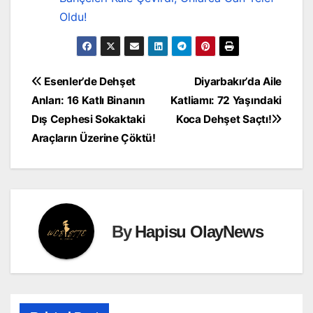
Oldu!
Yazı
Esenler’de Dehşet
Diyarbakır’da Aile
Anları: 16 Katlı Binanın
Katliamı: 72 Yaşındaki
gezinmesi
Dış Cephesi Sokaktaki
Koca Dehşet Saçtı!
Araçların Üzerine Çöktü!
By
Hapisu OlayNews