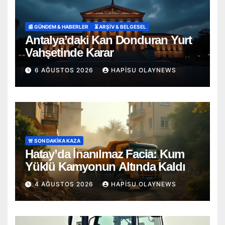
📰 GÜNDEM & HABERLER
⏳ ARŞİV & BELGESEL
Antalya’daki Kan Donduran Yurt
Vahşetinde Karar
6 AĞUSTOS 2026
HAPISU OLAYNEWS
🚨 SON DAKİKA KAZA
Hatay’da İnanılmaz Facia: Kum
Yüklü Kamyonun Altında Kaldı
4 AĞUSTOS 2026
HAPISU OLAYNEWS