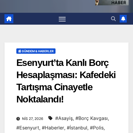
📰 GÜNDEM & HABERLER
Esenyurt’ta Kanlı Borç
Hesaplaşması: Kafedeki
Tartışma Cinayetle
Noktalandı!
#Asayiş
,
#Borç Kavgası
,
NIS 27, 2026
#Esenyurt
,
#Haberler
,
#İstanbul
,
#Polis
,