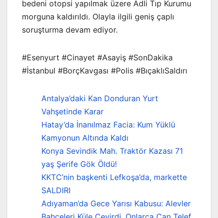
bedeni otopsi yapılmak üzere Adli Tıp Kurumu
morguna kaldırıldı. Olayla ilgili geniş çaplı
soruşturma devam ediyor.
#Esenyurt #Cinayet #Asayiş #SonDakika
#İstanbul #BorçKavgası #Polis #BıçaklıSaldırı
Antalya’daki Kan Donduran Yurt
Vahşetinde Karar
Hatay’da İnanılmaz Facia: Kum Yüklü
Kamyonun Altında Kaldı
Konya Sevindik Mah. Traktör Kazası 71
yaş Şerife Gök Öldü!
KKTC’nin başkenti Lefkoşa’da, markette
SALDIRI
Adıyaman’da Gece Yarısı Kabusu: Alevler
Bahçeleri Küle Çevirdi, Onlarca Can Telef