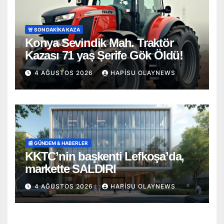
🚨 SON DAKİKA KAZA
Konya Sevindik Mah. Traktör
Kazası 71 yaş Şerife Gök Öldü!
4 AĞUSTOS 2026
HAPISU OLAYNEWS
📰 GÜNDEM & HABERLER
KKTC’nin başkenti Lefkoşa’da,
markette SALDIRI
4 AĞUSTOS 2026
HAPISU OLAYNEWS