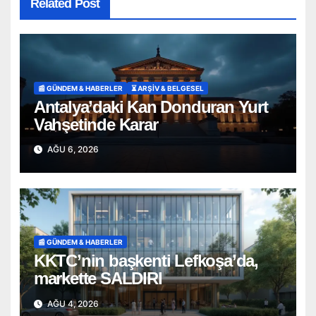
Related Post
📰 GÜNDEM & HABERLER
⏳ ARŞİV & BELGESEL
Antalya’daki Kan Donduran Yurt
Vahşetinde Karar
AĞU 6, 2026
📰 GÜNDEM & HABERLER
KKTC’nin başkenti Lefkoşa’da,
markette SALDIRI
AĞU 4, 2026