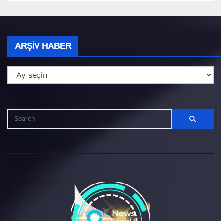
Arşiv
ARŞIV HABER
Haber