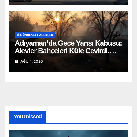
📰 GÜNDEM & HABERLER
Adıyaman’da Gece Yarısı Kabusu:
Alevler Bahçeleri Küle Çevirdi,
Onlarca Can Telef Oldu!
AĞU 4, 2026
You missed