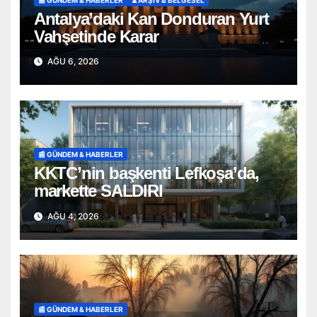
Antalya’daki Kan Donduran Yurt
Vahşetinde Karar
AĞU 6, 2026
📰 GÜNDEM & HABERLER
KKTC’nin başkenti Lefkoşa’da,
markette SALDIRI
AĞU 4, 2026
📰 GÜNDEM & HABERLER