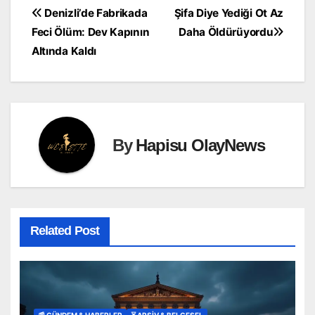
Yazı
Denizli’de Fabrikada
Şifa Diye Yediği Ot Az
Feci Ölüm: Dev Kapının
Daha Öldürüyordu
gezinmesi
Altında Kaldı
By
Hapisu OlayNews
Related Post
📰 GÜNDEM & HABERLER
⏳ ARŞİV & BELGESEL