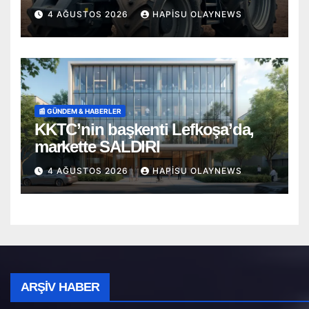
4 AĞUSTOS 2026
HAPISU OLAYNEWS
📰 GÜNDEM & HABERLER
KKTC’nin başkenti Lefkoşa’da,
markette SALDIRI
4 AĞUSTOS 2026
HAPISU OLAYNEWS
Arşiv
ARŞIV HABER
Haber