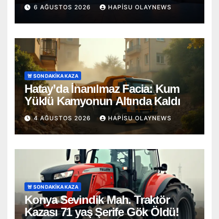
6 AĞUSTOS 2026
HAPISU OLAYNEWS
🚨 SON DAKİKA KAZA
Hatay’da İnanılmaz Facia: Kum
Yüklü Kamyonun Altında Kaldı
4 AĞUSTOS 2026
HAPISU OLAYNEWS
🚨 SON DAKİKA KAZA
Konya Sevindik Mah. Traktör
Kazası 71 yaş Şerife Gök Öldü!