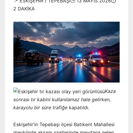
📍 ESKİŞEHİR / TEPEBAŞI🕒 13 MAYIS 2026⏱️
2 DAKİKA
Kaza
sonrası tır kabini kullanılamaz hale gelirken,
karayolu bir süre trafiğe kapatıldı.
Eskişehir’in Tepebaşı ilçesi Batıkent Mahallesi
mevkiinde akşam saatlerinde meydana gelen