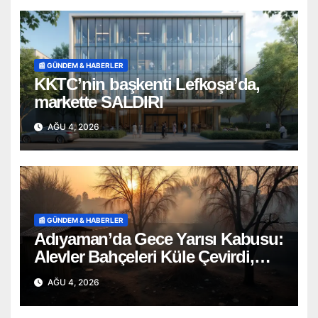
📰 GÜNDEM & HABERLER
KKTC’nin başkenti Lefkoşa’da,
markette SALDIRI
AĞU 4, 2026
📰 GÜNDEM & HABERLER
Adıyaman’da Gece Yarısı Kabusu:
Alevler Bahçeleri Küle Çevirdi,
Onlarca Can Telef Oldu!
AĞU 4, 2026