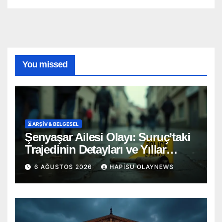
You missed
⏳ ARŞİV & BELGESEL
Şenyaşar Ailesi Olayı: Suruç’taki
Trajedinin Detayları ve Yıllar
Süren Adalet Mücadelesi
6 AĞUSTOS 2026
HAPISU OLAYNEWS