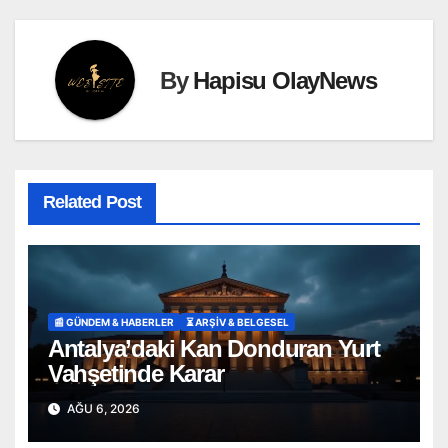
By
Hapisu OlayNews
Related Post
📰 GÜNDEM & HABERLER
⏳ ARŞİV & BELGESEL
Antalya’daki Kan Donduran Yurt
Vahşetinde Karar
AĞU 6, 2026