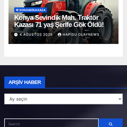
🚨 SON DAKİKA KAZA
Konya Sevindik Mah. Traktör
Kazası 71 yaş Şerife Gök Öldü!
4 AĞUSTOS 2026
HAPISU OLAYNEWS
Arşiv
ARŞIV HABER
Haber