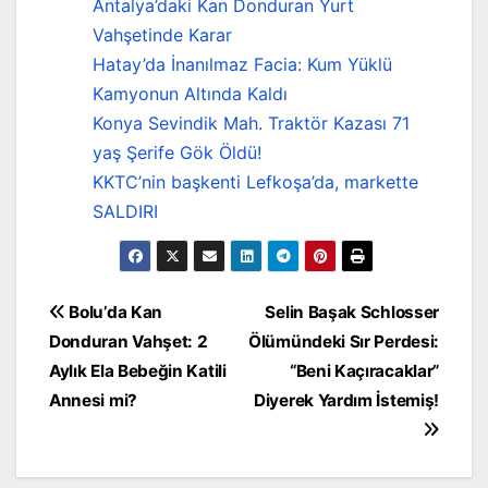
Antalya’daki Kan Donduran Yurt
Vahşetinde Karar
Hatay’da İnanılmaz Facia: Kum Yüklü
Kamyonun Altında Kaldı
Konya Sevindik Mah. Traktör Kazası 71
yaş Şerife Gök Öldü!
KKTC’nin başkenti Lefkoşa’da, markette
SALDIRI
Yazı
Bolu’da Kan
Selin Başak Schlosser
Donduran Vahşet: 2
Ölümündeki Sır Perdesi:
gezinmesi
Aylık Ela Bebeğin Katili
“Beni Kaçıracaklar”
Annesi mi?
Diyerek Yardım İstemiş!