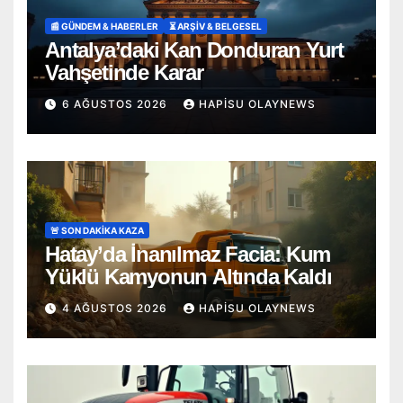
📰 GÜNDEM & HABERLER
⏳ ARŞİV & BELGESEL
Antalya’daki Kan Donduran Yurt
Vahşetinde Karar
6 AĞUSTOS 2026
HAPISU OLAYNEWS
🚨 SON DAKİKA KAZA
Hatay’da İnanılmaz Facia: Kum
Yüklü Kamyonun Altında Kaldı
4 AĞUSTOS 2026
HAPISU OLAYNEWS