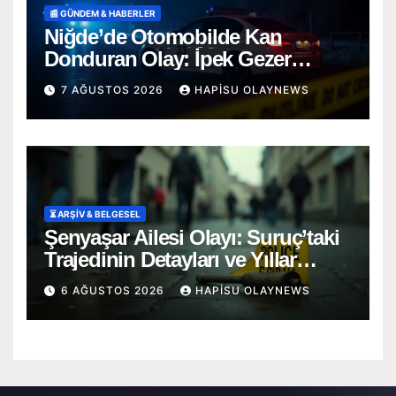
📰 GÜNDEM & HABERLER
Niğde’de Otomobilde Kan
Donduran Olay: İpek Gezer
Hayatını Kaybetti, Ömer O. Ağır
7 AĞUSTOS 2026
HAPISU OLAYNEWS
Yaralı
⏳ ARŞİV & BELGESEL
Şenyaşar Ailesi Olayı: Suruç’taki
Trajedinin Detayları ve Yıllar
Süren Adalet Mücadelesi
6 AĞUSTOS 2026
HAPISU OLAYNEWS