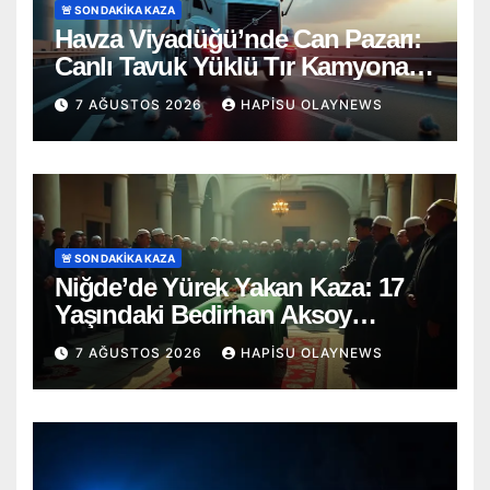
🚨 SON DAKİKA KAZA
Havza Viyadüğü’nde Can Pazarı:
Canlı Tavuk Yüklü Tır Kamyona
Ok Gibi Saplandı!
7 AĞUSTOS 2026
HAPISU OLAYNEWS
🚨 SON DAKİKA KAZA
Niğde’de Yürek Yakan Kaza: 17
Yaşındaki Bedirhan Aksoy
Toprağa Verildi
7 AĞUSTOS 2026
HAPISU OLAYNEWS