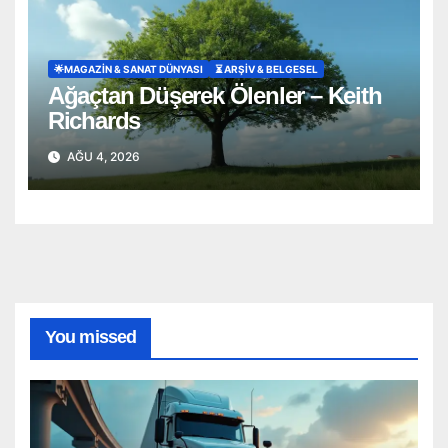
🌟MAGAZIN & SANAT DÜNYASI
⏳ ARŞİV & BELGESEL
Ağaçtan Düşerek Ölenler – Keith
Richards
AĞU 4, 2026
You missed