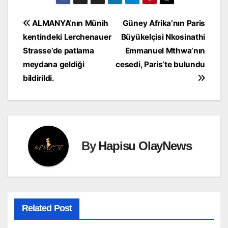
Yazı
ALMANYA’nın Münih
Güney Afrika’nın Paris
kentindeki Lerchenauer
Büyükelçisi Nkosinathi
gezinmesi
Strasse’de patlama
Emmanuel Mthwa’nın
meydana geldiği
cesedi, Paris’te bulundu
bildirildi.
By
Hapisu OlayNews
Related Post