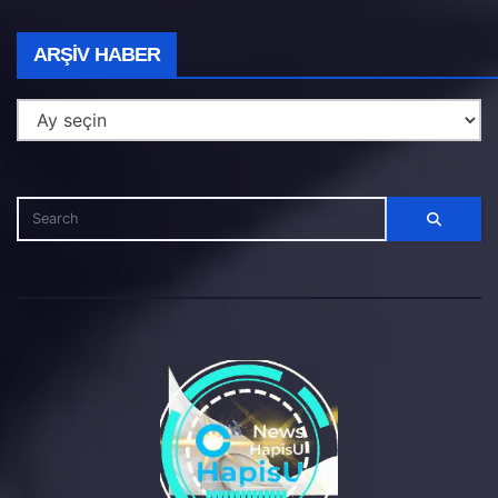
Arşiv
ARŞIV HABER
Haber