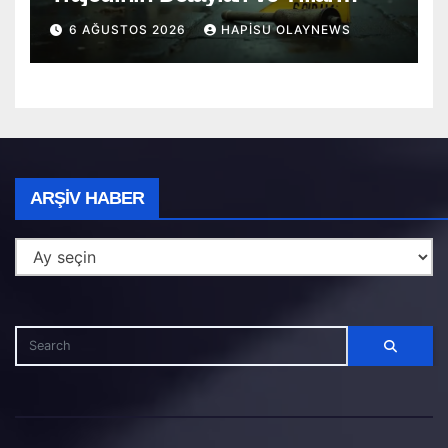
Süren Adalet Mücadelesi
6 AĞUSTOS 2026
HAPISU OLAYNEWS
Arşiv
ARŞIV HABER
Haber