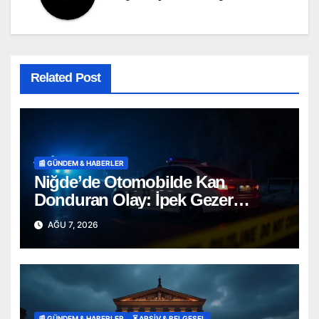
Related Post
📰 GÜNDEM & HABERLER
Niğde’de Otomobilde Kan
Donduran Olay: İpek Gezer
Hayatını Kaybetti, Ömer O. Ağır
AĞU 7, 2026
Yaralı
📰 GÜNDEM & HABERLER
⏳ ARŞİV & BELGESEL