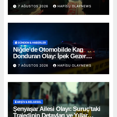
Toprağa Verildi
7 AĞUSTOS 2026
HAPISU OLAYNEWS
📰 GÜNDEM & HABERLER
Niğde’de Otomobilde Kan
Donduran Olay: İpek Gezer
Hayatını Kaybetti, Ömer O. Ağır
7 AĞUSTOS 2026
HAPISU OLAYNEWS
Yaralı
⏳ ARŞİV & BELGESEL
Şenyaşar Ailesi Olayı: Suruç’taki
Trajedinin Detayları ve Yıllar