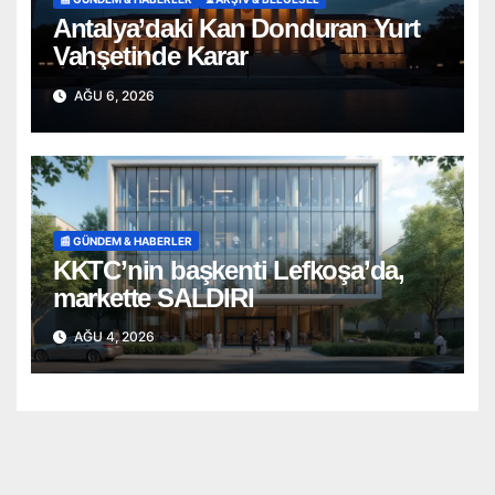
Antalya’daki Kan Donduran Yurt
Vahşetinde Karar
AĞU 6, 2026
📰 GÜNDEM & HABERLER
KKTC’nin başkenti Lefkoşa’da,
markette SALDIRI
AĞU 4, 2026